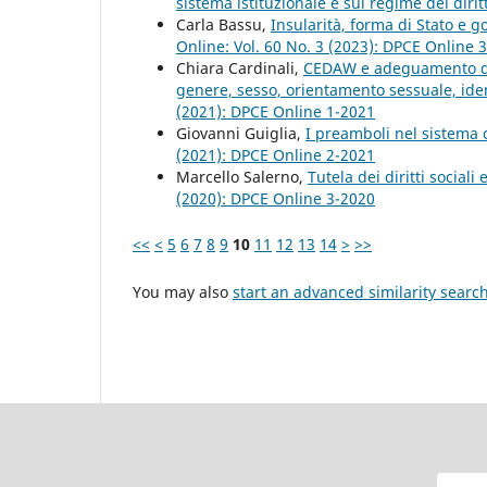
sistema istituzionale e sul regime dei dirit
Carla Bassu,
Insularità, forma di Stato e g
Online: Vol. 60 No. 3 (2023): DPCE Online 
Chiara Cardinali,
CEDAW e adeguamento dell
genere, sesso, orientamento sessuale, iden
(2021): DPCE Online 1-2021
Giovanni Guiglia,
I preamboli nel sistema 
(2021): DPCE Online 2-2021
Marcello Salerno,
Tutela dei diritti social
(2020): DPCE Online 3-2020
<<
<
5
6
7
8
9
10
11
12
13
14
>
>>
You may also
start an advanced similarity searc