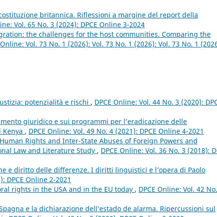
 costituzione britannica. Riflessioni a margine del report della
ne: Vol. 65 No. 3 (2024): DPCE Online 3-2024
gration: the challenges for the host communities. Comparing the
nline: Vol. 73 No. 1 (2026): Vol. 73 No. 1 (2026): Vol. 73 No. 1 (2026
iustizia: potenzialità e rischi
,
DPCE Online: Vol. 44 No. 3 (2020): DP
ttamento giuridico e sui programmi per l’eradicazione delle
el Kenya
,
DPCE Online: Vol. 49 No. 4 (2021): DPCE Online 4-2021
 Human Rights and Inter-State Abuses of Foreign Powers and
onal Law and Literature Study
,
DPCE Online: Vol. 36 No. 3 (2018): 
e diritto delle differenze. I diritti linguistici e l’opera di Paolo
1): DPCE Online 2-2021
al rights in the USA and in the EU today
,
DPCE Online: Vol. 42 No.
pagna e la dichiarazione dell’estado de alarma. Ripercussioni sul