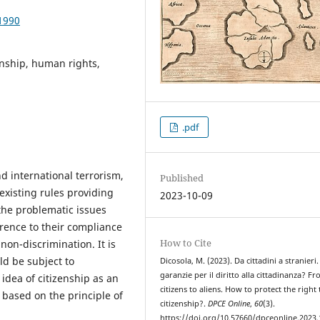
1990
zenship, human rights,
.pdf
nd international terrorism,
Published
existing rules providing
2023-10-09
 the problematic issues
rence to their compliance
How to Cite
 non-discrimination. It is
d be subject to
Dicosola, M. (2023). Da cittadini a stranieri.
garanzie per il diritto alla cittadinanza? F
 idea of citizenship as an
citizens to aliens. How to protect the right 
 based on the principle of
citizenship?.
DPCE Online
,
60
(3).
https://doi.org/10.57660/dpceonline.2023