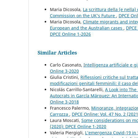
Maria Dicosola,
La scrittura della (e nella)
Commission on the UK’s Future
,
DPCE Onli
Maria Dicosola,
Climate migrants and inte
European and the Australian cases
,
DPCE O
DPCE Online 1-2026
Similar Articles
Carlo Casonato,
Intelligenza artificiale e g
Online 3-2020
Giulia Cristini,
Riflessioni critiche sul tra
modificazioni genitali femminili: il caso d
Nicolás Carrillo-Santarelli,
A Look into The
Autocrats in García Márquez: An Internati
Online 3-2018
Francesco Palermo,
Minoranze, integrazione 
Carrozza
,
DPCE Online: Vol. 47 No. 2 (202
Laura Moscati,
Some considerations on mor
(2020): DPCE Online 1-2020
Valeria Piergigli,
L’emergenza Covid-19 in S