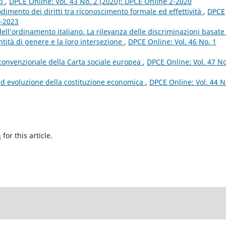
ti
,
DPCE Online: Vol. 43 No. 2 (2020): DPCE Online 2-2020
odimento dei diritti tra riconoscimento formale ed effettività
,
DPCE
3-2023
’ordinamento italiano. La rilevanza delle discriminazioni basate
tità di genere e la loro intersezione
,
DPCE Online: Vol. 46 No. 1
convenzionale della Carta sociale europea
,
DPCE Online: Vol. 47 No
i ed evoluzione della costituzione economica
,
DPCE Online: Vol. 44 N
h
for this article.