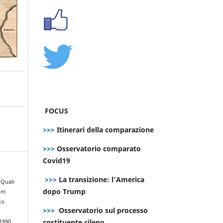
FOCUS
>>>
Itinerari della comparazione
>>>
Osservatorio comparato
Covid19
>>>
La transizione: l’America
 Quali
dopo Trump
rom
to
>>>
Osservatorio sul processo
costituente cileno
.1990