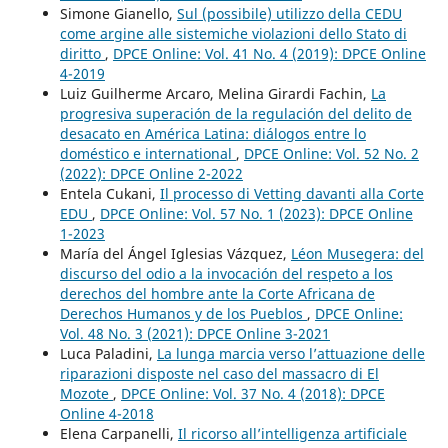
Simone Gianello,
Sul (possibile) utilizzo della CEDU
come argine alle sistemiche violazioni dello Stato di
diritto
,
DPCE Online: Vol. 41 No. 4 (2019): DPCE Online
4-2019
Luiz Guilherme Arcaro, Melina Girardi Fachin,
La
progresiva superación de la regulación del delito de
desacato en América Latina: diálogos entre lo
doméstico e international
,
DPCE Online: Vol. 52 No. 2
(2022): DPCE Online 2-2022
Entela Cukani,
Il processo di Vetting davanti alla Corte
EDU
,
DPCE Online: Vol. 57 No. 1 (2023): DPCE Online
1-2023
María del Ángel Iglesias Vázquez,
Léon Musegera: del
discurso del odio a la invocación del respeto a los
derechos del hombre ante la Corte Africana de
Derechos Humanos y de los Pueblos
,
DPCE Online:
Vol. 48 No. 3 (2021): DPCE Online 3-2021
Luca Paladini,
La lunga marcia verso l’attuazione delle
riparazioni disposte nel caso del massacro di El
Mozote
,
DPCE Online: Vol. 37 No. 4 (2018): DPCE
Online 4-2018
Elena Carpanelli,
Il ricorso all’intelligenza artificiale