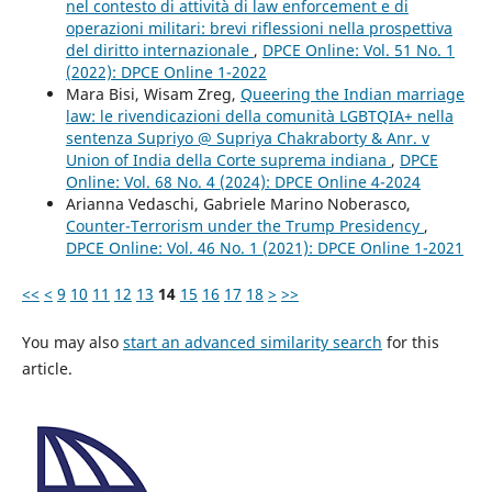
nel contesto di attività di law enforcement e di
operazioni militari: brevi riflessioni nella prospettiva
del diritto internazionale
,
DPCE Online: Vol. 51 No. 1
(2022): DPCE Online 1-2022
Mara Bisi, Wisam Zreg,
Queering the Indian marriage
law: le rivendicazioni della comunità LGBTQIA+ nella
sentenza Supriyo @ Supriya Chakraborty & Anr. v
Union of India della Corte suprema indiana
,
DPCE
Online: Vol. 68 No. 4 (2024): DPCE Online 4-2024
Arianna Vedaschi, Gabriele Marino Noberasco,
Counter-Terrorism under the Trump Presidency
,
DPCE Online: Vol. 46 No. 1 (2021): DPCE Online 1-2021
<<
<
9
10
11
12
13
14
15
16
17
18
>
>>
You may also
start an advanced similarity search
for this
article.