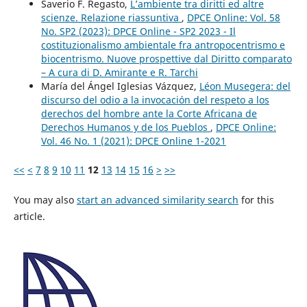
Saverio F. Regasto,
L’ambiente tra diritti ed altre
scienze. Relazione riassuntiva
,
DPCE Online: Vol. 58
No. SP2 (2023): DPCE Online - SP2 2023 - Il
costituzionalismo ambientale fra antropocentrismo e
biocentrismo. Nuove prospettive dal Diritto comparato
– A cura di D. Amirante e R. Tarchi
María del Ángel Iglesias Vázquez,
Léon Musegera: del
discurso del odio a la invocación del respeto a los
derechos del hombre ante la Corte Africana de
Derechos Humanos y de los Pueblos
,
DPCE Online:
Vol. 46 No. 1 (2021): DPCE Online 1-2021
<<
<
7
8
9
10
11
12
13
14
15
16
>
>>
You may also
start an advanced similarity search
for this
article.