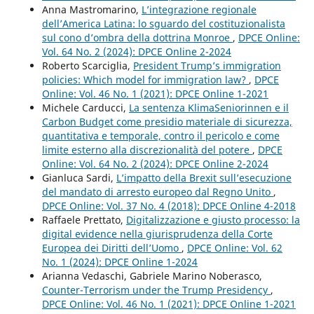
Anna Mastromarino,
L’integrazione regionale
dell’America Latina: lo sguardo del costituzionalista
sul cono d’ombra della dottrina Monroe
,
DPCE Online:
Vol. 64 No. 2 (2024): DPCE Online 2-2024
Roberto Scarciglia,
President Trump’s immigration
policies: Which model for immigration law?
,
DPCE
Online: Vol. 46 No. 1 (2021): DPCE Online 1-2021
Michele Carducci,
La sentenza KlimaSeniorinnen e il
Carbon Budget come presidio materiale di sicurezza,
quantitativa e temporale, contro il pericolo e come
limite esterno alla discrezionalità del potere
,
DPCE
Online: Vol. 64 No. 2 (2024): DPCE Online 2-2024
Gianluca Sardi,
L’impatto della Brexit sull’esecuzione
del mandato di arresto europeo dal Regno Unito
,
DPCE Online: Vol. 37 No. 4 (2018): DPCE Online 4-2018
Raffaele Prettato,
Digitalizzazione e giusto processo: la
digital evidence nella giurisprudenza della Corte
Europea dei Diritti dell’Uomo
,
DPCE Online: Vol. 62
No. 1 (2024): DPCE Online 1-2024
Arianna Vedaschi, Gabriele Marino Noberasco,
Counter-Terrorism under the Trump Presidency
,
DPCE Online: Vol. 46 No. 1 (2021): DPCE Online 1-2021