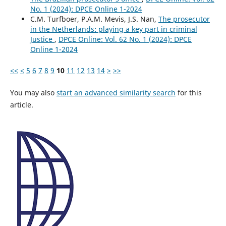
No. 1 (2024): DPCE Online 1-2024
C.M. Turfboer, P.A.M. Mevis, J.S. Nan,
The prosecutor
in the Netherlands: playing a key part in criminal
Justice
,
DPCE Online: Vol. 62 No. 1 (2024): DPCE
Online 1-2024
<<
<
5
6
7
8
9
10
11
12
13
14
>
>>
You may also
start an advanced similarity search
for this
article.