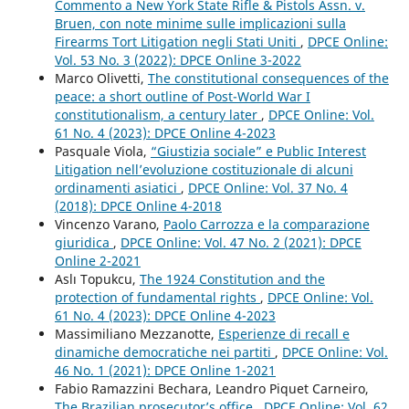
Commento a New York State Rifle & Pistols Assn. v.
Bruen, con note minime sulle implicazioni sulla
Firearms Tort Litigation negli Stati Uniti
,
DPCE Online:
Vol. 53 No. 3 (2022): DPCE Online 3-2022
Marco Olivetti,
The constitutional consequences of the
peace: a short outline of Post-World War I
constitutionalism, a century later
,
DPCE Online: Vol.
61 No. 4 (2023): DPCE Online 4-2023
Pasquale Viola,
“Giustizia sociale” e Public Interest
Litigation nell’evoluzione costituzionale di alcuni
ordinamenti asiatici
,
DPCE Online: Vol. 37 No. 4
(2018): DPCE Online 4-2018
Vincenzo Varano,
Paolo Carrozza e la comparazione
giuridica
,
DPCE Online: Vol. 47 No. 2 (2021): DPCE
Online 2-2021
Aslı Topukcu,
The 1924 Constitution and the
protection of fundamental rights
,
DPCE Online: Vol.
61 No. 4 (2023): DPCE Online 4-2023
Massimiliano Mezzanotte,
Esperienze di recall e
dinamiche democratiche nei partiti
,
DPCE Online: Vol.
46 No. 1 (2021): DPCE Online 1-2021
Fabio Ramazzini Bechara, Leandro Piquet Carneiro,
The Brazilian prosecutor’s office
,
DPCE Online: Vol. 62