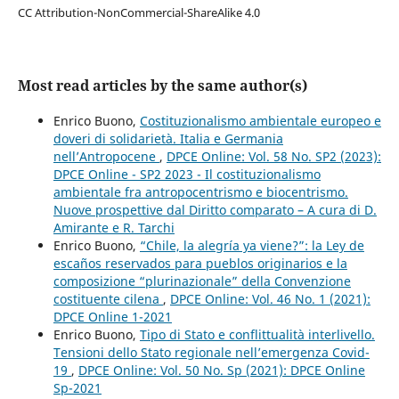
CC Attribution-NonCommercial-ShareAlike 4.0
Most read articles by the same author(s)
Enrico Buono,
Costituzionalismo ambientale europeo e
doveri di solidarietà. Italia e Germania
nell’Antropocene
,
DPCE Online: Vol. 58 No. SP2 (2023):
DPCE Online - SP2 2023 - Il costituzionalismo
ambientale fra antropocentrismo e biocentrismo.
Nuove prospettive dal Diritto comparato – A cura di D.
Amirante e R. Tarchi
Enrico Buono,
“Chile, la alegría ya viene?”: la Ley de
escaños reservados para pueblos originarios e la
composizione “plurinazionale” della Convenzione
costituente cilena
,
DPCE Online: Vol. 46 No. 1 (2021):
DPCE Online 1-2021
Enrico Buono,
Tipo di Stato e conflittualità interlivello.
Tensioni dello Stato regionale nell’emergenza Covid-
19
,
DPCE Online: Vol. 50 No. Sp (2021): DPCE Online
Sp-2021