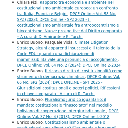
Chiara Pizi,
Rapporto tra economia e ambiente nel
costituzionalismo ambientale europeo: un confronto
tra Italia, Francia e Belgio
,
DPCE Online: Vol. 58 No.
SP2 (2023): DPCE Online - SP2 2023 - Il
costituzionalismo ambientale fra antropocentrismo e
biocentrismo. Nuove prospettive dal Diritto comparato
– A cura di D. Amirante e R. Tarchi
Enrico Buono, Pasquale Viola,
Climate Litigation
Strategy, alcuni apparenti insuccessi e il talento della
Corte EDU: quando una dichiarazione di
inammissibilità vale una pronuncia di accoglimento
,
DPCE Online: Vol. 64 No. 2 (2024): DPCE Online 2-2024
Enrico Buono,
Il ricorso diretto di costituzionalità come
strumento di democrazia climatica
,
DPCE Online: Vol.
66 No. SP2 (2024): DPCE ONLINE - SP1 2025 -
Giurisdizioni costituzionali e poteri politici. Riflessioni
in chiave comparata - A cura di R. Tarchi
Enrico Buono,
Pluralismo jurídico igualitario: il
mandato costituzionale “inascoltato” nel modello
boliviano di cooperazione intergiurisdizionale
,
DPCE
Online: Vol. 37 No. 4 (2018): DPCE Online 4-2018
Enrico Buono,
Costituzionalismo ambientale o
costituzionalismo climatico? “Tra magia e inganno”
,