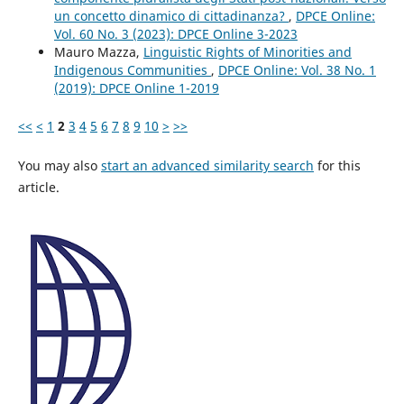
un concetto dinamico di cittadinanza?
,
DPCE Online:
Vol. 60 No. 3 (2023): DPCE Online 3-2023
Mauro Mazza,
Linguistic Rights of Minorities and
Indigenous Communities
,
DPCE Online: Vol. 38 No. 1
(2019): DPCE Online 1-2019
<<
<
1
2
3
4
5
6
7
8
9
10
>
>>
You may also
start an advanced similarity search
for this
article.