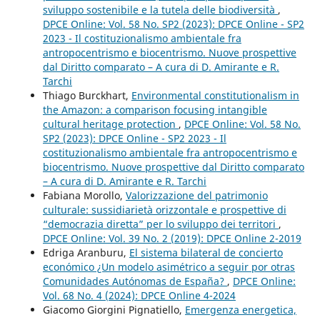
sviluppo sostenibile e la tutela delle biodiversità
,
DPCE Online: Vol. 58 No. SP2 (2023): DPCE Online - SP2
2023 - Il costituzionalismo ambientale fra
antropocentrismo e biocentrismo. Nuove prospettive
dal Diritto comparato – A cura di D. Amirante e R.
Tarchi
Thiago Burckhart,
Environmental constitutionalism in
the Amazon: a comparison focusing intangible
cultural heritage protection
,
DPCE Online: Vol. 58 No.
SP2 (2023): DPCE Online - SP2 2023 - Il
costituzionalismo ambientale fra antropocentrismo e
biocentrismo. Nuove prospettive dal Diritto comparato
– A cura di D. Amirante e R. Tarchi
Fabiana Morollo,
Valorizzazione del patrimonio
culturale: sussidiarietà orizzontale e prospettive di
“democrazia diretta” per lo sviluppo dei territori
,
DPCE Online: Vol. 39 No. 2 (2019): DPCE Online 2-2019
Edriga Aranburu,
El sistema bilateral de concierto
económico ¿Un modelo asimétrico a seguir por otras
Comunidades Autónomas de España?
,
DPCE Online:
Vol. 68 No. 4 (2024): DPCE Online 4-2024
Giacomo Giorgini Pignatiello,
Emergenza energetica,