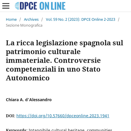
Home
/
Archives
/
Vol. 59 No. 2 (2023): DPCE Online 2-2023
/
Sezione Monografica
La ricca legislazione spagnola sul
patrimonio culturale
immateriale. Controversie
competenziali in uno Stato
Autonomico
Chiara A. d’Alessandro
DOI:
https://doi.org/10.57660/dpceonline.2023.1941
Keywords:
Intangibile cultural heritage, communities,