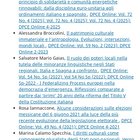
principio di solidarietà e comunità energetiche
rinnovabili: dalla disciplina euro-unitaria agli
ordinamenti italiano e spagnolo
,
DPCE Online: Vol. 72
No. 4 (2025): Vol. 72 No. 4 (2025): Vol. 72 No. 4 (2025):
DPCE Online 4-2025
Alessandra Broccolini,
Il patrimonio culturale
immateriale e l’antropologia. Evoluzioni, intersezioni,
mondi locali
,
DPCE Online: Vol. 59 No. 2 (2023): DPCE
Online 2-2023
Salvatore Mario Gaias,
Il ruolo dei poteri locali nella
tutela delle minoranze linguistiche negli Stati
regionali. Italia e Spagna a confronto
,
DPCE Online:
Vol. 54 No. Sp (2022): Vol 54 No Sp (2022): DPCE Online
Sp-2022 - I Federalizing Process europei nella
democrazia d’emergenza. Riflessioni comparate a
partire dai ‘primi’ 20 anni della riforma del Titolo V
della Costituzione italiana
Rosa Iannaccone,
Alcune considerazioni sulle elezioni
messicane del 6 giugno 2021 alla luce della più
recente evoluzione della legislazione elettorale
,
DPCE
Online: Vol. 49 No. 4 (2021): DPCE Online 4-2021
Marina Calamo Specchia,
I diritti culturali come
componente pluralista degli Stati post-nazionali. Verso