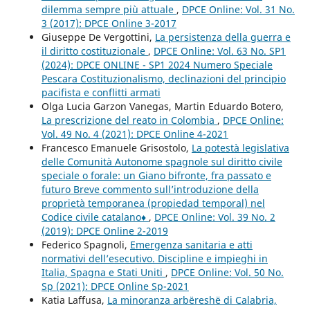
dilemma sempre più attuale
,
DPCE Online: Vol. 31 No.
3 (2017): DPCE Online 3-2017
Giuseppe De Vergottini,
La persistenza della guerra e
il diritto costituzionale
,
DPCE Online: Vol. 63 No. SP1
(2024): DPCE ONLINE - SP1 2024 Numero Speciale
Pescara Costituzionalismo, declinazioni del principio
pacifista e conflitti armati
Olga Lucia Garzon Vanegas, Martin Eduardo Botero,
La prescrizione del reato in Colombia
,
DPCE Online:
Vol. 49 No. 4 (2021): DPCE Online 4-2021
Francesco Emanuele Grisostolo,
La potestà legislativa
delle Comunità Autonome spagnole sul diritto civile
speciale o forale: un Giano bifronte, fra passato e
futuro Breve commento sull’introduzione della
proprietà temporanea (propiedad temporal) nel
Codice civile catalano♦
,
DPCE Online: Vol. 39 No. 2
(2019): DPCE Online 2-2019
Federico Spagnoli,
Emergenza sanitaria e atti
normativi dell’esecutivo. Discipline e impieghi in
Italia, Spagna e Stati Uniti
,
DPCE Online: Vol. 50 No.
Sp (2021): DPCE Online Sp-2021
Katia Laffusa,
La minoranza arbëreshë di Calabria,