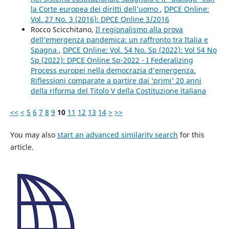
la Corte europea dei diritti dell’uomo
,
DPCE Online:
Vol. 27 No. 3 (2016): DPCE Online 3/2016
Rocco Scicchitano,
Il regionalismo alla prova
dell’emergenza pandemica: un raffronto tra Italia e
Spagna
,
DPCE Online: Vol. 54 No. Sp (2022): Vol 54 No
Sp (2022): DPCE Online Sp-2022 - I Federalizing
Process europei nella democrazia d’emergenza.
Riflessioni comparate a partire dai ‘primi’ 20 anni
della riforma del Titolo V della Costituzione italiana
<<
<
5
6
7
8
9
10
11
12
13
14
>
>>
You may also
start an advanced similarity search
for this
article.