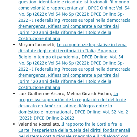
questioni identitarie e ricadute istituzionali: ‘il mondo
come volontà e rappresentanza’
,
DPCE Online: Vol. 54
No. Sp (2022): Vol 54 No Sp (2022): DPCE Online Sp-
2022 - I Federalizing Process europei nella democrazia
d’emergenza. Riflessioni comparate a partire dai
‘primi’ 20 anni della riforma del Titolo V della
Costituzione italiana
Miryam Iacometti,
Le competenze legislative in tema
di salute degli enti territoriali in Italia, Spagna e
Belgio in tempo di pandemia
,
DPCE Online: Vol. 54
No. Sp (2022): Vol 54 No Sp (2022): DPCE Online Sp-
2022 - I Federalizing Process europei nella democrazia
d’emergenza. Riflessioni comparate a partire dai
‘primi’ 20 anni della riforma del Titolo V della
Costituzione italiana
Luiz Guilherme Arcaro, Melina Girardi Fachin,
La
progresiva superación de la regulación del delito de
desacato en América Latina: diálogos entre lo
doméstico e international
,
DPCE Online: Vol. 52 No. 2
(2022): DPCE Online 2-2022
Valentina Rostellato,
Il rapporto fra le Corti e fra le
Carte: l’esperienza della tutela dei diritti fondamentali
nel sistema costituzionale spagnolo e il “dialogo” con