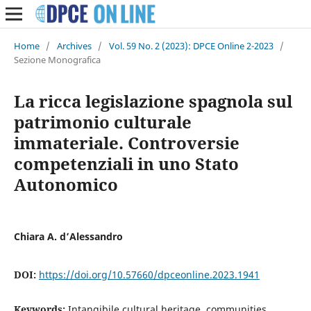
Home
/
Archives
/
Vol. 59 No. 2 (2023): DPCE Online 2-2023
/
Sezione Monografica
La ricca legislazione spagnola sul
patrimonio culturale
immateriale. Controversie
competenziali in uno Stato
Autonomico
Chiara A. d’Alessandro
DOI:
https://doi.org/10.57660/dpceonline.2023.1941
Keywords:
Intangibile cultural heritage, communities,