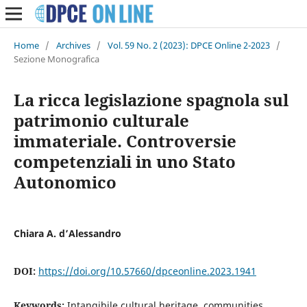
Home
/
Archives
/
Vol. 59 No. 2 (2023): DPCE Online 2-2023
/
Sezione Monografica
La ricca legislazione spagnola sul
patrimonio culturale
immateriale. Controversie
competenziali in uno Stato
Autonomico
Chiara A. d’Alessandro
DOI:
https://doi.org/10.57660/dpceonline.2023.1941
Keywords:
Intangibile cultural heritage, communities,