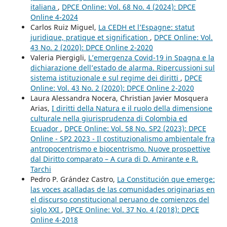
italiana
,
DPCE Online: Vol. 68 No. 4 (2024): DPCE
Online 4-2024
Carlos Ruiz Miguel,
La CEDH et l’Espagne: statut
juridique, pratique et signification
,
DPCE Online: Vol.
43 No. 2 (2020): DPCE Online 2-2020
Valeria Piergigli,
L’emergenza Covid-19 in Spagna e la
dichiarazione dell’estado de alarma. Ripercussioni sul
sistema istituzionale e sul regime dei diritti
,
DPCE
Online: Vol. 43 No. 2 (2020): DPCE Online 2-2020
Laura Alessandra Nocera, Christian Javier Mosquera
Arias,
I diritti della Natura e il ruolo della dimensione
culturale nella giurisprudenza di Colombia ed
Ecuador
,
DPCE Online: Vol. 58 No. SP2 (2023): DPCE
Online - SP2 2023 - Il costituzionalismo ambientale fra
antropocentrismo e biocentrismo. Nuove prospettive
dal Diritto comparato – A cura di D. Amirante e R.
Tarchi
Pedro P. Grández Castro,
La Constitución que emerge:
las voces acalladas de las comunidades originarias en
el discurso constitucional peruano de comienzos del
siglo XXI
,
DPCE Online: Vol. 37 No. 4 (2018): DPCE
Online 4-2018