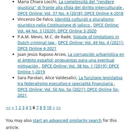
Maria Chiara Locchi,
La complessità del “rendere
giustizia” di fronte alla sfida del diritto interculturale
,
DPCE Online: Vol. 37 No. 4 (2018): DPCE Online 4-2018
Vincenzo De Falco,
Identità culturali e pluralismo
giuridico nella Costituzione di Jalisco
,
DPCE Online:
Vol. 44 No. 3 (2020): DPCE Online 3-2020
P.A.M. Mevis, M.C. de Rade,
Statute of limitations in
Dutch criminal law
,
DPCE Online: Vol. 49 No. 4 (2021):
DPCE Online 4-2021
Juan Jesús Raposo Arceo,
La corrupción urbanística en
el ámbito español: propuestas para una eventual
mitigación
,
DPCE Online: Vol. 38 No. 1 (2019): DPCE
Online 1-2019
Sara Parolari, Alice Valdesalici,
La funzione legislativa
tra federalismo esecutivo e specialità finanziaria
,
DPCE Online: Vol. 50 No. Sp (2021): DPCE Online Sp-
2021
<<
<
1
2
3
4
5
6
7
8
9
10
>
>>
You may also
start an advanced similarity search
for this
article.