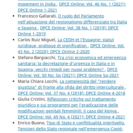
movement in India
,
DPCE Online: Vol. 46 No. 1 (2021):
DPCE Online 1-2021
Francesco Gallarati,
Il ruolo del Parlamento
nell’attuazione del regionalismo differenziato tra Italia
e Spagna
,
DPCE Online: Vol. 38 No. 1 (2019): DPCE
Online 1-2019
Carlos Ruiz Miguel,
La CEDH et l’Espagne: statut
juridique, pratique et signification
,
DPCE Online: Vol.
43 No. 2 (2020): DPCE Online 2-2020
Stefano Bargiacchi,
Tra crisi economica ed emergenza
sanitaria: la decretazione d’urgenza in Italia e in
Spagna, vecchi rimedi per nuovi problemi?
,
DPCE
Online: Vol. 50 No. Sp (2021): DPCE Online Sp-2021
Maria Chiara Locchi,
La complessità del “rendere
giustizia” di fronte alla sfida del diritto interculturale
,
DPCE Online: Vol. 37 No. 4 (2018): DPCE Online 4-2018
Giulia Cristini,
Riflessioni critiche sul trattamento
giuridico e sui programmi per l’eradicazione delle
modificazioni genitali femminili: il caso del Kenya
,
DPCE Online: Vol. 49 No. 4 (2021): DPCE Online 4-2021
Enrico Buono,
Tipo di Stato e conflittualità interlivello.
Tensioni dello Stato regionale nell’emergenza Covid-