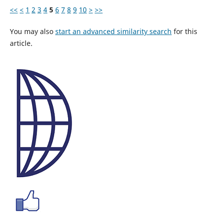
<<
<
1
2
3
4
5
6
7
8
9
10
>
>>
You may also
start an advanced similarity search
for this
article.