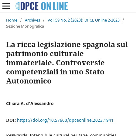
Home
/
Archives
/
Vol. 59 No. 2 (2023): DPCE Online 2-2023
/
Sezione Monografica
La ricca legislazione spagnola sul
patrimonio culturale
immateriale. Controversie
competenziali in uno Stato
Autonomico
Chiara A. d’Alessandro
DOI:
https://doi.org/10.57660/dpceonline.2023.1941
Keywords:
Intangibile cultural heritage, communities,