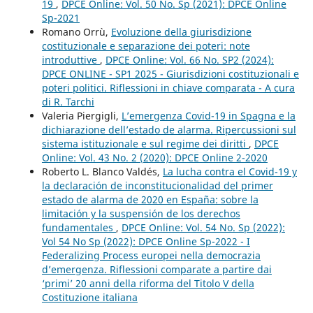
19
,
DPCE Online: Vol. 50 No. Sp (2021): DPCE Online
Sp-2021
Romano Orrù,
Evoluzione della giurisdizione
costituzionale e separazione dei poteri: note
introduttive
,
DPCE Online: Vol. 66 No. SP2 (2024):
DPCE ONLINE - SP1 2025 - Giurisdizioni costituzionali e
poteri politici. Riflessioni in chiave comparata - A cura
di R. Tarchi
Valeria Piergigli,
L’emergenza Covid-19 in Spagna e la
dichiarazione dell’estado de alarma. Ripercussioni sul
sistema istituzionale e sul regime dei diritti
,
DPCE
Online: Vol. 43 No. 2 (2020): DPCE Online 2-2020
Roberto L. Blanco Valdés,
La lucha contra el Covid-19 y
la declaración de inconstitucionalidad del primer
estado de alarma de 2020 en España: sobre la
limitación y la suspensión de los derechos
fundamentales
,
DPCE Online: Vol. 54 No. Sp (2022):
Vol 54 No Sp (2022): DPCE Online Sp-2022 - I
Federalizing Process europei nella democrazia
d’emergenza. Riflessioni comparate a partire dai
‘primi’ 20 anni della riforma del Titolo V della
Costituzione italiana