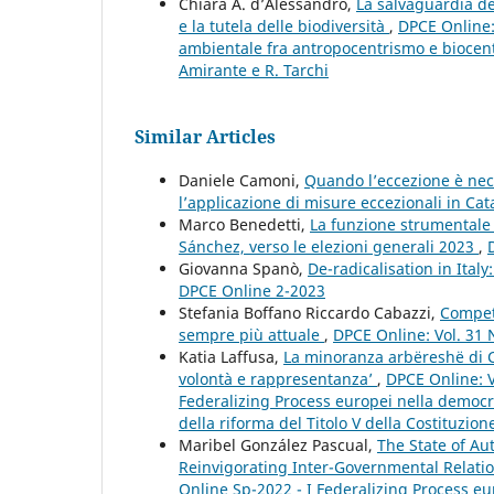
Chiara A. d’Alessandro,
La salvaguardia de
e la tutela delle biodiversità
,
DPCE Online: 
ambientale fra antropocentrismo e biocent
Amirante e R. Tarchi
Similar Articles
Daniele Camoni,
Quando l’eccezione è nece
l’applicazione di misure eccezionali in Ca
Marco Benedetti,
La funzione strumentale 
Sánchez, verso le elezioni generali 2023
,
Giovanna Spanò,
De-radicalisation in Ital
DPCE Online 2-2023
Stefania Boffano Riccardo Cabazzi,
Competi
sempre più attuale
,
DPCE Online: Vol. 31 
Katia Laffusa,
La minoranza arbëreshë di Ca
volontà e rappresentanza’
,
DPCE Online: V
Federalizing Process europei nella democra
della riforma del Titolo V della Costituzione
Maribel González Pascual,
The State of Au
Reinvigorating Inter-Governmental Relati
Online Sp-2022 - I Federalizing Process e