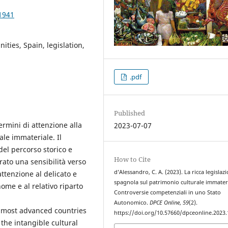
1941
ities, Spain, legislation,
.pdf
Published
rmini di attenzione alla
2023-07-07
ale immateriale. Il
del percorso storico e
How to Cite
rato una sensibilità verso
d’Alessandro, C. A. (2023). La ricca legislaz
ttenzione al delicato e
spagnola sul patrimonio culturale immateri
me e al relativo riparto
Controversie competenziali in uno Stato
Autonomico.
DPCE Online
,
59
(2).
 most advanced countries
https://doi.org/10.57660/dpceonline.2023
 the intangible cultural