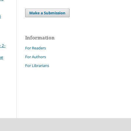
Make a Submission
4
Information
 2-
For Readers
For Authors
he
For Librarians