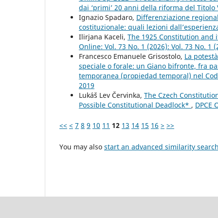
dai ‘primi’ 20 anni della riforma del Titolo 
Ignazio Spadaro,
Differenziazione regiona
costituzionale: quali lezioni dall’esperie
Ilirjana Kaceli,
The 1925 Constitution and i
Online: Vol. 73 No. 1 (2026): Vol. 73 No. 1 
Francesco Emanuele Grisostolo,
La potestà
speciale o forale: un Giano bifronte, fra 
temporanea (propiedad temporal) nel Codi
2019
Lukáš Lev Červinka,
The Czech Constitutiona
Possible Constitutional Deadlock*
,
DPCE O
<<
<
7
8
9
10
11
12
13
14
15
16
>
>>
You may also
start an advanced similarity searc