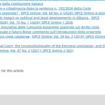
V della Costituzione italiana
le e cittadinanza dopo la sentenza n. 192/2024 della Corte
nza spagnola?
,
DPCE Online: Vol. 68 No. 4 (2024): DPCE Online 4-202
ts impact on political and legal developments in Albania
,
DPCE
(2026): Vol. 73 No. 1 (2026): DPCE Online 1-2026
 legislativa delle Comunità Autonome spagnole sul diritto civile
passato e futuro Breve commento sull’introduzione della proprietà
ce civile catalano♦
,
DPCE Online: Vol. 39 No. 2 (2019): DPCE Online
l Court, the Unconstitutionality of the Electoral Legislation, and t
nline: Vol. 47 No. 2 (2021): DPCE Online 2-2021
h
for this article.