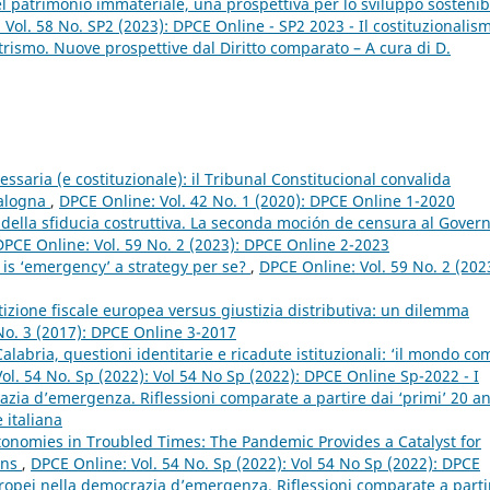
l patrimonio immateriale, una prospettiva per lo sviluppo sostenib
Vol. 58 No. SP2 (2023): DPCE Online - SP2 2023 - Il costituzionalis
rismo. Nuove prospettive dal Diritto comparato – A cura di D.
ssaria (e costituzionale): il Tribunal Constitucional convalida
talogna
,
DPCE Online: Vol. 42 No. 1 (2020): DPCE Online 1-2020
della sfiducia costruttiva. La seconda moción de censura al Gover
DPCE Online: Vol. 59 No. 2 (2023): DPCE Online 2-2023
y: is ‘emergency’ a strategy per se?
,
DPCE Online: Vol. 59 No. 2 (202
zione fiscale europea versus giustizia distributiva: un dilemma
No. 3 (2017): DPCE Online 3-2017
labria, questioni identitarie e ricadute istituzionali: ‘il mondo co
ol. 54 No. Sp (2022): Vol 54 No Sp (2022): DPCE Online Sp-2022 - I
zia d’emergenza. Riflessioni comparate a partire dai ‘primi’ 20 a
 italiana
tonomies in Troubled Times: The Pandemic Provides a Catalyst for
ons
,
DPCE Online: Vol. 54 No. Sp (2022): Vol 54 No Sp (2022): DPCE
uropei nella democrazia d’emergenza. Riflessioni comparate a parti