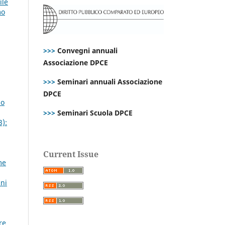
ile
mo
>>>
Convegni annuali
Associazione DPCE
>>>
Seminari annuali Associazione
DPCE
no
>>>
Seminari Scuola DPCE
3):
Current Issue
me
nni
re