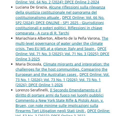
Online: Vol. 64 No. 2 (2024): DPCE Online 2-2024
Luciana De Grazia,
Alcune riflessioni sulla rilevanza
della giustizia costituzionale nel panorama del
costituzionalismo attuale
,
DPCE Online: Vol. 66 No.
SP2 (2024): DPCE ONLINE - SP1 2025 - Giurisdizioni
costituzionali e poteri politici. Riflessioni in chiave
comparata - A cura di R. Tarchi
Mariachiara Alberton, Alberto de la Peña Varona,
The
multi-level governance of water under the climate
crisis. Two EU MS at a glance: Italy and Spain
,
DPCE
Online: Vol. 71 No. 3 (2025): Vol. 71 No. 3 (2025): DPCE
Online 3-2025
Maria Dicosola,
Climate migrants and integration: the
challenges for the host communities. Comparing the
European and the Australian cases
,
DPCE Online: Vol.
73 No. 1 (2026): Vol. 73 No. 1 (2026): Vol. 73 No. 1
(2026): DPCE Online 1-2026
Lorenzo Serafinelli,
Il Secondo Emendamento e il
diritto di portare armi da fuoco nei luoghi pubblici
Commento a New York State Rifle & Pistols Assn. v.
Bruen, con note minime sulle implicazioni sulla
Firearms Tort Litigation negli Stati Uniti
,
DPCE Online:
Vol. 53 No. 3 (2022): DPCE Online 3-2022