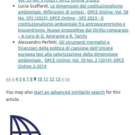
Lucia Scaffardi,
Le dimensioni del costituzionalismo
ambientale. Riflessioni di sintesi
,
DPCE Online: Vol. 58
No. SP2 (2023): DPCE Online - SP2 2023 - Il
costituzionalismo ambientale fra antropocentrismo e
biocentrismo. Nuove prospettive dal Diritto comparato
– A cura di D. Amirante e R. Tarchi
Alessandro Perfetti,
Gli strumenti normativi e
finanziari della politica di coesione dell’Unione
europea tesi alla valorizzazione della dimensione
ambientale
,
DPCE Online: Vol. 39 No. 2 (2019): DPCE
Online 2-2019
<<
<
4
5
6
7
8
9
10
11
12
13
>
>>
You may also
start an advanced similarity search
for this
article.