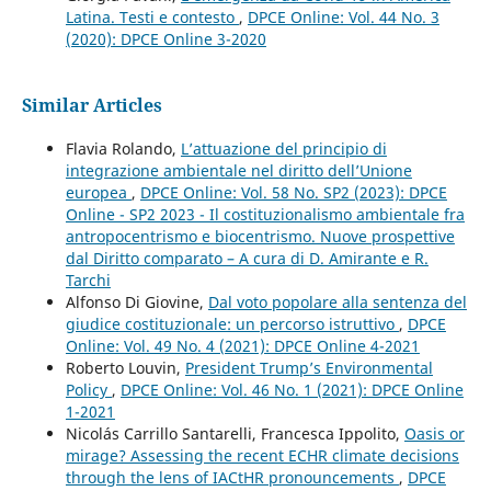
Latina. Testi e contesto
,
DPCE Online: Vol. 44 No. 3
(2020): DPCE Online 3-2020
Similar Articles
Flavia Rolando,
L’attuazione del principio di
integrazione ambientale nel diritto dell’Unione
europea
,
DPCE Online: Vol. 58 No. SP2 (2023): DPCE
Online - SP2 2023 - Il costituzionalismo ambientale fra
antropocentrismo e biocentrismo. Nuove prospettive
dal Diritto comparato – A cura di D. Amirante e R.
Tarchi
Alfonso Di Giovine,
Dal voto popolare alla sentenza del
giudice costituzionale: un percorso istruttivo
,
DPCE
Online: Vol. 49 No. 4 (2021): DPCE Online 4-2021
Roberto Louvin,
President Trump’s Environmental
Policy
,
DPCE Online: Vol. 46 No. 1 (2021): DPCE Online
1-2021
Nicolás Carrillo Santarelli, Francesca Ippolito,
Oasis or
mirage? Assessing the recent ECHR climate decisions
through the lens of IACtHR pronouncements
,
DPCE