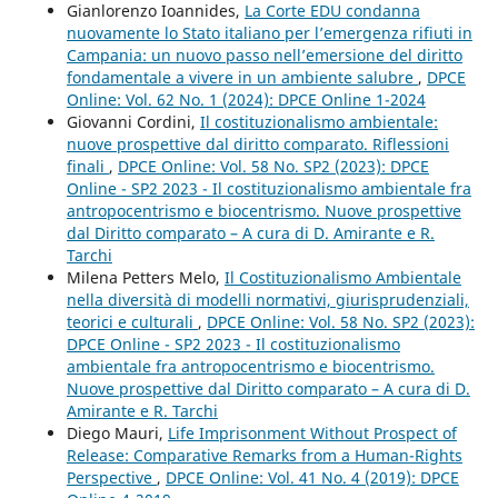
Gianlorenzo Ioannides,
La Corte EDU condanna
nuovamente lo Stato italiano per l’emergenza rifiuti in
Campania: un nuovo passo nell’emersione del diritto
fondamentale a vivere in un ambiente salubre
,
DPCE
Online: Vol. 62 No. 1 (2024): DPCE Online 1-2024
Giovanni Cordini,
Il costituzionalismo ambientale:
nuove prospettive dal diritto comparato. Riflessioni
finali
,
DPCE Online: Vol. 58 No. SP2 (2023): DPCE
Online - SP2 2023 - Il costituzionalismo ambientale fra
antropocentrismo e biocentrismo. Nuove prospettive
dal Diritto comparato – A cura di D. Amirante e R.
Tarchi
Milena Petters Melo,
Il Costituzionalismo Ambientale
nella diversità di modelli normativi, giurisprudenziali,
teorici e culturali
,
DPCE Online: Vol. 58 No. SP2 (2023):
DPCE Online - SP2 2023 - Il costituzionalismo
ambientale fra antropocentrismo e biocentrismo.
Nuove prospettive dal Diritto comparato – A cura di D.
Amirante e R. Tarchi
Diego Mauri,
Life Imprisonment Without Prospect of
Release: Comparative Remarks from a Human-Rights
Perspective
,
DPCE Online: Vol. 41 No. 4 (2019): DPCE