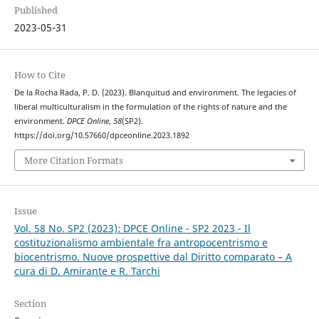
Published
2023-05-31
How to Cite
De la Rocha Rada, P. D. (2023). Blanquitud and environment. The legacies of
liberal multiculturalism in the formulation of the rights of nature and the
environment.
DPCE Online
,
58
(SP2).
https://doi.org/10.57660/dpceonline.2023.1892
More Citation Formats
Issue
Vol. 58 No. SP2 (2023): DPCE Online - SP2 2023 - Il
costituzionalismo ambientale fra antropocentrismo e
biocentrismo. Nuove prospettive dal Diritto comparato – A
cura di D. Amirante e R. Tarchi
Section