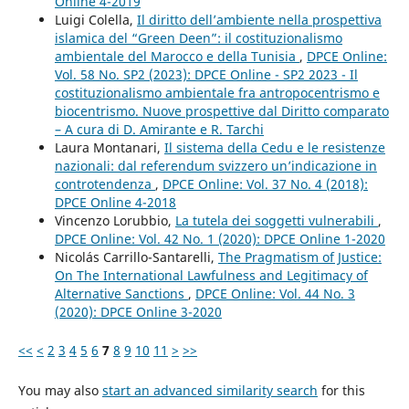
Online 4-2019
Luigi Colella,
Il diritto dell’ambiente nella prospettiva
islamica del “Green Deen”: il costituzionalismo
ambientale del Marocco e della Tunisia
,
DPCE Online:
Vol. 58 No. SP2 (2023): DPCE Online - SP2 2023 - Il
costituzionalismo ambientale fra antropocentrismo e
biocentrismo. Nuove prospettive dal Diritto comparato
– A cura di D. Amirante e R. Tarchi
Laura Montanari,
Il sistema della Cedu e le resistenze
nazionali: dal referendum svizzero un’indicazione in
controtendenza
,
DPCE Online: Vol. 37 No. 4 (2018):
DPCE Online 4-2018
Vincenzo Lorubbio,
La tutela dei soggetti vulnerabili
,
DPCE Online: Vol. 42 No. 1 (2020): DPCE Online 1-2020
Nicolás Carrillo-Santarelli,
The Pragmatism of Justice:
On The International Lawfulness and Legitimacy of
Alternative Sanctions
,
DPCE Online: Vol. 44 No. 3
(2020): DPCE Online 3-2020
<<
<
2
3
4
5
6
7
8
9
10
11
>
>>
You may also
start an advanced similarity search
for this