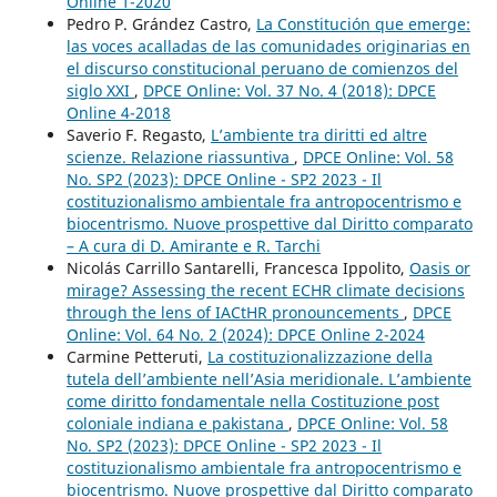
Online 1-2020
Pedro P. Grández Castro,
La Constitución que emerge:
las voces acalladas de las comunidades originarias en
el discurso constitucional peruano de comienzos del
siglo XXI
,
DPCE Online: Vol. 37 No. 4 (2018): DPCE
Online 4-2018
Saverio F. Regasto,
L’ambiente tra diritti ed altre
scienze. Relazione riassuntiva
,
DPCE Online: Vol. 58
No. SP2 (2023): DPCE Online - SP2 2023 - Il
costituzionalismo ambientale fra antropocentrismo e
biocentrismo. Nuove prospettive dal Diritto comparato
– A cura di D. Amirante e R. Tarchi
Nicolás Carrillo Santarelli, Francesca Ippolito,
Oasis or
mirage? Assessing the recent ECHR climate decisions
through the lens of IACtHR pronouncements
,
DPCE
Online: Vol. 64 No. 2 (2024): DPCE Online 2-2024
Carmine Petteruti,
La costituzionalizzazione della
tutela dell’ambiente nell’Asia meridionale. L’ambiente
come diritto fondamentale nella Costituzione post
coloniale indiana e pakistana
,
DPCE Online: Vol. 58
No. SP2 (2023): DPCE Online - SP2 2023 - Il
costituzionalismo ambientale fra antropocentrismo e
biocentrismo. Nuove prospettive dal Diritto comparato