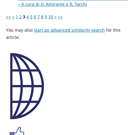
– A cura di D. Amirante e R. Tarchi
<<
<
1
2
3
4
5
6
7
8
9
10
>
>>
You may also
start an advanced similarity search
for this
article.