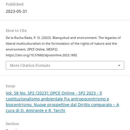
Published
2023-05-31
How to Cite
De la Rocha Rada, P. D. (2023). Blanquitud and environment. The legacies of
liberal multiculturalism in the formulation of the rights of nature and the
environment.
DPCE Online
,
58
(SP2).
https://doi.org/10.57660/dpceonline.2023.1892
More Citation Formats
Issue
Vol. 58 No. SP2 (2023): DPCE Online - SP2 2023 - Il
costituzionalismo ambientale fra antropocentrismo e
biocentrismo. Nuove prospettive dal Diritto comparato – A
cura di D. Amirante e R. Tarchi
Section