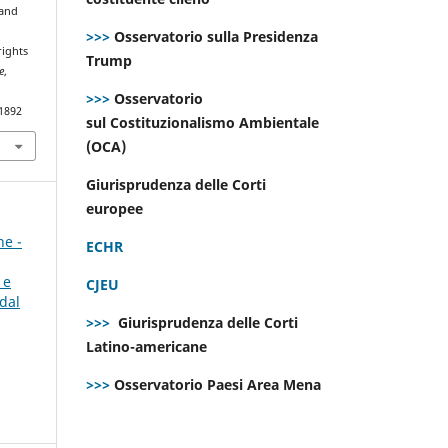
 and
>>>
Osservatorio sulla Presidenza
rights
Trump
e
,
>>>
Osservatorio
.1892
sul Costituzionalismo Ambientale
(OCA)
Giurisprudenza delle Corti
europee
ne -
ECHR
 e
CJEU
dal
>>>
Giurisprudenza delle Corti
Latino-americane
>>>
Osservatorio Paesi Area Mena