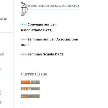
Alike
>>>
Convegni annuali
Associazione DPCE
>>>
Seminari annuali Associazione
DPCE
nos
>>>
Seminari Scuola DPCE
o
,
Current Issue
,
i
E
1