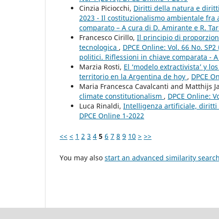
Cinzia Piciocchi,
Diritti della natura e dirit
2023 - Il costituzionalismo ambientale fra
comparato – A cura di D. Amirante e R. Tar
Francesco Cirillo,
Il principio di proporzio
tecnologica
,
DPCE Online: Vol. 66 No. SP2 
politici. Riflessioni in chiave comparata - A
Marzia Rosti,
El ‘modelo extractivista’ y l
territorio en la Argentina de hoy
,
DPCE Onl
Maria Francesca Cavalcanti and Matthijs 
climate constitutionalism
,
DPCE Online: Vo
Luca Rinaldi,
Intelligenza artificiale, dirit
DPCE Online 1-2022
<<
<
1
2
3
4
5
6
7
8
9
10
>
>>
You may also
start an advanced similarity searc