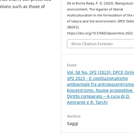
De la Rocha Rada, P. D. (2023). Blanquitud
utions such as those of
environment. The legacies of liberal
multiculturalism in the formulation of the 
of nature and the environment.
DPCE Onlin
58
(SP2).
https://doi.org/10.57660/dpceonline.2023
More Citation Formats
Issue
Vol. 58 No. SP2 (2023): DPCE Onli
SP2 2023 - Il costituzionalismo
ambientale fra antropocentrismo
biocentrismo. Nuove prospettive 
Diritto comparato – A cura di D.
Amirante e R. Tarchi
Section
Saggi