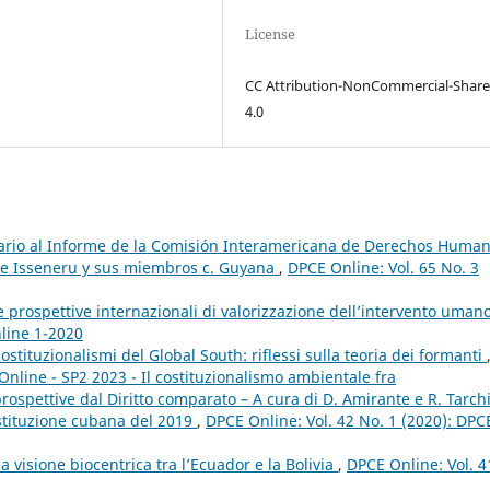
License
CC Attribution-NonCommercial-Share
4.0
rio al Informe de la Comisión Interamericana de Derechos Huma
e Isseneru y sus miembros c. Guyana
,
DPCE Online: Vol. 65 No. 3
e prospettive internazionali di valorizzazione dell’intervento uman
nline 1-2020
costituzionalismi del Global South: riflessi sulla teoria dei formanti
Online - SP2 2023 - Il costituzionalismo ambientale fra
spettive dal Diritto comparato – A cura di D. Amirante e R. Tarch
 Costituzione cubana del 2019
,
DPCE Online: Vol. 42 No. 1 (2020): DPC
 la visione biocentrica tra l’Ecuador e la Bolivia
,
DPCE Online: Vol. 4