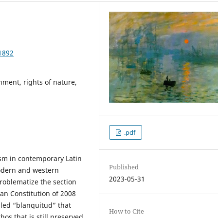
1892
nment, rights of nature,
.pdf
ism in contemporary Latin
Published
modern and western
2023-05-31
roblematize the section
ian Constitution of 2008
alled “blanquitud” that
How to Cite
os that is still preserved