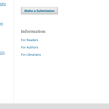
 SP2
Make a Submission
ri
Information
For Readers
For Authors
22):
For Librarians