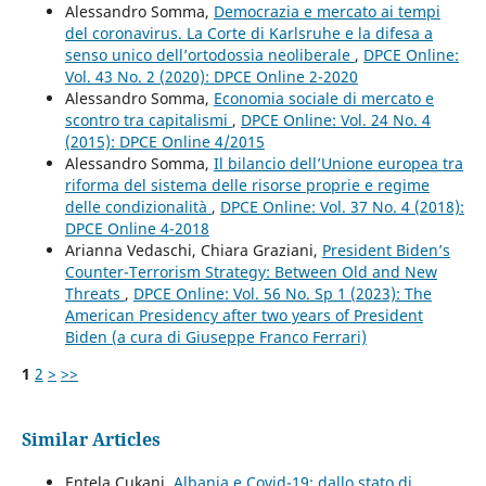
Alessandro Somma,
Democrazia e mercato ai tempi
del coronavirus. La Corte di Karlsruhe e la difesa a
senso unico dell’ortodossia neoliberale
,
DPCE Online:
Vol. 43 No. 2 (2020): DPCE Online 2-2020
Alessandro Somma,
Economia sociale di mercato e
scontro tra capitalismi
,
DPCE Online: Vol. 24 No. 4
(2015): DPCE Online 4/2015
Alessandro Somma,
Il bilancio dell’Unione europea tra
riforma del sistema delle risorse proprie e regime
delle condizionalità
,
DPCE Online: Vol. 37 No. 4 (2018):
DPCE Online 4-2018
Arianna Vedaschi, Chiara Graziani,
President Biden’s
Counter-Terrorism Strategy: Between Old and New
Threats
,
DPCE Online: Vol. 56 No. Sp 1 (2023): The
American Presidency after two years of President
Biden (a cura di Giuseppe Franco Ferrari)
1
2
>
>>
Similar Articles
Entela Cukani,
Albania e Covid-19: dallo stato di