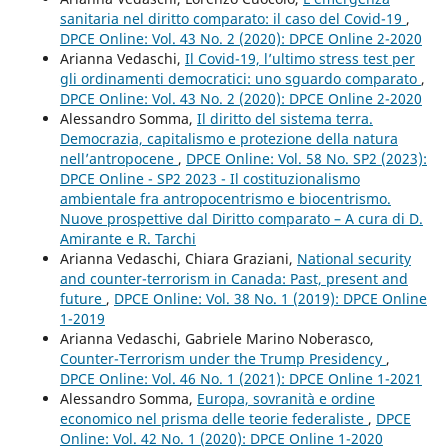
sanitaria nel diritto comparato: il caso del Covid-19
,
DPCE Online: Vol. 43 No. 2 (2020): DPCE Online 2-2020
Arianna Vedaschi,
Il Covid-19, l’ultimo stress test per
gli ordinamenti democratici: uno sguardo comparato
,
DPCE Online: Vol. 43 No. 2 (2020): DPCE Online 2-2020
Alessandro Somma,
Il diritto del sistema terra.
Democrazia, capitalismo e protezione della natura
nell’antropocene
,
DPCE Online: Vol. 58 No. SP2 (2023):
DPCE Online - SP2 2023 - Il costituzionalismo
ambientale fra antropocentrismo e biocentrismo.
Nuove prospettive dal Diritto comparato – A cura di D.
Amirante e R. Tarchi
Arianna Vedaschi, Chiara Graziani,
National security
and counter-terrorism in Canada: Past, present and
future
,
DPCE Online: Vol. 38 No. 1 (2019): DPCE Online
1-2019
Arianna Vedaschi, Gabriele Marino Noberasco,
Counter-Terrorism under the Trump Presidency
,
DPCE Online: Vol. 46 No. 1 (2021): DPCE Online 1-2021
Alessandro Somma,
Europa, sovranità e ordine
economico nel prisma delle teorie federaliste
,
DPCE
Online: Vol. 42 No. 1 (2020): DPCE Online 1-2020