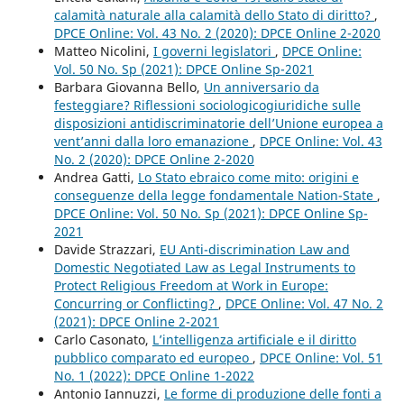
calamità naturale alla calamità dello Stato di diritto?
,
DPCE Online: Vol. 43 No. 2 (2020): DPCE Online 2-2020
Matteo Nicolini,
I governi legislatori
,
DPCE Online:
Vol. 50 No. Sp (2021): DPCE Online Sp-2021
Barbara Giovanna Bello,
Un anniversario da
festeggiare? Riflessioni sociologicogiuridiche sulle
disposizioni antidiscriminatorie dell’Unione europea a
vent’anni dalla loro emanazione
,
DPCE Online: Vol. 43
No. 2 (2020): DPCE Online 2-2020
Andrea Gatti,
Lo Stato ebraico come mito: origini e
conseguenze della legge fondamentale Nation-State
,
DPCE Online: Vol. 50 No. Sp (2021): DPCE Online Sp-
2021
Davide Strazzari,
EU Anti-discrimination Law and
Domestic Negotiated Law as Legal Instruments to
Protect Religious Freedom at Work in Europe:
Concurring or Conflicting?
,
DPCE Online: Vol. 47 No. 2
(2021): DPCE Online 2-2021
Carlo Casonato,
L’intelligenza artificiale e il diritto
pubblico comparato ed europeo
,
DPCE Online: Vol. 51
No. 1 (2022): DPCE Online 1-2022
Antonio Iannuzzi,
Le forme di produzione delle fonti a