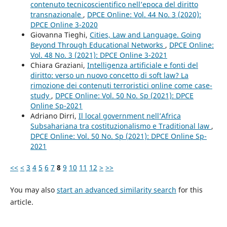
contenuto tecnicoscientifico nell’epoca del diritto
transnazionale
,
DPCE Online: Vol. 44 No. 3 (2020):
DPCE Online 3-2020
Giovanna Tieghi,
Cities, Law and Language. Going
Beyond Through Educational Networks
,
DPCE Online:
Vol. 48 No. 3 (2021): DPCE Online 3-2021
Chiara Graziani,
Intelligenza artificiale e fonti del
diritto: verso un nuovo concetto di soft law? La
rimozione dei contenuti terroristici online come case-
study
,
DPCE Online: Vol. 50 No. Sp (2021): DPCE
Online Sp-2021
Adriano Dirri,
Il local government nell’Africa
Subsahariana tra costituzionalismo e Traditional law
,
DPCE Online: Vol. 50 No. Sp (2021): DPCE Online Sp-
2021
<<
<
3
4
5
6
7
8
9
10
11
12
>
>>
You may also
start an advanced similarity search
for this
article.