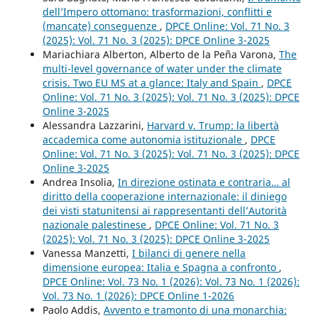
dell’Impero ottomano: trasformazioni, conflitti e
(mancate) conseguenze
,
DPCE Online: Vol. 71 No. 3
(2025): Vol. 71 No. 3 (2025): DPCE Online 3-2025
Mariachiara Alberton, Alberto de la Peña Varona,
The
multi-level governance of water under the climate
crisis. Two EU MS at a glance: Italy and Spain
,
DPCE
Online: Vol. 71 No. 3 (2025): Vol. 71 No. 3 (2025): DPCE
Online 3-2025
Alessandra Lazzarini,
Harvard v. Trump: la libertà
accademica come autonomia istituzionale
,
DPCE
Online: Vol. 71 No. 3 (2025): Vol. 71 No. 3 (2025): DPCE
Online 3-2025
Andrea Insolia,
In direzione ostinata e contraria… al
diritto della cooperazione internazionale: il diniego
dei visti statunitensi ai rappresentanti dell’Autorità
nazionale palestinese
,
DPCE Online: Vol. 71 No. 3
(2025): Vol. 71 No. 3 (2025): DPCE Online 3-2025
Vanessa Manzetti,
I bilanci di genere nella
dimensione europea: Italia e Spagna a confronto
,
DPCE Online: Vol. 73 No. 1 (2026): Vol. 73 No. 1 (2026):
Vol. 73 No. 1 (2026): DPCE Online 1-2026
Paolo Addis,
Avvento e tramonto di una monarchia: