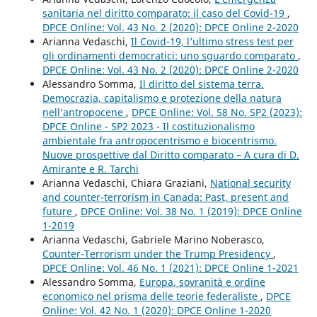
sanitaria nel diritto comparato: il caso del Covid-19
,
DPCE Online: Vol. 43 No. 2 (2020): DPCE Online 2-2020
Arianna Vedaschi,
Il Covid-19, l’ultimo stress test per
gli ordinamenti democratici: uno sguardo comparato
,
DPCE Online: Vol. 43 No. 2 (2020): DPCE Online 2-2020
Alessandro Somma,
Il diritto del sistema terra.
Democrazia, capitalismo e protezione della natura
nell’antropocene
,
DPCE Online: Vol. 58 No. SP2 (2023):
DPCE Online - SP2 2023 - Il costituzionalismo
ambientale fra antropocentrismo e biocentrismo.
Nuove prospettive dal Diritto comparato – A cura di D.
Amirante e R. Tarchi
Arianna Vedaschi, Chiara Graziani,
National security
and counter-terrorism in Canada: Past, present and
future
,
DPCE Online: Vol. 38 No. 1 (2019): DPCE Online
1-2019
Arianna Vedaschi, Gabriele Marino Noberasco,
Counter-Terrorism under the Trump Presidency
,
DPCE Online: Vol. 46 No. 1 (2021): DPCE Online 1-2021
Alessandro Somma,
Europa, sovranità e ordine
economico nel prisma delle teorie federaliste
,
DPCE
Online: Vol. 42 No. 1 (2020): DPCE Online 1-2020