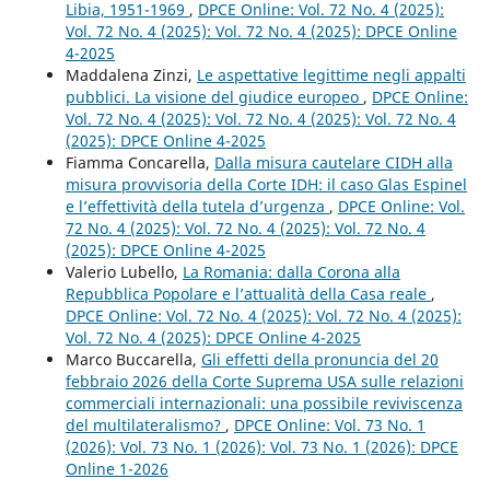
Libia, 1951-1969
,
DPCE Online: Vol. 72 No. 4 (2025):
Vol. 72 No. 4 (2025): Vol. 72 No. 4 (2025): DPCE Online
4-2025
Maddalena Zinzi,
Le aspettative legittime negli appalti
pubblici. La visione del giudice europeo
,
DPCE Online:
Vol. 72 No. 4 (2025): Vol. 72 No. 4 (2025): Vol. 72 No. 4
(2025): DPCE Online 4-2025
Fiamma Concarella,
Dalla misura cautelare CIDH alla
misura provvisoria della Corte IDH: il caso Glas Espinel
e l’effettività della tutela d’urgenza
,
DPCE Online: Vol.
72 No. 4 (2025): Vol. 72 No. 4 (2025): Vol. 72 No. 4
(2025): DPCE Online 4-2025
Valerio Lubello,
La Romania: dalla Corona alla
Repubblica Popolare e l’attualità della Casa reale
,
DPCE Online: Vol. 72 No. 4 (2025): Vol. 72 No. 4 (2025):
Vol. 72 No. 4 (2025): DPCE Online 4-2025
Marco Buccarella,
Gli effetti della pronuncia del 20
febbraio 2026 della Corte Suprema USA sulle relazioni
commerciali internazionali: una possibile reviviscenza
del multilateralismo?
,
DPCE Online: Vol. 73 No. 1
(2026): Vol. 73 No. 1 (2026): Vol. 73 No. 1 (2026): DPCE
Online 1-2026