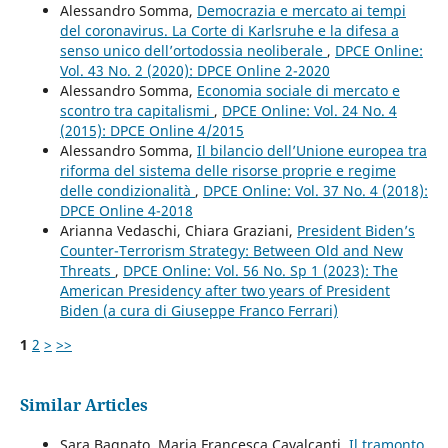
Alessandro Somma,
Democrazia e mercato ai tempi
del coronavirus. La Corte di Karlsruhe e la difesa a
senso unico dell’ortodossia neoliberale
,
DPCE Online:
Vol. 43 No. 2 (2020): DPCE Online 2-2020
Alessandro Somma,
Economia sociale di mercato e
scontro tra capitalismi
,
DPCE Online: Vol. 24 No. 4
(2015): DPCE Online 4/2015
Alessandro Somma,
Il bilancio dell’Unione europea tra
riforma del sistema delle risorse proprie e regime
delle condizionalità
,
DPCE Online: Vol. 37 No. 4 (2018):
DPCE Online 4-2018
Arianna Vedaschi, Chiara Graziani,
President Biden’s
Counter-Terrorism Strategy: Between Old and New
Threats
,
DPCE Online: Vol. 56 No. Sp 1 (2023): The
American Presidency after two years of President
Biden (a cura di Giuseppe Franco Ferrari)
1
2
>
>>
Similar Articles
Sara Bagnato, Maria Francesca Cavalcanti,
Il tramonto