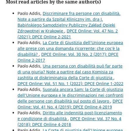
Most read articles by the same author(s)
Paolo Addis,
Discriminare fra persone con disabilità.
Note a partire da Szpital Kliniczny im. dra J.
Babińskiego Samodzielny Publiczny Zakład Opieki
Zdrowotnej w Krakowie
,
DPCE Online: Vol. 47 No. 2
(2021): DPCE Online 2-2021
Paolo Addis,
La Corte di Giustizia dell’Unione europea
alle prese con una domanda ricorrente: che cos’è la
disabilità?
,
DPCE Online: Vol. 30 No. 2 (2017): DPCE
Online 2-2017
Paolo Addis,
Una persona con disabilità può far parte
di una giuria? Note a partire dal caso Komisia za
zashtita ot diskriminatsia della Corte di giustizia
,
DPCE Online: Vol. 51 No. 1 (2022): DPCE Online 1-2022
Paolo Addis,
Suonala ancora Sam: la Corte di giustizia
dell’Unione europea e le discriminazioni nei confronti
delle persone con disabilità sul posto di lavoro
,
DPCE
Online: Vol. 41 No. 4 (2019): DPCE Online 4-2019
Paolo Addis,
Diritto alle indennità post-licenziamento
e condizione di disabilità
,
DPCE Online: Vol. 37 No. 4
(2018): DPCE Online 4-2018
Paolo Addis,
La Corte di giustizia dell’Unione europea,