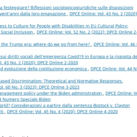
 festeggiare? Riflessioni sociologicogiuridiche sulle disposizioni
 vent’anni dalla loro emanazione
,
DPCE Online: Vol. 43 No. 2 (2020)
ss to Culture for People with Disabilities in EU Cultural Policy:
 Social Inclusion
,
DPCE Online: Vol. 52 No. 2 (2022): DPCE Online 2
 the Trump era: where do we go from here?
,
DPCE Online: Vol. 46
sui diritti sociali dell’emergenza Covid19 in Europa e la risposta de
l. 43 No. 2 (2020): DPCE Online 2-2020
i ed evoluzione della costituzione economica
,
DPCE Online: Vol. 44 N
e-based Discrimination: Theoretical and Normative Responses.
ol. 60 No. 3 (2023): DPCE Online 3-2023
management policy under the Biden administration
,
DPCE Online: Vo
24 Numero Speciale Biden
ld? Considerazioni a partire dalla sentenza Bostock v. Clayton
iti
,
DPCE Online: Vol. 45 No. 4 (2020): DPCE Online 4-2020