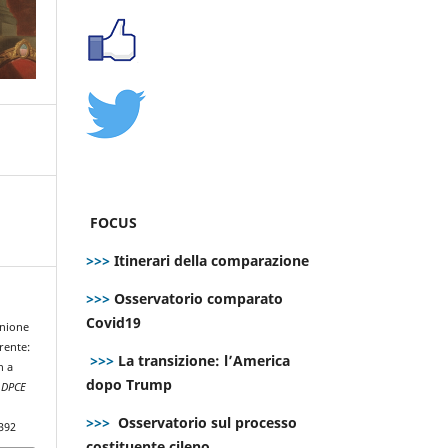
FOCUS
>>>
Itinerari della comparazione
>>>
Osservatorio comparato
Covid19
Unione
rente:
>>>
La transizione: l’America
h a
dopo Trump
.
DPCE
>>>
Osservatorio sul processo
392
costituente cileno