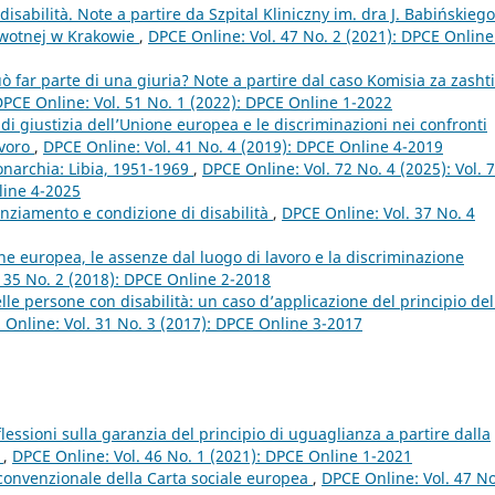
isabilità. Note a partire da Szpital Kliniczny im. dra J. Babińskiego
owotnej w Krakowie
,
DPCE Online: Vol. 47 No. 2 (2021): DPCE Online
ò far parte di una giuria? Note a partire dal caso Komisia za zashti
PCE Online: Vol. 51 No. 1 (2022): DPCE Online 1-2022
di giustizia dell’Unione europea e le discriminazioni nei confronti
avoro
,
DPCE Online: Vol. 41 No. 4 (2019): DPCE Online 4-2019
narchia: Libia, 1951-1969
,
DPCE Online: Vol. 72 No. 4 (2025): Vol. 
line 4-2025
cenziamento e condizione di disabilità
,
DPCE Online: Vol. 37 No. 4
one europea, le assenze dal luogo di lavoro e la discriminazione
 35 No. 2 (2018): DPCE Online 2-2018
lle persone con disabilità: un caso d’applicazione del principio del
 Online: Vol. 31 No. 3 (2017): DPCE Online 3-2017
ssioni sulla garanzia del principio di uguaglianza a partire dalla
W
,
DPCE Online: Vol. 46 No. 1 (2021): DPCE Online 1-2021
convenzionale della Carta sociale europea
,
DPCE Online: Vol. 47 No