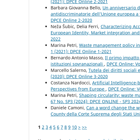
(2021): DPCE Online 2-2021
Barbara Giovanna Bello,
Un anniversario da
antidiscriminatorie dell’Unione europea a
DPCE Online 2-2020
Neža Šubic, Delia Ferri,
Characterizing Acce
European Identity, Market integration and
2022
Marina Petri,
Waste management policy in
1 (2021): DPCE Online 1-2021
Bernardo Antonio Masso,
Il primo impatto 
istituzioni sovranazionali
,
DPCE Online: Vo
Marcello Salerno,
Tutela dei diritti social
(2020): DPCE Online 3-2020
Costanza Nardocci,
Artificial Intelligenc
Perspectives from Europe
,
DPCE Online: V
Marina Petri,
Shaping circularity: waste 
67 No. SP3 (2024): DPCE ONLINE - SP3 20
Daniele Camoni,
Can a word change the wor
County della Corte Suprema degli Stati Un
1
2
3
4
5
6
7
8
9
10
>
>>