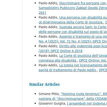
Paolo Addis,
Discriminare fra persone con d
Samodzielny Publiczny Zakład Opieki Zdr
2021
Paolo Addis,
Una persona con disabilità pu
ot diskriminatsia della Corte di giustizia
,
D
Paolo Addis,
Suonala ancora Sam: la Corte 
delle persone con disabilità sul posto di l
Paolo Addis,
Avvento e tramonto di una mo
No. 4 (2025): Vol. 72 No. 4 (2025): DPCE On
Paolo Addis,
Diritto alle indennità post-li
(2018): DPCE Online 4-2018
Paolo Addis,
La Corte di giustizia dell’Uni
connessa alla disabilità
,
DPCE Online: Vol.
Paolo Addis,
La tutela nel licenziamento de
parità di trattamento di Paolo Addis
,
DPCE
Similar Articles
Simone Pitto,
“Nomina nuda tenemus”. Rifle
nozione di “discriminazione” della CEDA
Giovanni Guiglia,
I preamboli nel sistema 