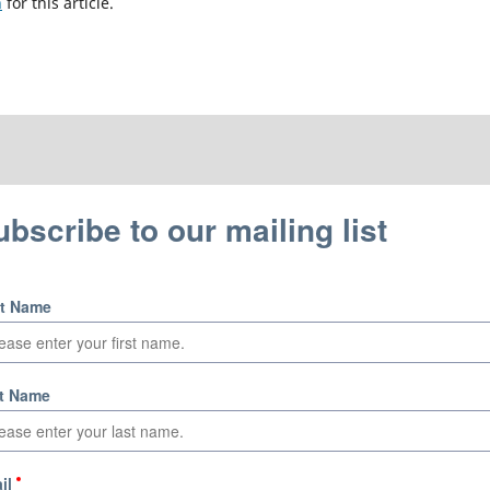
h
for this article.