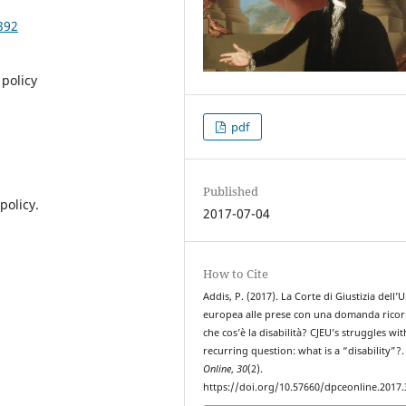
392
 policy
pdf
Published
policy.
2017-07-04
How to Cite
Addis, P. (2017). La Corte di Giustizia dell’
europea alle prese con una domanda ricor
che cos’è la disabilità? CJEU’s struggles wit
recurring question: what is a “disability”?
Online
,
30
(2).
https://doi.org/10.57660/dpceonline.2017.