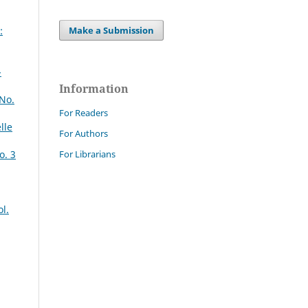
:
Make a Submission
-
Information
 No.
For Readers
lle
For Authors
o. 3
For Librarians
l.