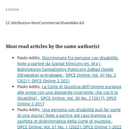
License
CC Attribution-NonCommercial-ShareAlike 4.0
Most read articles by the same author(s)
Paolo Addis,
Discriminare fra persone con disabilità.
Note a partire da Szpital Kliniczny im. dra J.
Babińskiego Samodzielny Publiczny Zakład Opieki
Zdrowotnej w Krakowie
,
DPCE Online: Vol. 47 No. 2
(2021): DPCE Online 2-2021
Paolo Addis,
La Corte di Giustizia dell’Unione europea
alle prese con una domanda ricorrente: che cos’è la
disabilità?
,
DPCE Online: Vol. 30 No. 2 (2017): DPCE
Online 2-2017
Paolo Addis,
Una persona con disabilità può far parte
di una giuria? Note a partire dal caso Komisia za
zashtita ot diskriminatsia della Corte di giustizia
,
DPCE Online: Vol. 51 No. 1 (2022): DPCE Online 1-2022