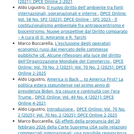
(2021): DPCE Online 2-2021
Aldo Ligustro,
Il nuovo diritto dell'ambiente tra fonti
internazionali, sovranazionali e interne
,
DPCE Online:
Vol. 58 No. SP2 (2023): DPCE Online - SP2 2023 - Il
costituzionalismo ambientale fra antropocentrismo e
biocentrismo. Nuove prospettive dal Diritto comparato
– A cura di D. Amirante e R. Tarchi
Marco Buccarella,
L’esclusione degli operatori
economici russi dal mercato delle commesse
pubbliche UE. Alcune riflessioni alla luce del diritto
dell’Organizzazione Mondiale del Commercio
,
DPCE
Online: Vol. 70 No. 2 (2025): Vol. 70 No. 2 (2025): DPCE
Online 2-2025
Aldo Ligustro,
America is Back … to America First? La
politica estera statunitense nel primo anno di
presidenza Biden, tra cesure e continuità con l’era
Trump
,
DPCE Online: Vol. 49 No. 4 (2021): DPCE
Online 4-2021
Aldo Ligustro,
Introduzione
,
DPCE Online: Vol. 70 No.
2 (2025): Vol. 70 No. 2 (2025): DPCE Online 2-2025
Marco Buccarella,
Gli effetti della pronuncia del 20
febbraio 2026 della Corte Suprema USA sulle relazioni
commerciali internazionali: una possibile reviviscenza