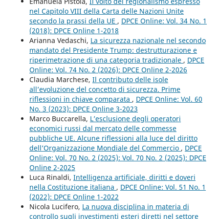
Emanuela Pistoia,
Il volto del regionalismo espresso
nel Capitolo VIII della Carta delle Nazioni Unite
secondo la prassi della UE
,
DPCE Online: Vol. 34 No. 1
(2018): DPCE Online 1-2018
Arianna Vedaschi,
La sicurezza nazionale nel secondo
mandato del Presidente Trump: destrutturazione e
riperimetrazione di una categoria tradizionale
,
DPCE
Online: Vol. 74 No. 2 (2026): DPCE Online 2-2026
Claudia Marchese,
Il contributo delle isole
all’evoluzione del concetto di sicurezza. Prime
riflessioni in chiave comparata
,
DPCE Online: Vol. 60
No. 3 (2023): DPCE Online 3-2023
Marco Buccarella,
L’esclusione degli operatori
economici russi dal mercato delle commesse
pubbliche UE. Alcune riflessioni alla luce del diritto
dell’Organizzazione Mondiale del Commercio
,
DPCE
Online: Vol. 70 No. 2 (2025): Vol. 70 No. 2 (2025): DPCE
Online 2-2025
Luca Rinaldi,
Intelligenza artificiale, diritti e doveri
nella Costituzione italiana
,
DPCE Online: Vol. 51 No. 1
(2022): DPCE Online 1-2022
Nicola Lucifero,
La nuova disciplina in materia di
controllo sugli investimenti esteri diretti nel settore