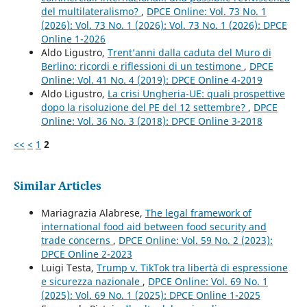
del multilateralismo?
,
DPCE Online: Vol. 73 No. 1
(2026): Vol. 73 No. 1 (2026): Vol. 73 No. 1 (2026): DPCE
Online 1-2026
Aldo Ligustro,
Trent’anni dalla caduta del Muro di
Berlino: ricordi e riflessioni di un testimone
,
DPCE
Online: Vol. 41 No. 4 (2019): DPCE Online 4-2019
Aldo Ligustro,
La crisi Ungheria-UE: quali prospettive
dopo la risoluzione del PE del 12 settembre?
,
DPCE
Online: Vol. 36 No. 3 (2018): DPCE Online 3-2018
<<
<
1
2
Similar Articles
Mariagrazia Alabrese,
The legal framework of
international food aid between food security and
trade concerns
,
DPCE Online: Vol. 59 No. 2 (2023):
DPCE Online 2-2023
Luigi Testa,
Trump v. TikTok tra libertà di espressione
e sicurezza nazionale
,
DPCE Online: Vol. 69 No. 1
(2025): Vol. 69 No. 1 (2025): DPCE Online 1-2025