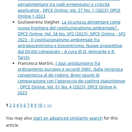
agroalimentare tra nodi ermeneutici e criticità
applicative
,
DPCE Online: Vol. 57 No. 1 (2023): DPCE
Online 1-2023
Giuliaserena Stegher,
La sicurezza alimentare come
nuova frontiera del costituzionalismo ambientale?
,
DPCE Online: Vol. 58 No. SP2 (2023): DPCE Online - SP2
2023 - Il costituzionalismo ambientale fra
antropocentrismo e biocentrismo. Nuove prospettive
dal Diritto comparato – A cura di D. Amirante e R.
Tarchi
Francesca Martini,
I dazi antidumping fra
ordinamento europeo e accordi OMC: dalla reciproca
convenienza al de-risking. Brevi spunti di
comparazione con l’approccio de-copling statunitense
,
DPCE Online: Vol. 61 No. 4 (2023): DPCE Online 4-
2023
1
2
3
4
5
6
7
8
9
10
>
>>
You may also
start an advanced similarity search
for this
article.