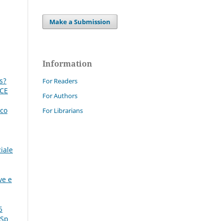
Make a Submission
Information
s?
For Readers
PCE
For Authors
ico
For Librarians
iale
ve e
6
 Sp