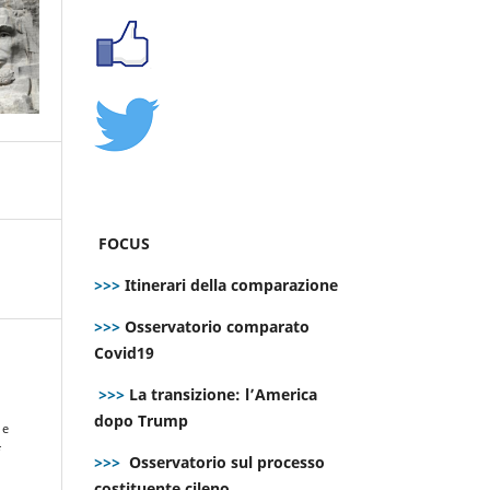
FOCUS
>>>
Itinerari della comparazione
>>>
Osservatorio comparato
Covid19
>>>
La transizione: l’America
o
dopo Trump
 e
E
>>>
Osservatorio sul processo
costituente cileno