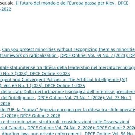
asquale,
Il futuro del mondo e dell’Europa passa per Kiev
,
DPCE
2-2022
l,
Can you protect minorities without recognizing them as minoritie
y framework on radicalization
,
DPCE Online: Vol. 59 No. 2 (2023): D
gitale statunitense fra difesa della leadership nel mercato tecnolog
0 No. 3 (2023): DPCE Online 3-2023
gent and Convergent Policies in The Artificial Intelligence (AI)
): Vol. 69 No. 1 (2025): DPCE Online 1-2025
dello stato Dalla perturbazione fisiologica dell’interesse presidenz
 dell’intelligence
,
DPCE Online: Vol. 73 No. 1 (2026): Vol. 73 No. 1
1-2026
dell’UE: la “nuova” Agenzia europea per la difesa tra sfide operati
. 2 (2026): DPCE Online 2-2026
a e discriminazioni strutturali: considerazioni sulle Osservazioni
ni sul Canada
,
DPCE Online: Vol. 74 No. 2 (2026): DPCE Online 2-202
n. Abortion laws and private enforcement
,
DPCE Online: Vol. 56 No.