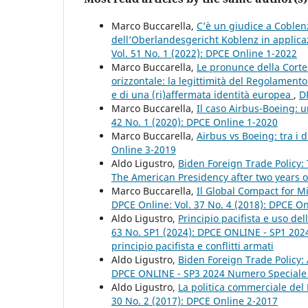
Marco Buccarella,
C’è un giudice a Coblenz
dell’Oberlandesgericht Koblenz in applicaz
Vol. 51 No. 1 (2022): DPCE Online 1-2022
Marco Buccarella,
Le pronunce della Corte
orizzontale: la legittimità del Regolamen
e di una (ri)affermata identità europea
,
D
Marco Buccarella,
Il caso Airbus-Boeing: 
42 No. 1 (2020): DPCE Online 1-2020
Marco Buccarella,
Airbus vs Boeing: tra i d
Online 3-2019
Aldo Ligustro,
Biden Foreign Trade Policy:
The American Presidency after two years o
Marco Buccarella,
Il Global Compact for Mi
DPCE Online: Vol. 37 No. 4 (2018): DPCE O
Aldo Ligustro,
Principio pacifista e uso de
63 No. SP1 (2024): DPCE ONLINE - SP1 2024
principio pacifista e conflitti armati
Aldo Ligustro,
Biden Foreign Trade Policy:
DPCE ONLINE - SP3 2024 Numero Speciale
Aldo Ligustro,
La politica commerciale del
30 No. 2 (2017): DPCE Online 2-2017