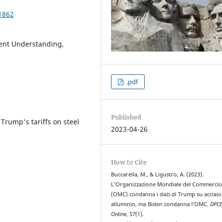
1862
ment Understanding,
.pdf
Published
rump's tariffs on steel
2023-04-26
How to Cite
Buccarella, M., & Ligustro, A. (2023).
L’Organizzazione Mondiale del Commerci
(OMC) condanna i dazi di Trump su acciaio
alluminio, ma Biden condanna l’OMC.
DPC
Online
,
57
(1).