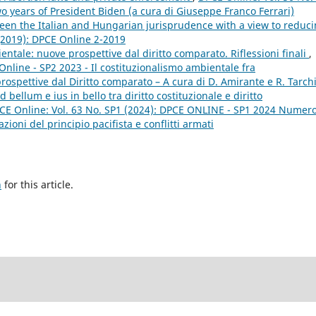
o years of President Biden (a cura di Giuseppe Franco Ferrari)
ween the Italian and Hungarian jurisprudence with a view to reduc
 (2019): DPCE Online 2-2019
entale: nuove prospettive dal diritto comparato. Riflessioni finali
,
Online - SP2 2023 - Il costituzionalismo ambientale fra
spettive dal Diritto comparato – A cura di D. Amirante e R. Tarch
d bellum e ius in bello tra diritto costituzionale e diritto
CE Online: Vol. 63 No. SP1 (2024): DPCE ONLINE - SP1 2024 Numer
ioni del principio pacifista e conflitti armati
h
for this article.