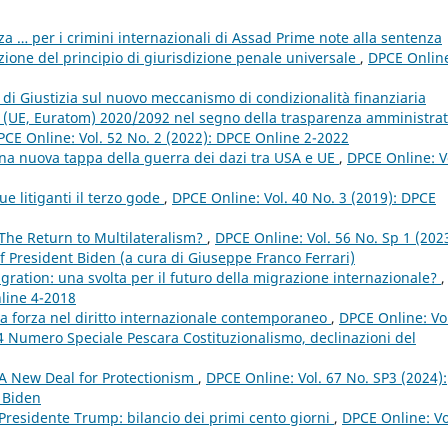
a … per i crimini internazionali di Assad Prime note alla sentenza
ione del principio di giurisdizione penale universale
,
DPCE Onlin
 di Giustizia sul nuovo meccanismo di condizionalità finanziaria
to (UE, Euratom) 2020/2092 nel segno della trasparenza amministrat
PCE Online: Vol. 52 No. 2 (2022): DPCE Online 2-2022
una nuova tappa della guerra dei dazi tra USA e UE
,
DPCE Online: V
ue litiganti il terzo gode
,
DPCE Online: Vol. 40 No. 3 (2019): DPCE
 The Return to Multilateralism?
,
DPCE Online: Vol. 56 No. Sp 1 (2023
f President Biden (a cura di Giuseppe Franco Ferrari)
gration: una svolta per il futuro della migrazione internazionale?
,
nline 4-2018
lla forza nel diritto internazionale contemporaneo
,
DPCE Online: Vo
 Numero Speciale Pescara Costituzionalismo, declinazioni del
 A New Deal for Protectionism
,
DPCE Online: Vol. 67 No. SP3 (2024):
 Biden
 Presidente Trump: bilancio dei primi cento giorni
,
DPCE Online: Vo