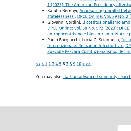
1 (2023): The American Presidency after tw
Katalin Berényi,
An inspiring parallel bet
statelessness
,
DPCE Online: Vol. 39 No. 2
Giovanni Cordini,
Il costituzionalismo ambi
DPCE Online: Vol. 58 No. SP2 (2023): DPCE 
antropocentrismo e biocentrismo. Nuove pro
Paolo Bargiacchi, Lucia G. Sciannella,
Ius a
Internazionale. Relazione Introduttiva
,
DP
Speciale Pescara Costituzionalismo, declinaz
<<
<
1
2
3
4
5
6
7
8
9
10
>
>>
You may also
start an advanced similarity searc