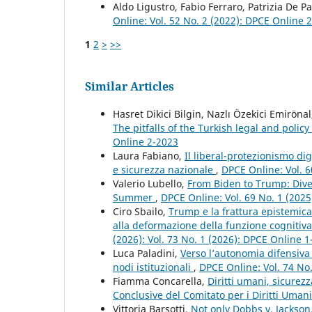
Aldo Ligustro, Fabio Ferraro, Patrizia De P
Online: Vol. 52 No. 2 (2022): DPCE Online 
1
2
>
>>
Similar Articles
Hasret Dikici Bilgin, Nazlı Özekici Emiröna
The pitfalls of the Turkish legal and polic
Online 2-2023
Laura Fabiano,
Il liberal-protezionismo di
e sicurezza nazionale
,
DPCE Online: Vol. 6
Valerio Lubello,
From Biden to Trump: Diver
Summer
,
DPCE Online: Vol. 69 No. 1 (2025
Ciro Sbailo,
Trump e la frattura epistemica 
alla deformazione della funzione cognitiva
(2026): Vol. 73 No. 1 (2026): DPCE Online 
Luca Paladini,
Verso l’autonomia difensiva 
nodi istituzionali
,
DPCE Online: Vol. 74 No
Fiamma Concarella,
Diritti umani, sicurezz
Conclusive del Comitato per i Diritti Uma
Vittoria Barsotti,
Not only Dobbs v. Jackso