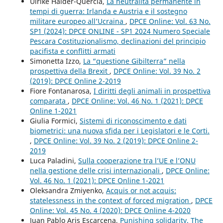
Ulrike Haider-Quercia,
La neutralità permanente in
tempi di guerra: Irlanda e Austria e il sostegno
militare europeo all’Ucraina
,
DPCE Online: Vol. 63 No.
SP1 (2024): DPCE ONLINE - SP1 2024 Numero Speciale
Pescara Costituzionalismo, declinazioni del principio
pacifista e conflitti armati
Simonetta Izzo,
La “questione Gibilterra” nella
prospettiva della Brexit
,
DPCE Online: Vol. 39 No. 2
(2019): DPCE Online 2-2019
Fiore Fontanarosa,
I diritti degli animali in prospettiva
comparata
,
DPCE Online: Vol. 46 No. 1 (2021): DPCE
Online 1-2021
Giulia Formici,
Sistemi di riconoscimento e dati
biometrici: una nuova sfida per i Legislatori e le Corti.
,
DPCE Online: Vol. 39 No. 2 (2019): DPCE Online 2-
2019
Luca Paladini,
Sulla cooperazione tra l’UE e l’ONU
nella gestione delle crisi internazionali
,
DPCE Online:
Vol. 46 No. 1 (2021): DPCE Online 1-2021
Oleksandra Zmiyenko,
Acquis or not acquis:
statelessness in the context of forced migration
,
DPCE
Online: Vol. 45 No. 4 (2020): DPCE Online 4-2020
Juan Pablo Aris Escarcena,
Punishing solidarity. The