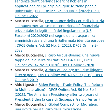
sentenza dell’Oberlandesgericht Koblenz in
applicazione del principio di giurisdizione penale
universale
,
DPCE Online: Vol. 51 No. 1 (2022): DPCE
Online 1-2022
Marco Buccarella,
Le pronunce della Corte di Giustizia
sul nuovo meccanismo di condizionalità finanziaria
orizzontale: la legittimità del Regolamento (UE,
Euratom) 2020/2092 nel segno della trasparenza
amministrativa e di una (ri)affermata identità europea
,
DPCE Online: Vol. 52 No. 2 (2022): DPCE Online 2-
2022
Marco Buccarella,
Il caso Airbus-Boeing: una nuova
tappa della guerra dei dazi tra USA e UE
,
DPCE
Online: Vol. 42 No. 1 (2020): DPCE Online 1-2020
Marco Buccarella,
Airbus vs Boeing: tra i due litiganti
il terzo gode
,
DPCE Online: Vol. 40 No. 3 (2019): DPCE
Online 3-2019
Aldo Ligustro,
Biden Foreign Trade Policy: The Return
to Multilateralism?
,
DPCE Online: Vol. 56 No. Sp 1
(2023): The American Presidency after two years of
President Biden (a cura di Giuseppe Franco Ferrari)
Marco Buccarella,
Il Global Compact for Migration:
una svolta per il futuro della migrazione