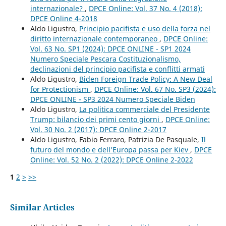
internazionale?
,
DPCE Online: Vol. 37 No. 4 (2018):
DPCE Online 4-2018
Aldo Ligustro,
Principio pacifista e uso della forza nel
diritto internazionale contemporaneo
,
DPCE Online:
Vol. 63 No. SP1 (2024): DPCE ONLINE - SP1 2024
Numero Speciale Pescara Costituzionalismo,
declinazioni del principio pacifista e conflitti armati
Aldo Ligustro,
Biden Foreign Trade Policy: A New Deal
for Protectionism
,
DPCE Online: Vol. 67 No. SP3 (2024):
DPCE ONLINE - SP3 2024 Numero Speciale Biden
Aldo Ligustro,
La politica commerciale del Presidente
Trump: bilancio dei primi cento giorni
,
DPCE Online:
Vol. 30 No. 2 (2017): DPCE Online 2-2017
Aldo Ligustro, Fabio Ferraro, Patrizia De Pasquale,
Il
futuro del mondo e dell’Europa passa per Kiev
,
DPCE
Online: Vol. 52 No. 2 (2022): DPCE Online 2-2022
1
2
>
>>
Similar Articles