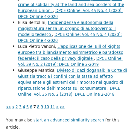
crime of solidarity at the land and sea borders of the
European Union.
,
DPCE Online: Vol. 45 No. 4 (2020):
DPCE Online 4-2020
Elisa Bertolini,
Indipendenza e autonomia della
magistratura senza un organo di autogoverno: il
modello tedesco
,
DPCE Online: Vol. 45 No. 4 (2020):
DPCE Online 4-2020
Luca Pietro Vanoni,
L’applicazione del Bill of Rights
europeo tra bilanciamento asimmetrico e paradosso
federale: il caso della privacy digitale
,
DPCE Online:
Vol. 39 No. 2 (2019): DPCE Online 2-2019
Giuseppe Mantica,
Divieto di dazi doganali: la Corte di
Giustizia traccia i confini con la tassa ad effetto
equivalente e gli estremi del rimborso nel quadro di
ripercussione dell’imposta sul consumatore
,
DPCE
Online: Vol. 35 No. 2 (2018): DPCE Online 2-2018
<<
<
2
3
4
5
6
7
8
9
10
11
>
>>
You may also
start an advanced similarity search
for this
article.