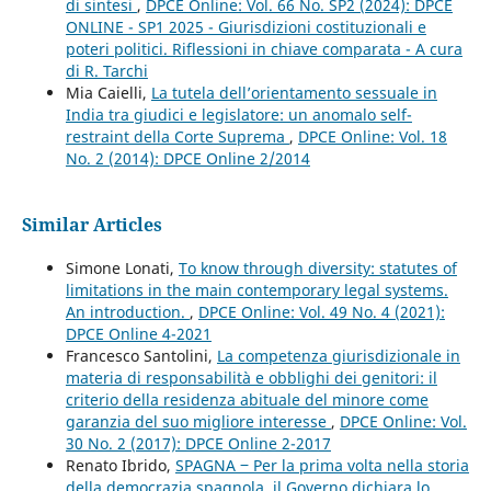
di sintesi
,
DPCE Online: Vol. 66 No. SP2 (2024): DPCE
ONLINE - SP1 2025 - Giurisdizioni costituzionali e
poteri politici. Riflessioni in chiave comparata - A cura
di R. Tarchi
Mia Caielli,
La tutela dell’orientamento sessuale in
India tra giudici e legislatore: un anomalo self-
restraint della Corte Suprema
,
DPCE Online: Vol. 18
No. 2 (2014): DPCE Online 2/2014
Similar Articles
Simone Lonati,
To know through diversity: statutes of
limitations in the main contemporary legal systems.
An introduction.
,
DPCE Online: Vol. 49 No. 4 (2021):
DPCE Online 4-2021
Francesco Santolini,
La competenza giurisdizionale in
materia di responsabilità e obblighi dei genitori: il
criterio della residenza abituale del minore come
garanzia del suo migliore interesse
,
DPCE Online: Vol.
30 No. 2 (2017): DPCE Online 2-2017
Renato Ibrido,
SPAGNA ‒ Per la prima volta nella storia
della democrazia spagnola, il Governo dichiara lo