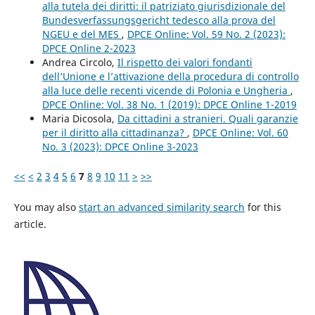
alla tutela dei diritti: il patriziato giurisdizionale del
Bundesverfassungsgericht tedesco alla prova del
NGEU e del MES
,
DPCE Online: Vol. 59 No. 2 (2023):
DPCE Online 2-2023
Andrea Circolo,
Il rispetto dei valori fondanti
dell’Unione e l’attivazione della procedura di controllo
alla luce delle recenti vicende di Polonia e Ungheria
,
DPCE Online: Vol. 38 No. 1 (2019): DPCE Online 1-2019
Maria Dicosola,
Da cittadini a stranieri. Quali garanzie
per il diritto alla cittadinanza?
,
DPCE Online: Vol. 60
No. 3 (2023): DPCE Online 3-2023
<<
<
2
3
4
5
6
7
8
9
10
11
>
>>
You may also
start an advanced similarity search
for this
article.