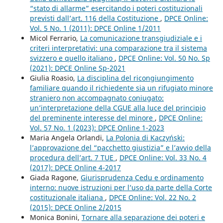
“stato di allarme” esercitando i poteri costituzionali
previsti dall’art. 116 della Costituzione
,
DPCE Online:
Vol. 5 No. 1 (2011): DPCE Online 1/2011
Micol Ferrario,
La comunicazione transgiudiziale e i
criteri interpretativi: una comparazione tra il sistema
svizzero e quello italiano
,
DPCE Online: Vol. 50 No. Sp
(2021): DPCE Online Sp-2021
Giulia Roasio,
La disciplina del ricongiungimento
familiare quando il richiedente sia un rifugiato minore
straniero non accompagnato coniugato:
un’interpretazione della CGUE alla luce del principio
del preminente interesse del minore
,
DPCE Online:
Vol. 57 No. 1 (2023): DPCE Online 1-2023
Maria Angela Orlandi,
La Polonia di Kaczyński:
l’approvazione del “pacchetto giustizia” e l’avvio della
procedura dell’art. 7 TUE
,
DPCE Online: Vol. 33 No. 4
(2017): DPCE Online 4-2017
Giada Ragone,
Giurisprudenza Cedu e ordinamento
interno: nuove istruzioni per l’uso da parte della Corte
costituzionale italiana
,
DPCE Online: Vol. 22 No. 2
(2015): DPCE Online 2/2015
Monica Bonini,
Tornare alla separazione dei poteri e