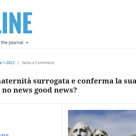
 the Journal
ne 1-2023
/
Note e Commenti
aternità surrogata e conferma la su
: no news good news?
1859