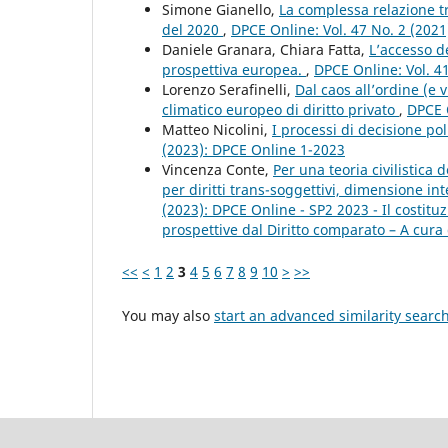
Simone Gianello,
La complessa relazione tr
del 2020
,
DPCE Online: Vol. 47 No. 2 (202
Daniele Granara, Chiara Fatta,
L’accesso d
prospettiva europea.
,
DPCE Online: Vol. 4
Lorenzo Serafinelli,
Dal caos all’ordine (e 
climatico europeo di diritto privato
,
DPCE O
Matteo Nicolini,
I processi di decisione p
(2023): DPCE Online 1-2023
Vincenza Conte,
Per una teoria civilistica
per diritti trans-soggettivi, dimensione in
(2023): DPCE Online - SP2 2023 - Il costi
prospettive dal Diritto comparato – A cura 
<<
<
1
2
3
4
5
6
7
8
9
10
>
>>
You may also
start an advanced similarity searc