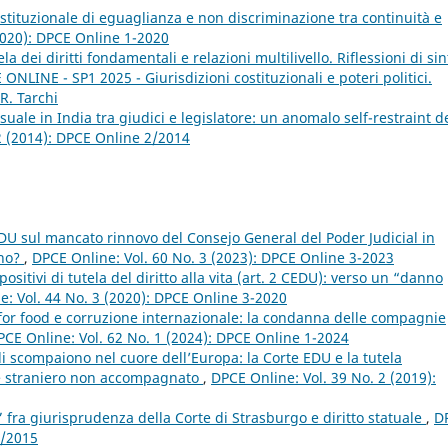
ostituzionale di eguaglianza e non discriminazione tra continuità e
2020): DPCE Online 1-2020
ela dei diritti fondamentali e relazioni multilivello. Riflessioni di sin
ONLINE - SP1 2025 - Giurisdizioni costituzionali e poteri politici.
R. Tarchi
uale in India tra giudici e legislatore: un anomalo self-restraint d
2 (2014): DPCE Online 2/2014
DU sul mancato rinnovo del Consejo General del Poder Judicial in
ino?
,
DPCE Online: Vol. 60 No. 3 (2023): DPCE Online 3-2023
ositivi di tutela del diritto alla vita (art. 2 CEDU): verso un “danno
e: Vol. 44 No. 3 (2020): DPCE Online 3-2020
or food e corruzione internazionale: la condanna delle compagnie
PCE Online: Vol. 62 No. 1 (2024): DPCE Online 1-2024
bili scompaiono nel cuore dell’Europa: la Corte EDU e la tutela
ore straniero non accompagnato
,
DPCE Online: Vol. 39 No. 2 (2019):
 fra giurisprudenza della Corte di Strasburgo e diritto statuale
,
D
2/2015