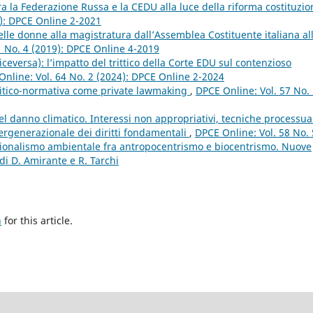
a la Federazione Russa e la CEDU alla luce della riforma costituzio
1): DPCE Online 2-2021
elle donne alla magistratura dall’Assemblea Costituente italiana al
1 No. 4 (2019): DPCE Online 4-2019
viceversa): l’impatto del trittico della Corte EDU sul contenzioso
nline: Vol. 64 No. 2 (2024): DPCE Online 2-2024
olitico-normativa come private lawmaking
,
DPCE Online: Vol. 57 No.
 del danno climatico. Interessi non appropriativi, tecniche processua
tergenerazionale dei diritti fondamentali
,
DPCE Online: Vol. 58 No.
tuzionalismo ambientale fra antropocentrismo e biocentrismo. Nuove
di D. Amirante e R. Tarchi
h
for this article.