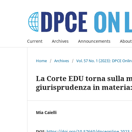
Current
Archives
Announcements
About
Home
/
Archives
/
Vol. 57 No. 1 (2023): DPCE Onli
La Corte EDU torna sulla m
giurisprudenza in materia
Mia Caielli
DOI:
https://doi.org/10.57660/dpceonline.2023.