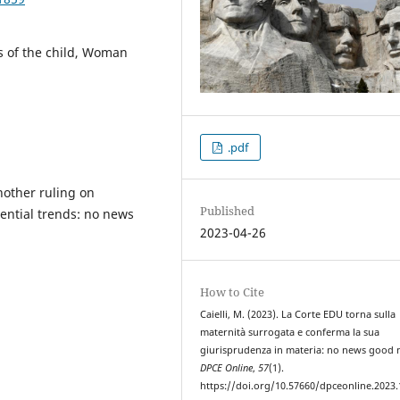
ts of the child, Woman
.pdf
other ruling on
Published
dential trends: no news
2023-04-26
How to Cite
Caielli, M. (2023). La Corte EDU torna sulla
maternità surrogata e conferma la sua
giurisprudenza in materia: no news good 
DPCE Online
,
57
(1).
https://doi.org/10.57660/dpceonline.2023