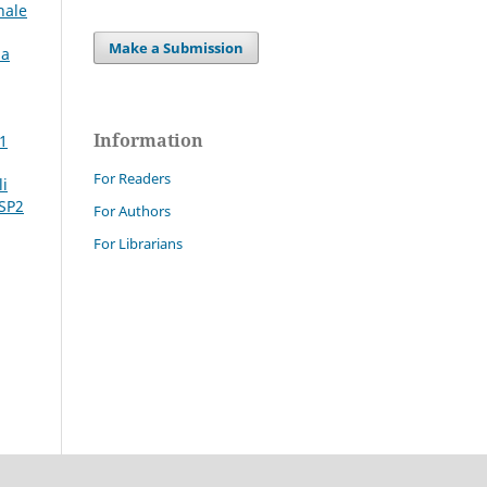
nale
Make a Submission
la
Information
 1
For Readers
li
 SP2
For Authors
For Librarians