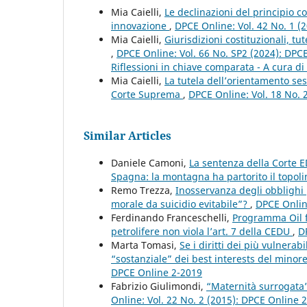
Mia Caielli,
Le declinazioni del principio c
innovazione
,
DPCE Online: Vol. 42 No. 1 (
Mia Caielli,
Giurisdizioni costituzionali, tut
,
DPCE Online: Vol. 66 No. SP2 (2024): DPCE 
Riflessioni in chiave comparata - A cura di 
Mia Caielli,
La tutela dell’orientamento sess
Corte Suprema
,
DPCE Online: Vol. 18 No. 
Similar Articles
Daniele Camoni,
La sentenza della Corte E
Spagna: la montagna ha partorito il topol
Remo Trezza,
Inosservanza degli obblighi p
morale da suicidio evitabile”?
,
DPCE Onlin
Ferdinando Franceschelli,
Programma Oil f
petrolifere non viola l’art. 7 della CEDU
,
D
Marta Tomasi,
Se i diritti dei più vulnera
“sostanziale” dei best interests del min
DPCE Online 2-2019
Fabrizio Giulimondi,
“Maternità surrogata”
Online: Vol. 22 No. 2 (2015): DPCE Online 