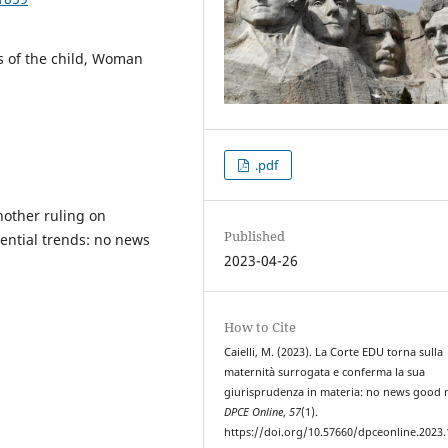
ts of the child, Woman
.pdf
other ruling on
Published
dential trends: no news
2023-04-26
How to Cite
Caielli, M. (2023). La Corte EDU torna sulla
maternità surrogata e conferma la sua
giurisprudenza in materia: no news good 
DPCE Online
,
57
(1).
https://doi.org/10.57660/dpceonline.2023