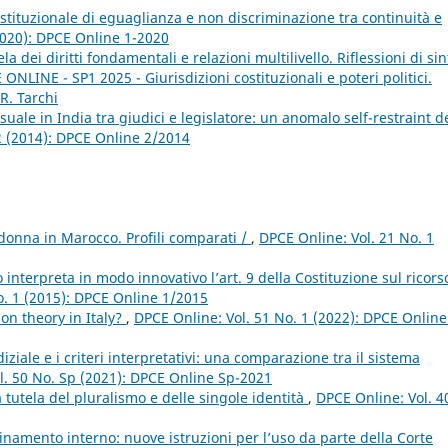
ostituzionale di eguaglianza e non discriminazione tra continuità e
2020): DPCE Online 1-2020
ela dei diritti fondamentali e relazioni multilivello. Riflessioni di sin
ONLINE - SP1 2025 - Giurisdizioni costituzionali e poteri politici.
R. Tarchi
uale in India tra giudici e legislatore: un anomalo self-restraint d
2 (2014): DPCE Online 2/2014
a donna in Marocco. Profili comparati /
,
DPCE Online: Vol. 21 No. 1
interpreta in modo innovativo l’art. 9 della Costituzione sul ricors
o. 1 (2015): DPCE Online 1/2015
ion theory in Italy?
,
DPCE Online: Vol. 51 No. 1 (2022): DPCE Online
iale e i criteri interpretativi: una comparazione tra il sistema
l. 50 No. Sp (2021): DPCE Online Sp-2021
ra tutela del pluralismo e delle singole identità
,
DPCE Online: Vol. 4
namento interno: nuove istruzioni per l’uso da parte della Corte