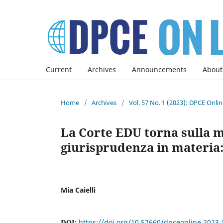
Current
Archives
Announcements
About
Home
/
Archives
/
Vol. 57 No. 1 (2023): DPCE Onli
La Corte EDU torna sulla m
giurisprudenza in materia
Mia Caielli
DOI:
https://doi.org/10.57660/dpceonline.2023.