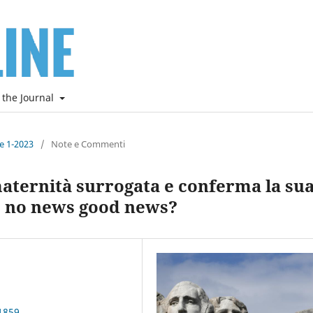
 the Journal
ne 1-2023
/
Note e Commenti
aternità surrogata e conferma la su
: no news good news?
1859