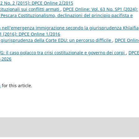
22 No. 2 (2015): DPCE Online 2/2015
tuzionali sui conflitti armati
,
DPCE Online: Vol. 63 No. SP1 (2024):
scara Costituzionalismo, declinazioni del principio pacifista e
za nell’emergenza immigrazione secondo la giurisprudenza Khlaifia
 1 (2016): DPCE Online 1/2016
 giurisprudenza della Corte EDU: un percorso difficile
,
DPCE Onlin
: il caso polacco tra crisi costituzionale e governo dei corpi
,
DPC
2-2026
h
for this article.