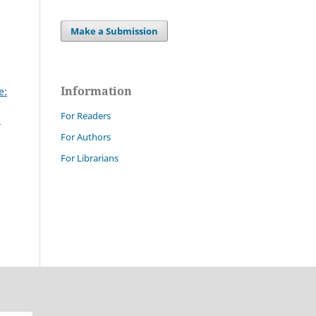
Make a Submission
Information
e:
For Readers
E
For Authors
For Librarians