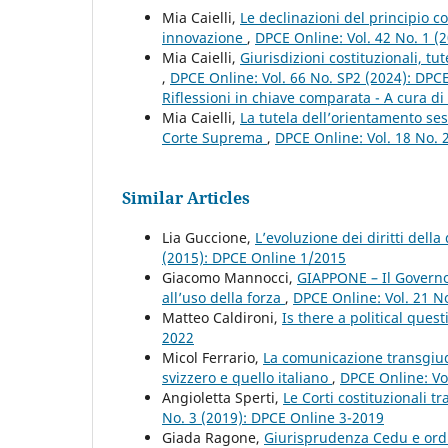
Mia Caielli,
Le declinazioni del principio c
innovazione
,
DPCE Online: Vol. 42 No. 1 (
Mia Caielli,
Giurisdizioni costituzionali, tut
,
DPCE Online: Vol. 66 No. SP2 (2024): DPCE 
Riflessioni in chiave comparata - A cura di 
Mia Caielli,
La tutela dell’orientamento sess
Corte Suprema
,
DPCE Online: Vol. 18 No. 
Similar Articles
Lia Guccione,
L’evoluzione dei diritti dell
(2015): DPCE Online 1/2015
Giacomo Mannocci,
GIAPPONE – Il Governo 
all’uso della forza
,
DPCE Online: Vol. 21 N
Matteo Caldironi,
Is there a political quest
2022
Micol Ferrario,
La comunicazione transgiudiz
svizzero e quello italiano
,
DPCE Online: Vo
Angioletta Sperti,
Le Corti costituzionali t
No. 3 (2019): DPCE Online 3-2019
Giada Ragone,
Giurisprudenza Cedu e ordi