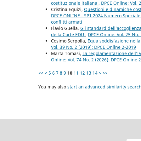
costituzionale italiana
,
DPCE Online: Vol. 
Cristina Equizi,
Questioni e dinamiche costi
DPCE ONLINE - SP1 2024 Numero Speciale Pe
conflitti armati
Flavio Guella,
Gli standard dell’accoglien
della Corte EDU
,
DPCE Online: Vol. 25 No.
Cosimo Serpolla,
Equa soddisfazione nella
Vol. 39 No. 2 (2019): DPCE Online 2-2019
Marta Tomasi,
La regolamentazione dell’IVG
Online: Vol. 74 No. 2 (2026): DPCE Online 
<<
<
5
6
7
8
9
10
11
12
13
14
>
>>
You may also
start an advanced similarity searc