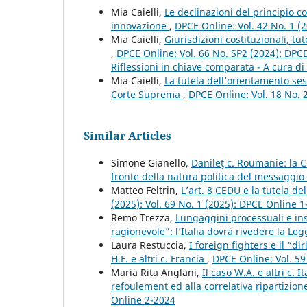
Mia Caielli,
Le declinazioni del principio c
innovazione
,
DPCE Online: Vol. 42 No. 1 (
Mia Caielli,
Giurisdizioni costituzionali, tut
,
DPCE Online: Vol. 66 No. SP2 (2024): DPCE 
Riflessioni in chiave comparata - A cura di 
Mia Caielli,
La tutela dell’orientamento sess
Corte Suprema
,
DPCE Online: Vol. 18 No. 
Similar Articles
Simone Gianello,
Danileţ c. Roumanie: la C
fronte della natura politica del messaggio
Matteo Feltrin,
L’art. 8 CEDU e la tutela d
(2025): Vol. 69 No. 1 (2025): DPCE Online 
Remo Trezza,
Lungaggini processuali e in
ragionevole”: l’Italia dovrà rivedere la Le
Laura Restuccia,
I foreign fighters e il “di
H.F. e altri c. Francia
,
DPCE Online: Vol. 59
Maria Rita Anglani,
Il caso W.A. e altri c. 
refoulement ed alla correlativa ripartizio
Online 2-2024