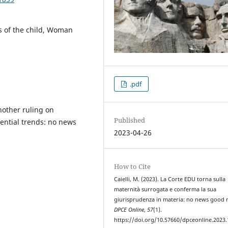
ts of the child, Woman
.pdf
other ruling on
Published
dential trends: no news
2023-04-26
How to Cite
Caielli, M. (2023). La Corte EDU torna sulla
maternità surrogata e conferma la sua
giurisprudenza in materia: no news good 
DPCE Online
,
57
(1).
https://doi.org/10.57660/dpceonline.2023