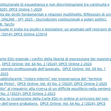
ostituzionale di eguaglianza e non discriminazione tra continuità e
2020): DPCE Online 1-2020
ela dei diritti fondamentali e relazioni multilivello. Riflessioni di sin
ONLINE - SP1 2025 - Giurisdizioni costituzionali e poteri politici.
R. Tarchi
uale in India tra giudici e legislatore: un anomalo self-restraint d
2 (2014): DPCE Online 2/2014
orte EDU estende i confini della libertà di espressione dei magistra
,
DPCE Online: Vol. 64 No. 2 (2024): DPCE Online 2-2024
el segreto professionale dell’avvocato
,
DPCE Online: Vol. 69 No. 1
1-2025
soddisfacente “ristoro interno” per inosservanza del “termine
gge Pinto?
,
DPCE Online: Vol. 43 No. 2 (2020): DPCE Online 2-2020
ritto” al rimpatrio: alla ricerca di un difficile equilibrio nella senten
 No. 2 (2023): DPCE Online 2-2023
Italia: la ricognizione della Corte EDU in ordine al principio del non-
ne dell’onere probatorio
,
DPCE Online: Vol. 64 No. 2 (2024): DPCE