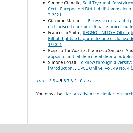
Simone Gianello,
Se il Trybunał Konstytucy
Corte Europea dei Diritti dell’Uomo: alcun
3-2021
Giacomo Mannocci,
Eccessiva durata dei pr
e chiarisce la nozione di parte processual
Francesco Saitto,
REGNO UNITO ‒ Oltre gli i
Bill of Rights e la giurisdizione esclusiv
1/2011
Rosario Tur Ausina, Francisco Sanjuán An
appositi limiti al deficit e al debito pubbli
Simone Lonati,
To know through diversity: 
introduction.
,
DPCE Online: Vol. 49 No. 4 
<<
<
1
2
3
4
5
6
7
8
9
10
>
>>
You may also
start an advanced similarity searc