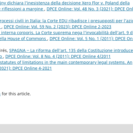
jny dichiara l’inesistenza della decisione Xero Flor v. Poland della
e riflessioni a margine
,
DPCE Online: Vol. 48 No. 3 (2021): DPCE On
ocessi civili in Italia: la Corte EDU ribadisce i presupposti per l’az
e
,
DPCE Online: Vol. 59 No. 2 (2023): DPCE Online 2-2023
nterna corporis. La Corte suprema nega l’invocabilità dell’art. 9 d
a della House of Commons
,
DPCE Online: Vol. 5 No. 1 (2011): DPCE On
drés,
SPAGNA ‒ La riforma dell’art. 135 della Costituzione introduce
co
,
DPCE Online: Vol. 8 No. 4 (2011): DPCE Online 4/2011
statutes of limitations in the main contemporary legal systems. An
(2021): DPCE Online 4-2021
h
for this article.