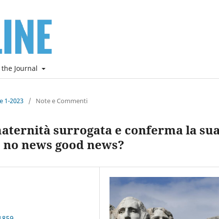
 the Journal
ne 1-2023
/
Note e Commenti
aternità surrogata e conferma la su
: no news good news?
1859