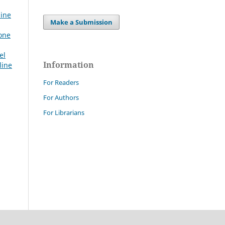
line
Make a Submission
ione
el
Information
line
For Readers
For Authors
For Librarians