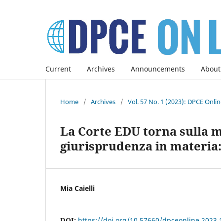
Current
Archives
Announcements
About
Home
/
Archives
/
Vol. 57 No. 1 (2023): DPCE Onli
La Corte EDU torna sulla m
giurisprudenza in materia
Mia Caielli
DOI:
https://doi.org/10.57660/dpceonline.2023.