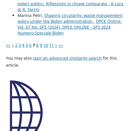
poteri politici. Riflessioni in chiave comparata - A cura
di R. Tarchi
Marina Petri,
Shaping circularity: waste management
policy under the Biden administration
,
DPCE Online:
Vol. 67 No. SP3 (2024): DPCE ONLINE - SP3 2024
Numero Speciale Biden
<<
<
2
3
4
5
6
7
8
9
10
11
>
>>
You may also
start an advanced similarity search
for this
article.