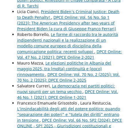
poteri politici. Riflessioni in chiave comparata - A cura
di R. Tarchi
Licia Cianci,
President Biden’s Criminal Justice: Death
to Death Penalty!
,
DPCE Online: Vol. 56 No. Sp 1
(2023): The American Presidency after two years of
President Biden (a cura di Giuseppe Franco Ferrari)
Roberto Borrello,
Le forme di raccordo tra le autorità
indipendenti nazionali e la realizzazione di un
modello comune europeo di disciplina della
comunicazione politica: recenti sviluppi
,
DPCE Online:
Vol. 47 No. 2 (2021): DPCE Online 2-2021
Mauro Mazza,
Le elezioni politiche in Albania del
maggio 2025, tra (molta) continuità e (poco)
rinnovamento
,
DPCE Online: Vol. 70 No. 2 (2025): Vol.
70 No. 2 (2025): DPCE Online 2-2025
Salvatore Curreri,
La democrazia nei partiti politici:
nuovi spunti per un tema vecchio
,
DPCE Online: Vol.
46 No. 1 (2021): DPCE Online 1-2021
Francesco Emanuele Grisostolo , Laura Restuccia,
L’insindacabilità degli atti del potere politico: quando
“separazione dei poteri” e “tutela dei diritti” entrano
in tensione
,
DPCE Online: Vol. 66 No. SP2 (2024): DPCE
ONLINE - SP1 2025 - Giurisdizioni costituzionali e