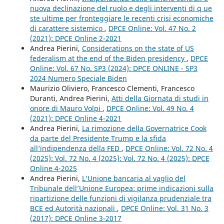
nuova declinazione del ruolo e degli interventi di q ue
ste ultime per fronteggiare le recenti crisi economiche
di carattere sistemico
,
DPCE Online: Vol. 47 No. 2
(2021): DPCE Online 2-2021
Andrea Pierini,
Considerations on the state of US
federalism at the end of the Biden presidency
,
DPCE
Online: Vol. 67 No. SP3 (2024): DPCE ONLINE - SP3
2024 Numero Speciale Biden
Maurizio Oliviero, Francesco Clementi, Francesco
Duranti, Andrea Pierini,
Atti della Giornata di studi in
onore di Mauro Volpi
,
DPCE Online: Vol. 49 No. 4
(2021): DPCE Online 4-2021
Andrea Pierini,
La rimozione della Governatrice Cook
da parte del Presidente Trump e la sfida
all’indipendenza della FED
,
DPCE Online: Vol. 72 No. 4
(2025): Vol. 72 No. 4 (2025): Vol. 72 No. 4 (2025): DPCE
Online 4-2025
Andrea Pierini,
L’Unione bancaria al vaglio del
Tribunale dell’Unione Europea: prime indicazioni sulla
ripartizione delle funzioni di vigilanza prudenziale tra
BCE ed Autorità nazionali
,
DPCE Online: Vol. 31 No. 3
(2017): DPCE Online 3-2017