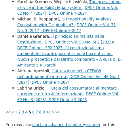
Karolina Kremens, Wojciech Jasiński,
The prosecution
service in the Polish legal system
,
DPCE Online: Vol.
62 No. 1 (2024): DPCE Online 1-2024
Michael B. Rappaport,
Is Proportionality Analysis
Consistent with Originalism?
,
DPCE Online: Vol. 31
No. 3 (2017): DPCE Online 3-2017
Daniele Granara,
Il principio animalista nella
Costituzione
,
DPCE Online: Vol. 58 No. SP2 (2023):
DPCE Online - SP2 2023 - Il costituzionalismo
ambientale fra antropocentrismo e biocentrismo.
Nuove prospettive dal Diritto comparato – A cura di D.
Amirante e R. Tarchi
Adriana Apostoli,
L’attuazione della CEDAW
nell’ordinamento interno
,
DPCE Online: Vol. 46 No. 1
(2021): DPCE Online 1-2021
Sabrina Brizioli,
Tutela del consumatore alimentare
europeo e diritto all’informazione
,
DPCE Online: Vol.
60 No. 3 (2023): DPCE Online 3-2023
<<
<
1
2
3
4
5
6
7
8
9
10
>
>>
You may also
start an advanced similarity search
for this