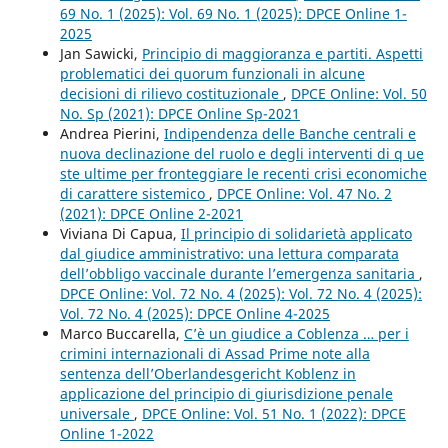
69 No. 1 (2025): Vol. 69 No. 1 (2025): DPCE Online 1-
2025
Jan Sawicki,
Principio di maggioranza e partiti. Aspetti
problematici dei quorum funzionali in alcune
decisioni di rilievo costituzionale
,
DPCE Online: Vol. 50
No. Sp (2021): DPCE Online Sp-2021
Andrea Pierini,
Indipendenza delle Banche centrali e
nuova declinazione del ruolo e degli interventi di q ue
ste ultime per fronteggiare le recenti crisi economiche
di carattere sistemico
,
DPCE Online: Vol. 47 No. 2
(2021): DPCE Online 2-2021
Viviana Di Capua,
Il principio di solidarietà applicato
dal giudice amministrativo: una lettura comparata
dell’obbligo vaccinale durante l’emergenza sanitaria
,
DPCE Online: Vol. 72 No. 4 (2025): Vol. 72 No. 4 (2025):
Vol. 72 No. 4 (2025): DPCE Online 4-2025
Marco Buccarella,
C’è un giudice a Coblenza … per i
crimini internazionali di Assad Prime note alla
sentenza dell’Oberlandesgericht Koblenz in
applicazione del principio di giurisdizione penale
universale
,
DPCE Online: Vol. 51 No. 1 (2022): DPCE
Online 1-2022