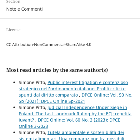
Section
Note e Commenti
License
CC Attribution-NonCommercial-ShareAlike 4.0
Most read articles by the same author(s)
Simone Pitto,
Public interest litigation e contenzioso
strategico nell'ordinamento italiano. Profili critici e
spunti dal diritto comparato
,
DPCE Online: Vol. 50 No.
Sp (2021): DPCE Online Sp-2021
Simone Pitto,
Judicial Independence Under Siege in
Poland. The Last Landmark Ruling by the ECJ: repetita
iuvant?
,
DPCE Online: Vol. 60 No. 3 (2023): DPCE
Online 3-2023
Simone Pitto,
Tutela ambientale e sostenibilità dei
sistemi alimentari. Una comparazione tra possibili