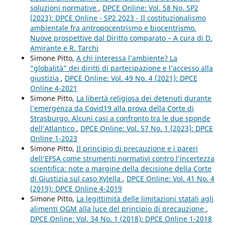
soluzioni normative
,
DPCE Online: Vol. 58 No. SP2
(2023): DPCE Online - SP2 2023 - Il costituzionalismo
ambientale fra antropocentrismo e biocentrismo.
Nuove prospettive dal Diritto comparato – A cura di D.
Amirante e R. Tarchi
Simone Pitto,
A chi interessa l’ambiente? La
“globalità” dei diritti di partecipazione e l’accesso alla
giustizia
,
DPCE Online: Vol. 49 No. 4 (2021): DPCE
Online 4-2021
Simone Pitto,
La libertà religiosa dei detenuti durante
l’emergenza da Covid19 alla prova della Corte di
Strasburgo. Alcuni casi a confronto tra le due sponde
dell’Atlantico
,
DPCE Online: Vol. 57 No. 1 (2023): DPCE
Online 1-2023
Simone Pitto,
Il principio di precauzione e i pareri
dell’EFSA come strumenti normativi contro l’incertezza
scientifica: note a margine della decisione della Corte
di Giustizia sul caso Xylella
,
DPCE Online: Vol. 41 No. 4
(2019): DPCE Online 4-2019
Simone Pitto,
La legittimità delle limitazioni statali agli
alimenti OGM alla luce del principio di precauzione
,
DPCE Online: Vol. 34 No. 1 (2018): DPCE Online 1-2018