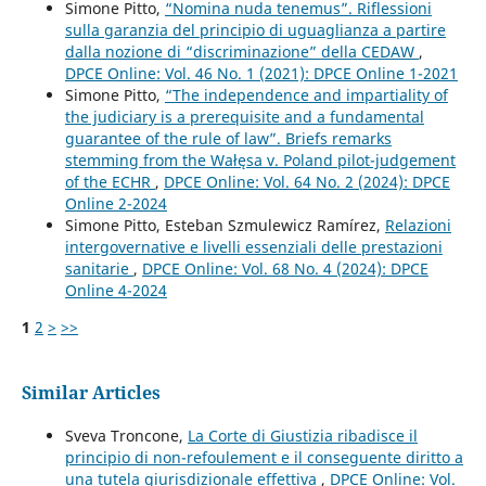
Simone Pitto,
“Nomina nuda tenemus”. Riflessioni
sulla garanzia del principio di uguaglianza a partire
dalla nozione di “discriminazione” della CEDAW
,
DPCE Online: Vol. 46 No. 1 (2021): DPCE Online 1-2021
Simone Pitto,
“The independence and impartiality of
the judiciary is a prerequisite and a fundamental
guarantee of the rule of law”. Briefs remarks
stemming from the Wałęsa v. Poland pilot-judgement
of the ECHR
,
DPCE Online: Vol. 64 No. 2 (2024): DPCE
Online 2-2024
Simone Pitto, Esteban Szmulewicz Ramírez,
Relazioni
intergovernative e livelli essenziali delle prestazioni
sanitarie
,
DPCE Online: Vol. 68 No. 4 (2024): DPCE
Online 4-2024
1
2
>
>>
Similar Articles
Sveva Troncone,
La Corte di Giustizia ribadisce il
principio di non-refoulement e il conseguente diritto a
una tutela giurisdizionale effettiva
,
DPCE Online: Vol.