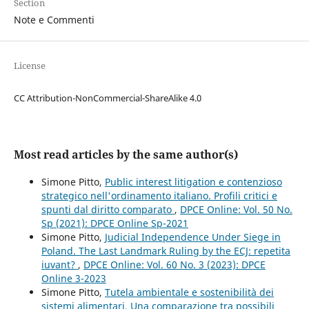
Section
Note e Commenti
License
CC Attribution-NonCommercial-ShareAlike 4.0
Most read articles by the same author(s)
Simone Pitto,
Public interest litigation e contenzioso
strategico nell'ordinamento italiano. Profili critici e
spunti dal diritto comparato
,
DPCE Online: Vol. 50 No.
Sp (2021): DPCE Online Sp-2021
Simone Pitto,
Judicial Independence Under Siege in
Poland. The Last Landmark Ruling by the ECJ: repetita
iuvant?
,
DPCE Online: Vol. 60 No. 3 (2023): DPCE
Online 3-2023
Simone Pitto,
Tutela ambientale e sostenibilità dei
sistemi alimentari. Una comparazione tra possibili