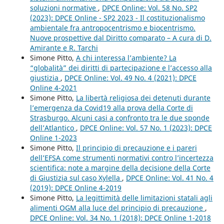
soluzioni normative
,
DPCE Online: Vol. 58 No. SP2
(2023): DPCE Online - SP2 2023 - Il costituzionalismo
ambientale fra antropocentrismo e biocentrismo.
Nuove prospettive dal Diritto comparato – A cura di D.
Amirante e R. Tarchi
Simone Pitto,
A chi interessa l’ambiente? La
“globalità” dei diritti di partecipazione e l’accesso alla
giustizia
,
DPCE Online: Vol. 49 No. 4 (2021): DPCE
Online 4-2021
Simone Pitto,
La libertà religiosa dei detenuti durante
l’emergenza da Covid19 alla prova della Corte di
Strasburgo. Alcuni casi a confronto tra le due sponde
dell’Atlantico
,
DPCE Online: Vol. 57 No. 1 (2023): DPCE
Online 1-2023
Simone Pitto,
Il principio di precauzione e i pareri
dell’EFSA come strumenti normativi contro l’incertezza
scientifica: note a margine della decisione della Corte
di Giustizia sul caso Xylella
,
DPCE Online: Vol. 41 No. 4
(2019): DPCE Online 4-2019
Simone Pitto,
La legittimità delle limitazioni statali agli
alimenti OGM alla luce del principio di precauzione
,
DPCE Online: Vol. 34 No. 1 (2018): DPCE Online 1-2018