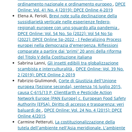
ordinamento nazionale e ordinamento europeo
,
DPCE
Online: Vol. 41 No. 4 (2019): DPCE Online 4-2019
Elena A. Ferioli,
Brevi note sulla declinazione della
sussidiarietà verticale nelle esperienze federo-
regionali europee con uno sguardo alla pandemia
,
DPCE Online: Vol. 54 No. Sp (2022): Vol 54 No Sp
(2022): DPCE Online Sp-2022 - I Federalizing Process
europei nella democrazia d’emergenza. Riflessioni
comparate a partire dai ‘primi’ 20 anni della riforma
del Titolo V della Costituzione italiana
Sabrina Lanni,
Gli insetti edibili tra globalizzazione
scambista e interculturalità
,
DPCE Online: Vol. 39 No.
2 (2019): DPCE Online 2-2019
Fabrizio Giulimondi,
Corte di Giustizia dell’Unione
europea (Sezione seconda), sentenza 16 luglio 2015,
causa C-615/13 P, ClientEarth e Pesticide Action
Network Europe (PAN Europe) c. European Food Safety
Authority (EFSA). Diritto di accesso e trasparenza: veri
baluardi de
,
DPCE Online: Vol. 24 No. 4 (2015): DPCE
Online 4/2015
Carmine Petteruti,
La costituzionalizzazione della
tutela dell’ambiente nell’Asia meridionale. L’ambiente