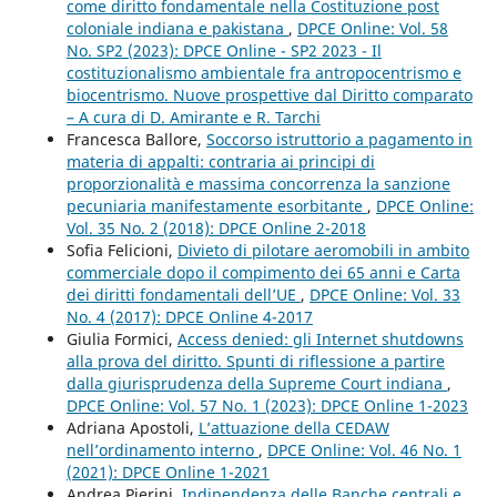
come diritto fondamentale nella Costituzione post
coloniale indiana e pakistana
,
DPCE Online: Vol. 58
No. SP2 (2023): DPCE Online - SP2 2023 - Il
costituzionalismo ambientale fra antropocentrismo e
biocentrismo. Nuove prospettive dal Diritto comparato
– A cura di D. Amirante e R. Tarchi
Francesca Ballore,
Soccorso istruttorio a pagamento in
materia di appalti: contraria ai principi di
proporzionalità e massima concorrenza la sanzione
pecuniaria manifestamente esorbitante
,
DPCE Online:
Vol. 35 No. 2 (2018): DPCE Online 2-2018
Sofia Felicioni,
Divieto di pilotare aeromobili in ambito
commerciale dopo il compimento dei 65 anni e Carta
dei diritti fondamentali dell’UE
,
DPCE Online: Vol. 33
No. 4 (2017): DPCE Online 4-2017
Giulia Formici,
Access denied: gli Internet shutdowns
alla prova del diritto. Spunti di riflessione a partire
dalla giurisprudenza della Supreme Court indiana
,
DPCE Online: Vol. 57 No. 1 (2023): DPCE Online 1-2023
Adriana Apostoli,
L’attuazione della CEDAW
nell’ordinamento interno
,
DPCE Online: Vol. 46 No. 1
(2021): DPCE Online 1-2021
Andrea Pierini,
Indipendenza delle Banche centrali e