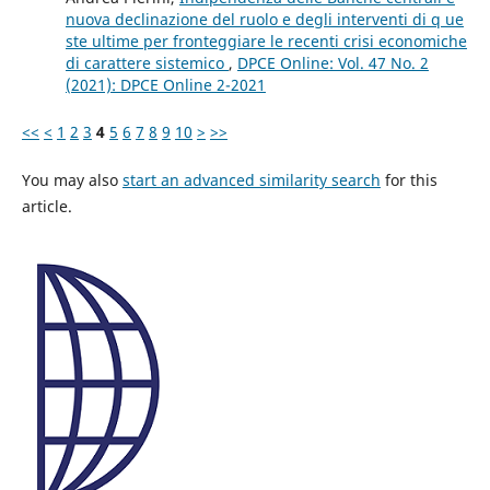
nuova declinazione del ruolo e degli interventi di q ue
ste ultime per fronteggiare le recenti crisi economiche
di carattere sistemico
,
DPCE Online: Vol. 47 No. 2
(2021): DPCE Online 2-2021
<<
<
1
2
3
4
5
6
7
8
9
10
>
>>
You may also
start an advanced similarity search
for this
article.