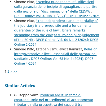
Simone Pitto,
“Nomina nuda tenemus”. Riflessioni
sulla garanzia del principio di uguaglianza a partire
dalla nozione di “discriminazione” della CEDAW
,
DPCE Online: Vol. 46 No. 1 (2021): DPCE Online 1-2021
Simone Pitto,
“The independence and impartiality of
the judiciary is a prerequisite and a fundamental
guarantee of the rule of law”. Briefs remarks
stemming from the Wałęsa v. Poland pilot-judgement
of the ECHR
,
DPCE Online: Vol. 64 No. 2 (2024): DPCE
Online 2-2024
Simone Pitto, Esteban Szmulewicz Ramírez,
Relazioni
intergovernative e livelli essenziali delle prestazioni
sanitarie
,
DPCE Online: Vol. 68 No. 4 (2024): DPCE
Online 4-2024
1
2
>
>>
Similar Articles
Giuseppe Vanz,
Problemi aperti in tema di
contraddittorio nei procedimenti di accertamento
tributario nella prospettiva dei rapporti tra