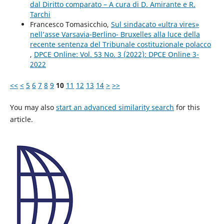
dal Diritto comparato – A cura di D. Amirante e R.
Tarchi
Francesco Tomasicchio,
Sul sindacato «ultra vires»
nell’asse Varsavia-Berlino- Bruxelles alla luce della
recente sentenza del Tribunale costituzionale polacco
,
DPCE Online: Vol. 53 No. 3 (2022): DPCE Online 3-
2022
<<
<
5
6
7
8
9
10
11
12
13
14
>
>>
You may also
start an advanced similarity search
for this
article.