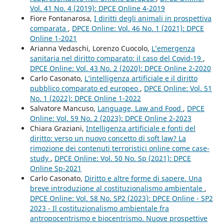
Vol. 41 No. 4 (2019): DPCE Online 4-2019
Fiore Fontanarosa,
I diritti degli animali in prospettiva
comparata
,
DPCE Online: Vol. 46 No. 1 (2021): DPCE
Online 1-2021
Arianna Vedaschi, Lorenzo Cuocolo,
L’emergenza
sanitaria nel diritto comparato: il caso del Covid-19
,
DPCE Online: Vol. 43 No. 2 (2020): DPCE Online 2-2020
Carlo Casonato,
L’intelligenza artificiale e il diritto
pubblico comparato ed europeo
,
DPCE Online: Vol. 51
No. 1 (2022): DPCE Online 1-2022
Salvatore Mancuso,
Language, Law and Food
,
DPCE
Online: Vol. 59 No. 2 (2023): DPCE Online 2-2023
Chiara Graziani,
Intelligenza artificiale e fonti del
diritto: verso un nuovo concetto di soft law? La
rimozione dei contenuti terroristici online come case-
study
,
DPCE Online: Vol. 50 No. Sp (2021): DPCE
Online Sp-2021
Carlo Casonato,
Diritto e altre forme di sapere. Una
breve introduzione al costituzionalismo ambientale
,
DPCE Online: Vol. 58 No. SP2 (2023): DPCE Online - SP2
2023 - Il costituzionalismo ambientale fra
antropocentrismo e biocentrismo. Nuove prospettive