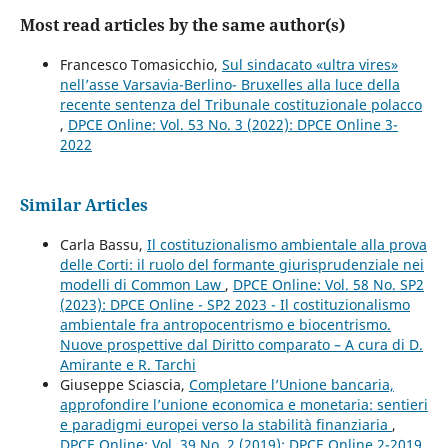
Most read articles by the same author(s)
Francesco Tomasicchio,
Sul sindacato «ultra vires»
nell’asse Varsavia-Berlino- Bruxelles alla luce della
recente sentenza del Tribunale costituzionale polacco
,
DPCE Online: Vol. 53 No. 3 (2022): DPCE Online 3-
2022
Similar Articles
Carla Bassu,
Il costituzionalismo ambientale alla prova
delle Corti: il ruolo del formante giurisprudenziale nei
modelli di Common Law
,
DPCE Online: Vol. 58 No. SP2
(2023): DPCE Online - SP2 2023 - Il costituzionalismo
ambientale fra antropocentrismo e biocentrismo.
Nuove prospettive dal Diritto comparato – A cura di D.
Amirante e R. Tarchi
Giuseppe Sciascia,
Completare l’Unione bancaria,
approfondire l’unione economica e monetaria: sentieri
e paradigmi europei verso la stabilità finanziaria
,
DPCE Online: Vol. 39 No. 2 (2019): DPCE Online 2-2019