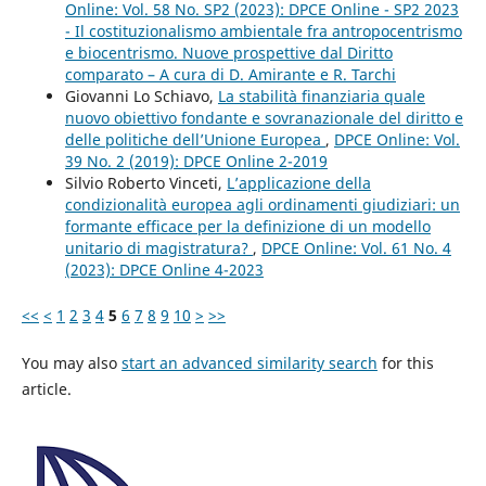
Online: Vol. 58 No. SP2 (2023): DPCE Online - SP2 2023
- Il costituzionalismo ambientale fra antropocentrismo
e biocentrismo. Nuove prospettive dal Diritto
comparato – A cura di D. Amirante e R. Tarchi
Giovanni Lo Schiavo,
La stabilità finanziaria quale
nuovo obiettivo fondante e sovranazionale del diritto e
delle politiche dell’Unione Europea
,
DPCE Online: Vol.
39 No. 2 (2019): DPCE Online 2-2019
Silvio Roberto Vinceti,
L’applicazione della
condizionalità europea agli ordinamenti giudiziari: un
formante efficace per la definizione di un modello
unitario di magistratura?
,
DPCE Online: Vol. 61 No. 4
(2023): DPCE Online 4-2023
<<
<
1
2
3
4
5
6
7
8
9
10
>
>>
You may also
start an advanced similarity search
for this
article.