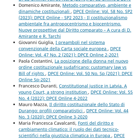
Domenico Amirante,
Metodo comparativo, ambiente e
dinamiche costituzionali
,
DPCE Online: Vol. 58 No. SP2
(2023): DPCE Online - SP2 2023 - Il costituzionalismo
ambientale fra antropocentrismo e biocentrismo.
Nuove prospettive dal Diritto comparato – A cura di D.
Amirante e R. Tarchi
Giovanni Guiglia,
I preamboli nel sistema
convenzionale della Carta sociale europea
,
DPCE
Online: Vol. 47 No. 2 (2021): DPCE Online 2-2021
Paola Costantini,
La posizione della donna nel nuovo
ordine costituzionale sudafricano: customary law vs
Bill of rights
,
DPCE Online: Vol. 50 No. Sp (2021): DPCE
Online Sp-2021
Francesco Duranti,
Constitutional justice in Latvia. A
young Court, a strong institution
,
DPCE Online: Vol. 55
No. 4 (2022): DPCE Online 4-2022
Mauro Mazza,
Il diritto costituzionale dello Stato di
Durango: profili comparatistici
,
DPCE Online: Vol. 44
No. 3 (2020): DPCE Online 3-2020
Maria Francesca Cavalcanti,
Fonti del diritto e
cambiamento climatico: il ruolo dei dati tecnico-
scientifici nella giustizia climatica in Europa
,
DPCE