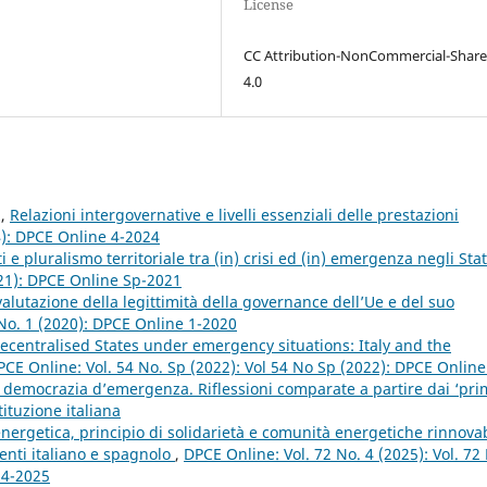
License
CC Attribution-NonCommercial-Share
4.0
z,
Relazioni intergovernative e livelli essenziali delle prestazioni
4): DPCE Online 4-2024
i e pluralismo territoriale tra (in) crisi ed (in) emergenza negli Stat
021): DPCE Online Sp-2021
valutazione della legittimità della governance dell’Ue e del suo
No. 1 (2020): DPCE Online 1-2020
centralised States under emergency situations: Italy and the
PCE Online: Vol. 54 No. Sp (2022): Vol 54 No Sp (2022): DPCE Online
a democrazia d’emergenza. Riflessioni comparate a partire dai ‘pri
tituzione italiana
ergetica, principio di solidarietà e comunità energetiche rinnovab
menti italiano e spagnolo
,
DPCE Online: Vol. 72 No. 4 (2025): Vol. 72
 4-2025