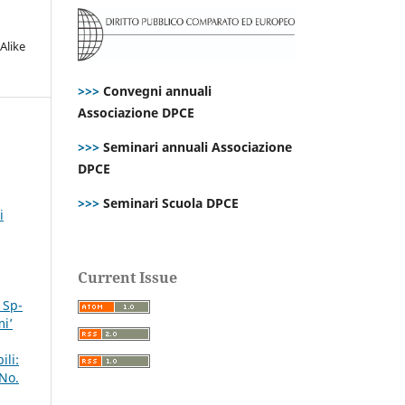
Alike
>>>
Convegni annuali
Associazione DPCE
>>>
Seminari annuali Associazione
DPCE
>>>
Seminari Scuola DPCE
i
Current Issue
 Sp-
mi’
ili:
 No.