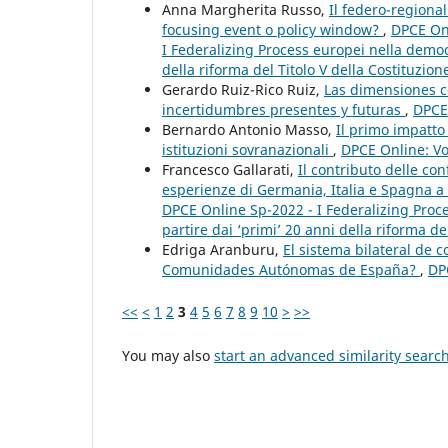
Anna Margherita Russo,
Il federo-region
focusing event o policy window?
,
DPCE Onl
I Federalizing Process europei nella democ
della riforma del Titolo V della Costituzione
Gerardo Ruiz-Rico Ruiz,
Las dimensiones co
incertidumbres presentes y futuras
,
DPCE 
Bernardo Antonio Masso,
Il primo impatto 
istituzioni sovranazionali
,
DPCE Online: Vo
Francesco Gallarati,
Il contributo delle con
esperienze di Germania, Italia e Spagna a
DPCE Online Sp-2022 - I Federalizing Proc
partire dai ‘primi’ 20 anni della riforma del
Edriga Aranburu,
El sistema bilateral de 
Comunidades Autónomas de España?
,
DP
<<
<
1
2
3
4
5
6
7
8
9
10
>
>>
You may also
start an advanced similarity searc