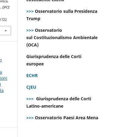
emica.
a.
DPCE
>>>
Osservatorio sulla Presidenza
Trump
.1722
>>>
Osservatorio
sul Costituzionalismo Ambientale
(OCA)
Giurisprudenza delle Corti
p
europee
la
ECHR
ioni
0
CJEU
la
>>>
Giurisprudenza delle Corti
Latino-americane
>>>
Osservatorio Paesi Area Mena