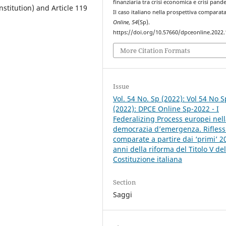
finanziaria tra crisi economica e crisi pand
nstitution) and Article 119
Il caso italiano nella prospettiva comparat
Online
,
54
(Sp).
https://doi.org/10.57660/dpceonline.2022
More Citation Formats
Issue
Vol. 54 No. Sp (2022): Vol 54 No S
(2022): DPCE Online Sp-2022 - I
Federalizing Process europei nel
democrazia d’emergenza. Rifless
comparate a partire dai ‘primi’ 2
anni della riforma del Titolo V del
Costituzione italiana
Section
Saggi