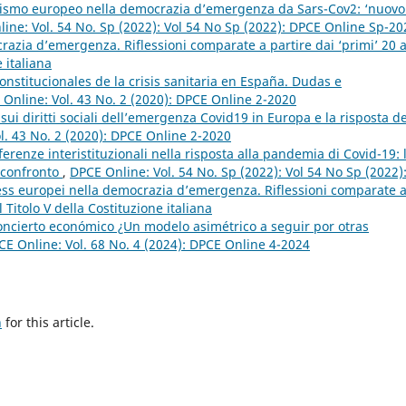
alismo europeo nella democrazia d’emergenza da Sars-Cov2: ‘nuovo
ine: Vol. 54 No. Sp (2022): Vol 54 No Sp (2022): DPCE Online Sp-20
razia d’emergenza. Riflessioni comparate a partire dai ‘primi’ 20 
 italiana
nstitucionales de la crisis sanitaria en España. Dudas e
Online: Vol. 43 No. 2 (2020): DPCE Online 2-2020
sui diritti sociali dell’emergenza Covid19 in Europa e la risposta de
l. 43 No. 2 (2020): DPCE Online 2-2020
ferenze interistituzionali nella risposta alla pandemia di Covid-19: 
 confronto
,
DPCE Online: Vol. 54 No. Sp (2022): Vol 54 No Sp (2022)
ess europei nella democrazia d’emergenza. Riflessioni comparate 
 Titolo V della Costituzione italiana
concierto económico ¿Un modelo asimétrico a seguir por otras
CE Online: Vol. 68 No. 4 (2024): DPCE Online 4-2024
h
for this article.