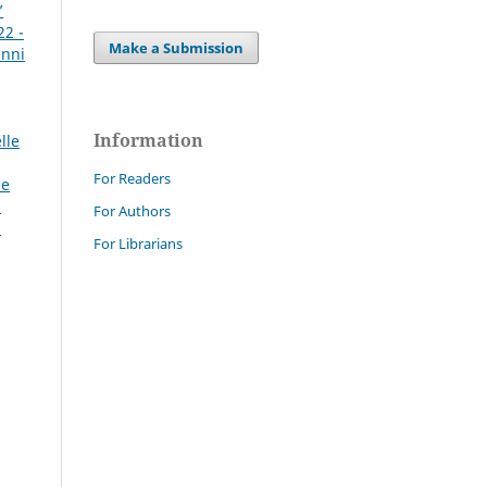
’
22 -
Make a Submission
anni
Information
lle
For Readers
le
:
For Authors
a
For Librarians