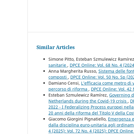
Similar Articles
Simone Pitto, Esteban Szmulewicz Ramíre
sanitarie
,
DPCE Online: Vol. 68 No. 4 (202
Anna Margherita Russo,
Sistema delle font
composti
,
DPCE Online: Vol. 50 No. Sp (2
Damiano Censi,
L’efficacia come metro di 
percorso di riforma
,
DPCE Online: Vol. 42 
Esteban Szmulewicz Ramírez,
Governing de
Netherlands during the Covid-19 crisis
,
D
2022 - I Federalizing Process europei nell
20 anni della riforma del Titolo V della Cos
Giacomo Giorgini Pignatiello,
Emergenza en
dalla disciplina euro-unitaria agli ordina
4 (2025): Vol. 72 No. 4 (2025): DPCE Online