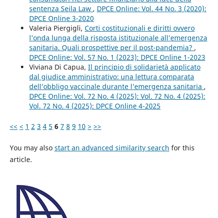
sentenza Seila Law
,
DPCE Online: Vol. 44 No. 3 (2020):
DPCE Online 3-2020
Valeria Piergigli,
Corti costituzionali e diritti ovvero
l’onda lunga della risposta istituzionale all’emergenza
sanitaria. Quali prospettive per il post-pandemia?
,
DPCE Online: Vol. 57 No. 1 (2023): DPCE Online 1-2023
Viviana Di Capua,
Il principio di solidarietà applicato
dal giudice amministrativo: una lettura comparata
dell’obbligo vaccinale durante l’emergenza sanitaria
,
DPCE Online: Vol. 72 No. 4 (2025): Vol. 72 No. 4 (2025):
Vol. 72 No. 4 (2025): DPCE Online 4-2025
<<
<
1
2
3
4
5
6
7
8
9
10
>
>>
You may also
start an advanced similarity search
for this
article.