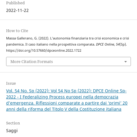
Published
2022-11-22
How to Cite
Massa Gallerano, G. (2022). L’autonomia finanziaria tra crisi economica e crisi
pandemica. Il caso italiano nella prospettiva comparata.
DPCE Online
,
54
(Sp).
https://doi.org/10.57660/dpceonline.2022.1722
More Citation Formats
Issue
Vol. 54 No. Sp (2022): Vol 54 No Sp (2022): DPCE Online Sp-
2022 - I Federalizing Process europei nella democrazia
d’emergenza. Riflessioni comparate a partire dai ‘primi’ 20
anni della riforma del Titolo V della Costituzione italiana
Section
Saggi