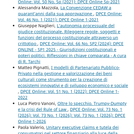
Online: Vol. 50 No. Sp (2021): DPCE Online Sp-2021
Alessandra Mazzola,
La Convenzione CEDAW a
quarant’anni dalla sua approvazione
,
DPCE Online:
Vol. 46 No. 1 (2021): DPCE Online 1-2021
Giuseppe Naglieri,
L’autonomia processuale del
giudice costituzionale. Rileggere regole, soggetti e
funzioni del processo costituzionale attraverso un
crittotipo
,
DPCE Online: Vol. 66 No. SP2 (2024): DPCE
ONLINE - SP1 2025 - Giurisdizioni costituzionali e
poteri politici. Riflessioni in chiave comparata - A cura
di R. Tarchi
Matteo Pignatti,
I modelli di Partenariato Pubblico-
Privato nella gestione e valorizzazione dei beni
culturali come strumento per la creazione di
ecosistemi innovativi e di sviluppo economico e sociale
,
DPCE Online: Vol. 51 No. 1 (2022): DPCE Online 1-
2022
Luca Pietro Vanoni,
Oltre lo specchio. Trumpy-Dumpty
e la crisi del Rule of Law
,
DPCE Online: Vol. 73 No. 1
(2026): Vol. 73 No. 1 (2026): Vol. 73 No. 1 (2026): DPCE
Online 1-2026
Paola Valerio,
Unitary executive claims e tutela dei
consumatori nel settore finanziario alla luce della