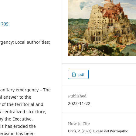
1705
gency; Local authorities;
.pdf
sanitary emergency – The
Published
al answer to the
2022-11-22
of the territorial and
y centralized structure,
y the Executive.
How to Cite
sis has eroded the
Orrù, R. (2022). Il caso del Portogallo:
 erosion has been