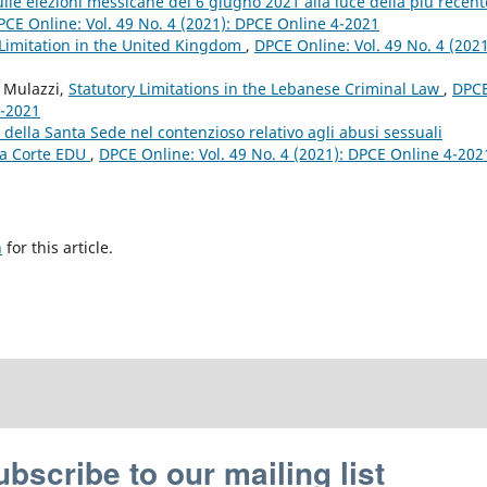
lle elezioni messicane del 6 giugno 2021 alla luce della più recent
PCE Online: Vol. 49 No. 4 (2021): DPCE Online 4-2021
 Limitation in the United Kingdom
,
DPCE Online: Vol. 49 No. 4 (2021
o Mulazzi,
Statutory Limitations in the Lebanese Criminal Law
,
DPC
4-2021
 della Santa Sede nel contenzioso relativo agli abusi sessuali
la Corte EDU
,
DPCE Online: Vol. 49 No. 4 (2021): DPCE Online 4-202
h
for this article.