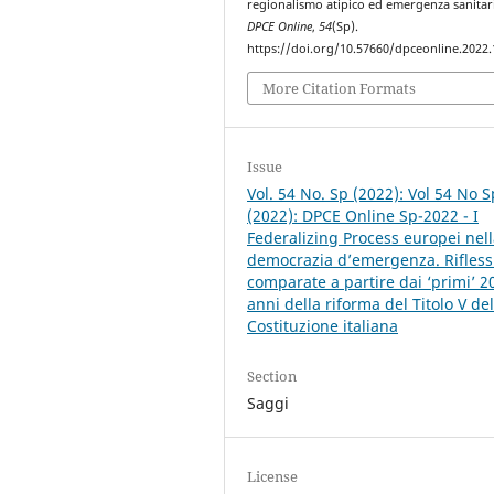
regionalismo atipico ed emergenza sanitar
DPCE Online
,
54
(Sp).
https://doi.org/10.57660/dpceonline.2022
More Citation Formats
Issue
Vol. 54 No. Sp (2022): Vol 54 No S
(2022): DPCE Online Sp-2022 - I
Federalizing Process europei nel
democrazia d’emergenza. Rifless
comparate a partire dai ‘primi’ 2
anni della riforma del Titolo V del
Costituzione italiana
Section
Saggi
License