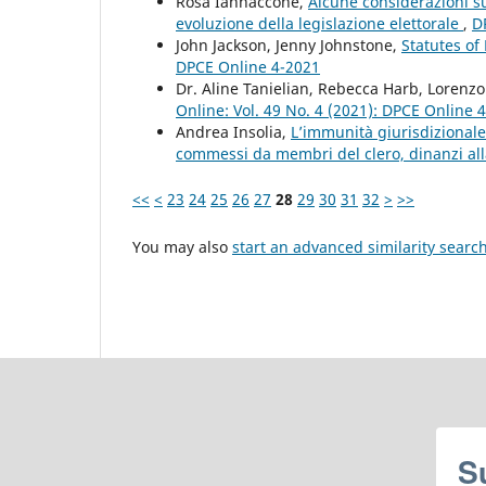
Rosa Iannaccone,
Alcune considerazioni su
evoluzione della legislazione elettorale
,
D
John Jackson, Jenny Johnstone,
Statutes of
DPCE Online 4-2021
Dr. Aline Tanielian, Rebecca Harb, Lorenz
Online: Vol. 49 No. 4 (2021): DPCE Online 
Andrea Insolia,
L’immunità giurisdizionale
commessi da membri del clero, dinanzi al
<<
<
23
24
25
26
27
28
29
30
31
32
>
>>
You may also
start an advanced similarity searc