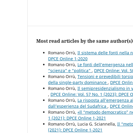
Most read articles by the same author(s)
Romano Orrù,
Il sistema delle fonti nella
DPCE Online 1-2020
Romano Orrù,
Le fonti dell’emergenza nell
“scienza” e “politica”
,
DPCE Online: Vol. 
Romano Orrù,
Tensioni e prevedibili torsi
della single-party dominance
,
DPCE Online
Romano Orrù,
Il semipresidenzialismo in 
,
DPCE Online: Vol. 57 No. 1 (2023): DPCE 
Romano Orrù,
La risposta all’emergenza al
dall’esperienza del Sudafrica
,
DPCE Online
Romano Orrù,
«ll “metodo democratico” ne
1 (2021): DPCE Online 1-2021
Romano Orrù, Lucia G. Sciannella,
Il “met
(2021): DPCE Online 1-2021