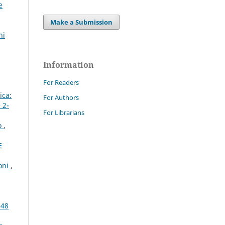
e
Make a Submission
ni
Information
For Readers
ica:
For Authors
 2-
For Librarians
to
,
E
ioni
,
 48