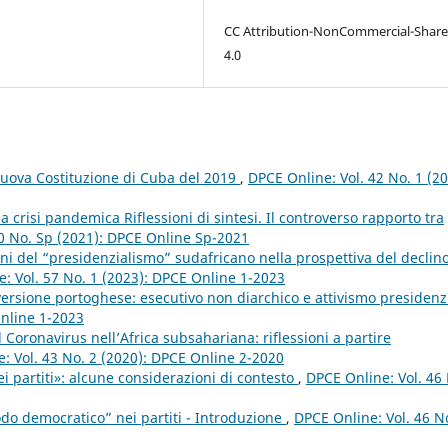
CC Attribution-NonCommercial-Share
4.0
 nuova Costituzione di Cuba del 2019
,
DPCE Online: Vol. 42 No. 1 (20
a crisi pandemica Riflessioni di sintesi. Il controverso rapporto tra
50 No. Sp (2021): DPCE Online Sp-2021
oni del “presidenzialismo” sudafricano nella prospettiva del declin
: Vol. 57 No. 1 (2023): DPCE Online 1-2023
versione portoghese: esecutivo non diarchico e attivismo presidenz
Online 1-2023
 Coronavirus nell’Africa subsahariana: riflessioni a partire
: Vol. 43 No. 2 (2020): DPCE Online 2-2020
i partiti»: alcune considerazioni di contesto
,
DPCE Online: Vol. 46
odo democratico” nei partiti - Introduzione
,
DPCE Online: Vol. 46 N