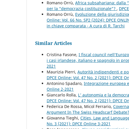
Romano Orrù,
Africa subsahariana: dalla 
per la “democrazia costituzionale”?
,
DPCE 
Romano Orrù,
Evoluzione della giurisdizio
Online: Vol. 66 No. SP2 (2024): DPCE ONLINE 
in chiave comparata - A cura di R. Tarchi
Similar Articles
Cristina Fasone,
I fiscal council nell’Euro
i casi irlandese, italiano e spagnolo in p
2021
Maurizia Pierri,
Autorità indipendenti e po
DPCE Online: Vol. 47 No. 2 (2021): DPCE O
Antonino Spadaro,
Integrazione europea e
Online 2-2021
Giancarlo Rolla,
L’ autonomia e la democraz
DPCE Online: Vol. 47 No. 2 (2021): DPCE O
Federica De Rossa, Micol Ferrario,
Coverna
Argument In The Swiss Headscarf Debate
Giovanna Tieghi,
Cities, Law and Languag
No. 3 (2021): DPCE Online 3-2021