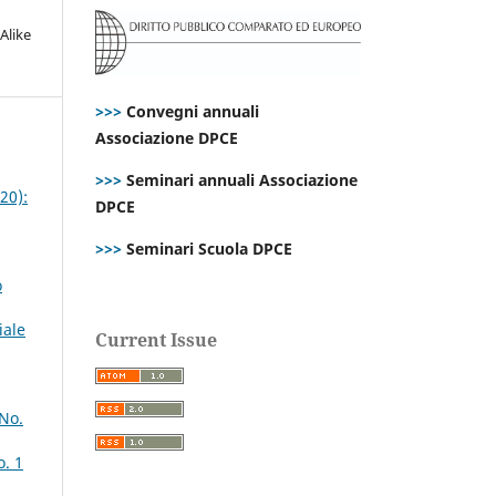
Alike
>>>
Convegni annuali
Associazione DPCE
>>>
Seminari annuali Associazione
20):
DPCE
>>>
Seminari Scuola DPCE
o
iale
Current Issue
 No.
o. 1