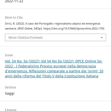
2022-11-22
How to Cite
Orrù, R. (2022). Il caso del Portogallo: regionalismo atipico ed emergenza
sanitaria.
DPCE Online
,
54
(Sp). https://doi.org/10.57660/dpceonline.2022.1705
More Citation Formats
Issue
Vol. 54 No. Sp (2022): Vol 54 No Sp (2022): DPCE Online Sp-
2022 - I Federalizing Process europei nella democrazia
d’emergenza. Riflessioni comparate a partire dai ‘primi’ 20
anni della riforma del Titolo V della Costituzione italiana
Section
Saggi
License