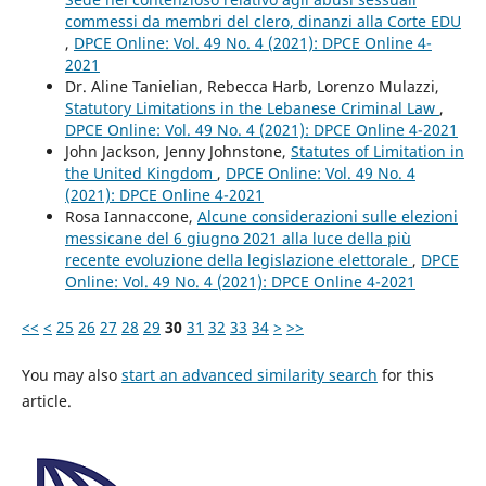
commessi da membri del clero, dinanzi alla Corte EDU
,
DPCE Online: Vol. 49 No. 4 (2021): DPCE Online 4-
2021
Dr. Aline Tanielian, Rebecca Harb, Lorenzo Mulazzi,
Statutory Limitations in the Lebanese Criminal Law
,
DPCE Online: Vol. 49 No. 4 (2021): DPCE Online 4-2021
John Jackson, Jenny Johnstone,
Statutes of Limitation in
the United Kingdom
,
DPCE Online: Vol. 49 No. 4
(2021): DPCE Online 4-2021
Rosa Iannaccone,
Alcune considerazioni sulle elezioni
messicane del 6 giugno 2021 alla luce della più
recente evoluzione della legislazione elettorale
,
DPCE
Online: Vol. 49 No. 4 (2021): DPCE Online 4-2021
<<
<
25
26
27
28
29
30
31
32
33
34
>
>>
You may also
start an advanced similarity search
for this
article.