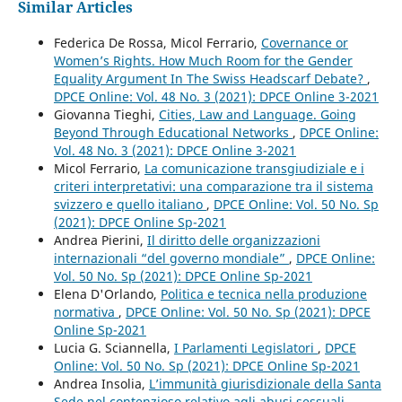
Similar Articles
Federica De Rossa, Micol Ferrario,
Covernance or
Women’s Rights. How Much Room for the Gender
Equality Argument In The Swiss Headscarf Debate?
,
DPCE Online: Vol. 48 No. 3 (2021): DPCE Online 3-2021
Giovanna Tieghi,
Cities, Law and Language. Going
Beyond Through Educational Networks
,
DPCE Online:
Vol. 48 No. 3 (2021): DPCE Online 3-2021
Micol Ferrario,
La comunicazione transgiudiziale e i
criteri interpretativi: una comparazione tra il sistema
svizzero e quello italiano
,
DPCE Online: Vol. 50 No. Sp
(2021): DPCE Online Sp-2021
Andrea Pierini,
Il diritto delle organizzazioni
internazionali “del governo mondiale”
,
DPCE Online:
Vol. 50 No. Sp (2021): DPCE Online Sp-2021
Elena D'Orlando,
Politica e tecnica nella produzione
normativa
,
DPCE Online: Vol. 50 No. Sp (2021): DPCE
Online Sp-2021
Lucia G. Sciannella,
I Parlamenti Legislatori
,
DPCE
Online: Vol. 50 No. Sp (2021): DPCE Online Sp-2021
Andrea Insolia,
L’immunità giurisdizionale della Santa
Sede nel contenzioso relativo agli abusi sessuali