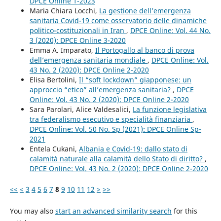
DPCE Online 1-2023
Maria Chiara Locchi,
La gestione dell’emergenza
sanitaria Covid-19 come osservatorio delle dinamiche
politico-costituzionali in Iran
,
DPCE Online: Vol. 44 No.
3 (2020): DPCE Online 3-2020
Emma A. Imparato,
Il Portogallo al banco di prova
dell’emergenza sanitaria mondiale
,
DPCE Online: Vol.
43 No. 2 (2020): DPCE Online 2-2020
Elisa Bertolini,
Il “soft lockdown” giapponese: un
approccio “etico” all’emergenza sanitaria?
,
DPCE
Online: Vol. 43 No. 2 (2020): DPCE Online 2-2020
Sara Parolari, Alice Valdesalici,
La funzione legislativa
tra federalismo esecutivo e specialità finanziaria
,
DPCE Online: Vol. 50 No. Sp (2021): DPCE Online Sp-
2021
Entela Cukani,
Albania e Covid-19: dallo stato di
calamità naturale alla calamità dello Stato di diritto?
,
DPCE Online: Vol. 43 No. 2 (2020): DPCE Online 2-2020
<<
<
3
4
5
6
7
8
9
10
11
12
>
>>
You may also
start an advanced similarity search
for this