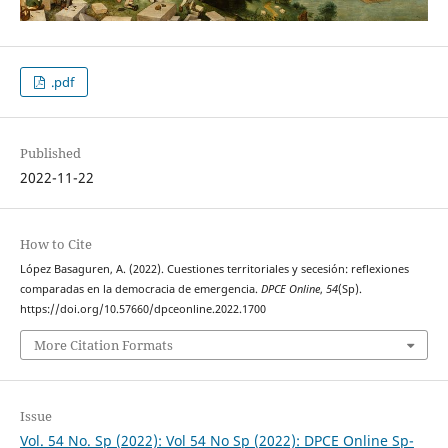
.pdf
Published
2022-11-22
How to Cite
López Basaguren, A. (2022). Cuestiones territoriales y secesión: reflexiones
comparadas en la democracia de emergencia.
DPCE Online
,
54
(Sp).
https://doi.org/10.57660/dpceonline.2022.1700
More Citation Formats
Issue
Vol. 54 No. Sp (2022): Vol 54 No Sp (2022): DPCE Online Sp-