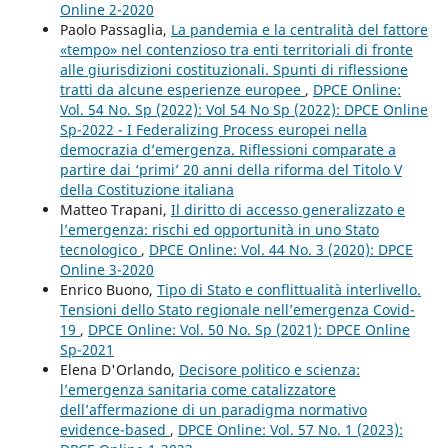
Online 2-2020
Paolo Passaglia,
La pandemia e la centralità del fattore
«tempo» nel contenzioso tra enti territoriali di fronte
alle giurisdizioni costituzionali. Spunti di riflessione
tratti da alcune esperienze europee
,
DPCE Online:
Vol. 54 No. Sp (2022): Vol 54 No Sp (2022): DPCE Online
Sp-2022 - I Federalizing Process europei nella
democrazia d’emergenza. Riflessioni comparate a
partire dai ‘primi’ 20 anni della riforma del Titolo V
della Costituzione italiana
Matteo Trapani,
Il diritto di accesso generalizzato e
l’emergenza: rischi ed opportunità in uno Stato
tecnologico
,
DPCE Online: Vol. 44 No. 3 (2020): DPCE
Online 3-2020
Enrico Buono,
Tipo di Stato e conflittualità interlivello.
Tensioni dello Stato regionale nell’emergenza Covid-
19
,
DPCE Online: Vol. 50 No. Sp (2021): DPCE Online
Sp-2021
Elena D'Orlando,
Decisore politico e scienza:
l’emergenza sanitaria come catalizzatore
dell’affermazione di un paradigma normativo
evidence-based
,
DPCE Online: Vol. 57 No. 1 (2023):