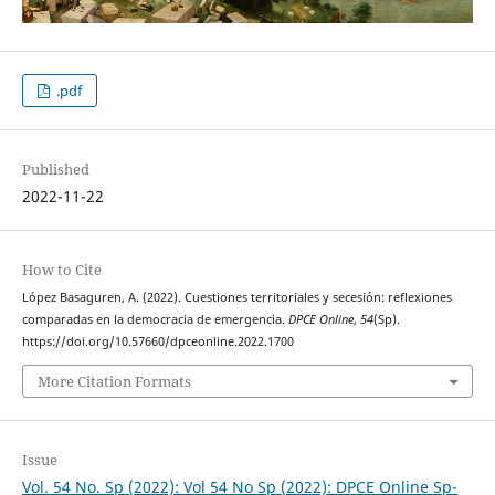
.pdf
Published
2022-11-22
How to Cite
López Basaguren, A. (2022). Cuestiones territoriales y secesión: reflexiones
comparadas en la democracia de emergencia.
DPCE Online
,
54
(Sp).
https://doi.org/10.57660/dpceonline.2022.1700
More Citation Formats
Issue
Vol. 54 No. Sp (2022): Vol 54 No Sp (2022): DPCE Online Sp-