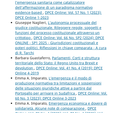
l’emergenza sanitaria come catalizzatore
dell’affermazione di un paradigma normativo
evidence-based
,
DPCE Online: Vol. 57 No. 1 (2023):
DPCE Online 1-2023
Giuseppe Naglieri,
L’autonomia processuale del
giudice costituzionale. Rileggere regole, soggetti e
funzioni del processo costituzionale attraverso un
crittotipo
,
DPCE Online: Vol. 66 No. SP2 (2024): DPCE
ONLINE - SP1 2025 - Giurisdizioni costituzionali e
poteri politici. Riflessioni in chiave comparata - A cura
di R. Tarchi
Barbara Guastaferro,
Parlamenti, Corti e struttura
territoriale dello Stato: il Regno Unito tra Brexit e
devolution
,
DPCE Online: Vol. 41 No. 4 (2019): DPCE
Online 4-2019
Emma A. Imparato,
L’emergenza e il modo di
produzione normativa tra limitazioni e sospensioni
delle situazioni giuridiche attive a partire dal
Portogallo per arrivare in Sudafrica
,
DPCE Online: Vol.
60 No. 3 (2023): DPCE Online 3-2023
Emma A. Imparato,
Emergenza economica e dovere di
solidarietà. Alcune note di comparazione
,
DPCE