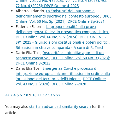
Online: Vol. 72 No. 4 (2025): Vol. 72 No. 4 (2025): Vol.
72 No. 4 (2025): DPCE Online 4-2025
Alberto Orlando,
La “misura” dell'autonomia
dell’ordinamento sportivo nel contesto europeo
,
DPCE
Online: Vol. 50 No. Sp (2021): DPCE Online Sp-2021
Federico Falorni,
La proporzionalità alla prova
dell’emergenza. Rilievi in prospettiva comparatistica
,
DPCE Online: Vol. 66 No. SP2 (2024): DPCE ONLINE -
SP1 2025 - Giurisdizioni costituzionali e poteri politici.
Riflessioni in chiave comparata - A cura di R. Tarchi
Dario Elia Tosi,
Insularità e statualità: aporie di un
rapporto evocativo
,
DPCE Online: Vol. 60 No. 3 (2023):
DPCE Online 3-2023
Dario Elia Tosi,
Emergenza Covid e processo di
integrazione europea: alcune riflessioni in ordine alla
‘questione’ del territorio dell’Unione
,
DPCE Online:
Vol. 43 No. 2 (2020): DPCE Online 2-2020
<<
<
4
5
6
7
8
9
10
11
12
13
>
>>
You may also
start an advanced similarity search
for this
article.