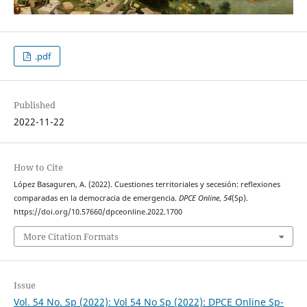
.pdf
Published
2022-11-22
How to Cite
López Basaguren, A. (2022). Cuestiones territoriales y secesión: reflexiones
comparadas en la democracia de emergencia.
DPCE Online
,
54
(Sp).
https://doi.org/10.57660/dpceonline.2022.1700
More Citation Formats
Issue
Vol. 54 No. Sp (2022): Vol 54 No Sp (2022): DPCE Online Sp-