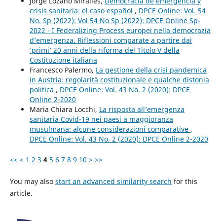
Jorge Lozano Miralles,
Democracia de emergencia y
crisis sanitaria: el caso español
,
DPCE Online: Vol. 54
No. Sp (2022): Vol 54 No Sp (2022): DPCE Online Sp-
2022 - I Federalizing Process europei nella democrazia
d’emergenza. Riflessioni comparate a partire dai
‘primi’ 20 anni della riforma del Titolo V della
Costituzione italiana
Francesco Palermo,
La gestione della crisi pandemica
in Austria: regolarità costituzionale e qualche distonia
politica
,
DPCE Online: Vol. 43 No. 2 (2020): DPCE
Online 2-2020
Maria Chiara Locchi,
La risposta all’emergenza
sanitaria Covid-19 nei paesi a maggioranza
musulmana: alcune considerazioni comparative
,
DPCE Online: Vol. 43 No. 2 (2020): DPCE Online 2-2020
<<
<
1
2
3
4
5
6
7
8
9
10
>
>>
You may also
start an advanced similarity search
for this
article.