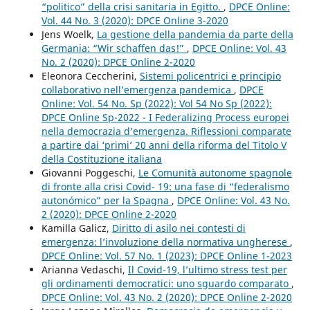
“politico” della crisi sanitaria in Egitto.
,
DPCE Online:
Vol. 44 No. 3 (2020): DPCE Online 3-2020
Jens Woelk,
La gestione della pandemia da parte della
Germania: “Wir schaffen das!”
,
DPCE Online: Vol. 43
No. 2 (2020): DPCE Online 2-2020
Eleonora Ceccherini,
Sistemi policentrici e principio
collaborativo nell’emergenza pandemica
,
DPCE
Online: Vol. 54 No. Sp (2022): Vol 54 No Sp (2022):
DPCE Online Sp-2022 - I Federalizing Process europei
nella democrazia d’emergenza. Riflessioni comparate
a partire dai ‘primi’ 20 anni della riforma del Titolo V
della Costituzione italiana
Giovanni Poggeschi,
Le Comunità autonome spagnole
di fronte alla crisi Covid- 19: una fase di “federalismo
autonómico” per la Spagna
,
DPCE Online: Vol. 43 No.
2 (2020): DPCE Online 2-2020
Kamilla Galicz,
Diritto di asilo nei contesti di
emergenza: l’involuzione della normativa ungherese
,
DPCE Online: Vol. 57 No. 1 (2023): DPCE Online 1-2023
Arianna Vedaschi,
Il Covid-19, l’ultimo stress test per
gli ordinamenti democratici: uno sguardo comparato
,
DPCE Online: Vol. 43 No. 2 (2020): DPCE Online 2-2020