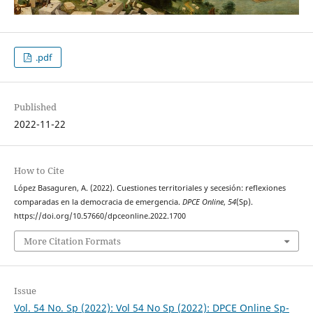
.pdf
Published
2022-11-22
How to Cite
López Basaguren, A. (2022). Cuestiones territoriales y secesión: reflexiones
comparadas en la democracia de emergencia.
DPCE Online
,
54
(Sp).
https://doi.org/10.57660/dpceonline.2022.1700
More Citation Formats
Issue
Vol. 54 No. Sp (2022): Vol 54 No Sp (2022): DPCE Online Sp-