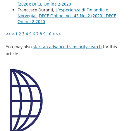
(2020): DPCE Online 2-2020
Francesco Duranti,
L’esperienza di Finlandia e
Norvegia
,
DPCE Online: Vol. 43 No. 2 (2020): DPCE
Online 2-2020
<<
<
1
2
3
4
5
6
7
8
9
10
>
>>
You may also
start an advanced similarity search
for this
article.