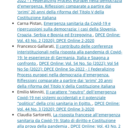
2022 - I Federalizing Process europei nella democrazia
d’emergenza. Riflessioni comparate a partire dai
‘primi’ 20 anni della riforma del Titolo V della
Costituzione italiana
Carna Pistan,
Emergenza sanitaria da Covid-19 e
ripercussioni sulla democrazia: i casi della Slovenia,
Croazia, Serbia e Bosnia ed Erzegovina
,
DPCE Online:
Vol. 43 No. 2 (2020): DPCE Online 2-2020
Francesco Gallarati,
Il contributo delle conferenze
interistituzionali nella risposta alla pandemia di Covid-
19: le esperienze di Germania, Italia e Spagna a
confronto
,
DPCE Online: Vol. 54 No. Sp (2022): Vol 54
No Sp (2022): DPCE Online Sp-2022 - I Federalizing
Process europei nella democrazia d’emergenza.
Riflessioni comparate a partire dai ‘primi’ 20 anni
della riforma del Titolo V della Costituzione italiana
Emilio Minniti,
Il carattere “neutro” dell’emergenza
Covid-19 nei sistemi occidentali e il potenziale
“politico” della crisi sanitaria in Egitto.
,
DPCE Online:
Vol. 44 No. 3 (2020): DPCE Online 3-2020
Claudia Sartoretti,
La risposta francese all’emergenza
sanitaria da Covid-19: Stato di diritto e Costituzione
alla prova della pandemia
,
DPCE Online: Vol. 43 No. 2