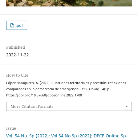
.pdf
Published
2022-11-22
How to Cite
López Basaguren, A. (2022). Cuestiones territoriales y secesión: reflexiones
comparadas en la democracia de emergencia.
DPCE Online
,
54
(Sp).
https://doi.org/10.57660/dpceonline.2022.1700
More Citation Formats
Issue
Vol. 54 No. Sp (2022): Vol 54 No Sp (2022): DPCE Online Sp-