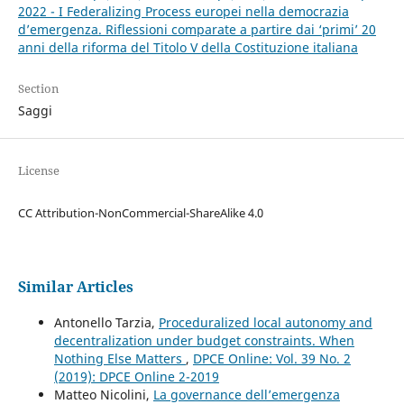
2022 - I Federalizing Process europei nella democrazia
d’emergenza. Riflessioni comparate a partire dai ‘primi’ 20
anni della riforma del Titolo V della Costituzione italiana
Section
Saggi
License
CC Attribution-NonCommercial-ShareAlike 4.0
Similar Articles
Antonello Tarzia,
Proceduralized local autonomy and
decentralization under budget constraints. When
Nothing Else Matters
,
DPCE Online: Vol. 39 No. 2
(2019): DPCE Online 2-2019
Matteo Nicolini,
La governance dell’emergenza