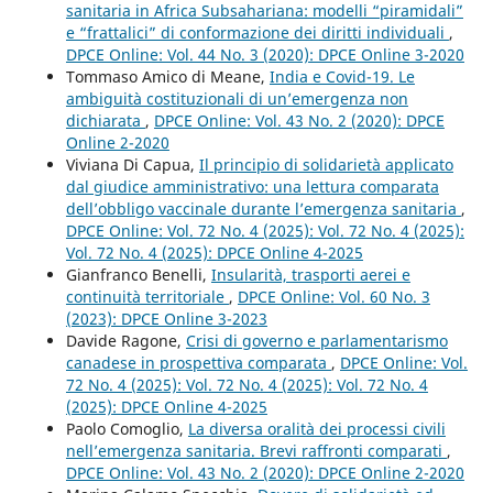
sanitaria in Africa Subsahariana: modelli “piramidali”
e “frattalici” di conformazione dei diritti individuali
,
DPCE Online: Vol. 44 No. 3 (2020): DPCE Online 3-2020
Tommaso Amico di Meane,
India e Covid-19. Le
ambiguità costituzionali di un’emergenza non
dichiarata
,
DPCE Online: Vol. 43 No. 2 (2020): DPCE
Online 2-2020
Viviana Di Capua,
Il principio di solidarietà applicato
dal giudice amministrativo: una lettura comparata
dell’obbligo vaccinale durante l’emergenza sanitaria
,
DPCE Online: Vol. 72 No. 4 (2025): Vol. 72 No. 4 (2025):
Vol. 72 No. 4 (2025): DPCE Online 4-2025
Gianfranco Benelli,
Insularità, trasporti aerei e
continuità territoriale
,
DPCE Online: Vol. 60 No. 3
(2023): DPCE Online 3-2023
Davide Ragone,
Crisi di governo e parlamentarismo
canadese in prospettiva comparata
,
DPCE Online: Vol.
72 No. 4 (2025): Vol. 72 No. 4 (2025): Vol. 72 No. 4
(2025): DPCE Online 4-2025
Paolo Comoglio,
La diversa oralità dei processi civili
nell’emergenza sanitaria. Brevi raffronti comparati
,
DPCE Online: Vol. 43 No. 2 (2020): DPCE Online 2-2020