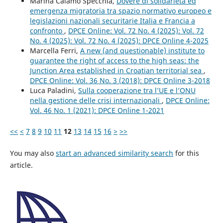
Marina Calamo Specchia,
Dovere di solidarietà ed
emergenza migratoria tra spazio normativo europeo e
legislazioni nazionali securitarie Italia e Francia a
confronto
,
DPCE Online: Vol. 72 No. 4 (2025): Vol. 72
No. 4 (2025): Vol. 72 No. 4 (2025): DPCE Online 4-2025
Marcella Ferri,
A new (and questionable) institute to
guarantee the right of access to the high seas: the
Junction Area established in Croatian territorial sea
,
DPCE Online: Vol. 36 No. 3 (2018): DPCE Online 3-2018
Luca Paladini,
Sulla cooperazione tra l’UE e l’ONU
nella gestione delle crisi internazionali
,
DPCE Online:
Vol. 46 No. 1 (2021): DPCE Online 1-2021
<<
<
7
8
9
10
11
12
13
14
15
16
>
>>
You may also
start an advanced similarity search
for this
article.