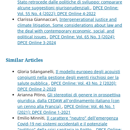
Stato retrocede dalle politiche di sviluppo: comparare
alcune suggestioni giurisprudenziali
,
DPCE Online:
Vol. 55 No. 4 (2022): DPCE Online 4-2022
Clarissa Giannaccari,
Intergenerational justice and
climate litigation. Some considerations about law and
the deal with contemporary economic, social, and
political issues
,
DPCE Online: Vol. 65 No. 3 (2024):
DPCE Online 3-2024
Similar Articles
Gloria Sdanganelli,
Il modello europeo degli acquisti
congiunti nella gestione degli eventi rischiosi per la
salute pubblica
,
DPCE Online: Vol. 43 No. 2 (2020):
DPCE Online 2-2020
Arianna Pitino,
Gli stereotipi di genere in prospettiva
giuridica, dalla CEDAW all’ordinamento italiano (con
un cenno alla Francia)
,
DPCE Online: Vol. 46 No. 1
(2021): DPCE Online 1-2021
Emilio Minniti,
Il carattere “neutro” dell’emergenza
Covid-19 nei sistemi occidentali e il potenziale
“politico” della crisi sanitaria in Egitto.
,
DPCE Online: