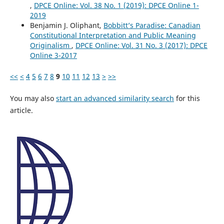
,
DPCE Online: Vol. 38 No. 1 (2019): DPCE Online 1-
2019
Benjamin J. Oliphant,
Bobbitt’s Paradise: Canadian
Constitutional Interpretation and Public Meaning
Originalism
,
DPCE Online: Vol. 31 No. 3 (2017): DPCE
Online 3-2017
<<
<
4
5
6
7
8
9
10
11
12
13
>
>>
You may also
start an advanced similarity search
for this
article.