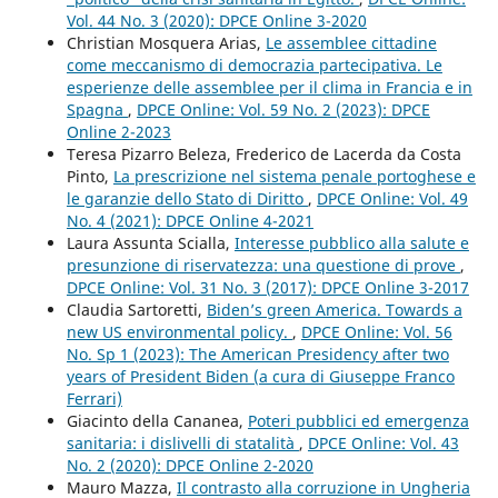
Vol. 44 No. 3 (2020): DPCE Online 3-2020
Christian Mosquera Arias,
Le assemblee cittadine
come meccanismo di democrazia partecipativa. Le
esperienze delle assemblee per il clima in Francia e in
Spagna
,
DPCE Online: Vol. 59 No. 2 (2023): DPCE
Online 2-2023
Teresa Pizarro Beleza, Frederico de Lacerda da Costa
Pinto,
La prescrizione nel sistema penale portoghese e
le garanzie dello Stato di Diritto
,
DPCE Online: Vol. 49
No. 4 (2021): DPCE Online 4-2021
Laura Assunta Scialla,
Interesse pubblico alla salute e
presunzione di riservatezza: una questione di prove
,
DPCE Online: Vol. 31 No. 3 (2017): DPCE Online 3-2017
Claudia Sartoretti,
Biden’s green America. Towards a
new US environmental policy.
,
DPCE Online: Vol. 56
No. Sp 1 (2023): The American Presidency after two
years of President Biden (a cura di Giuseppe Franco
Ferrari)
Giacinto della Cananea,
Poteri pubblici ed emergenza
sanitaria: i dislivelli di statalità
,
DPCE Online: Vol. 43
No. 2 (2020): DPCE Online 2-2020
Mauro Mazza,
Il contrasto alla corruzione in Ungheria