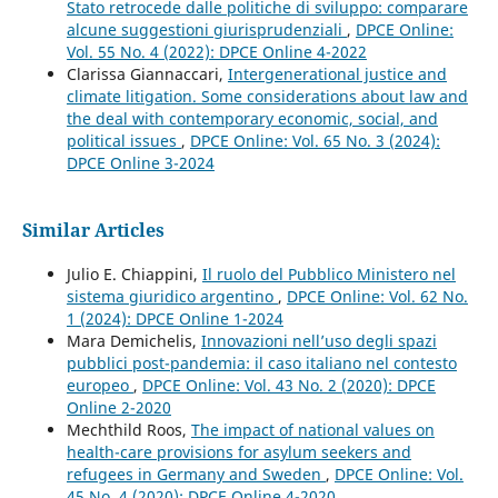
Stato retrocede dalle politiche di sviluppo: comparare
alcune suggestioni giurisprudenziali
,
DPCE Online:
Vol. 55 No. 4 (2022): DPCE Online 4-2022
Clarissa Giannaccari,
Intergenerational justice and
climate litigation. Some considerations about law and
the deal with contemporary economic, social, and
political issues
,
DPCE Online: Vol. 65 No. 3 (2024):
DPCE Online 3-2024
Similar Articles
Julio E. Chiappini,
Il ruolo del Pubblico Ministero nel
sistema giuridico argentino
,
DPCE Online: Vol. 62 No.
1 (2024): DPCE Online 1-2024
Mara Demichelis,
Innovazioni nell’uso degli spazi
pubblici post-pandemia: il caso italiano nel contesto
europeo
,
DPCE Online: Vol. 43 No. 2 (2020): DPCE
Online 2-2020
Mechthild Roos,
The impact of national values on
health-care provisions for asylum seekers and
refugees in Germany and Sweden
,
DPCE Online: Vol.
45 No. 4 (2020): DPCE Online 4-2020