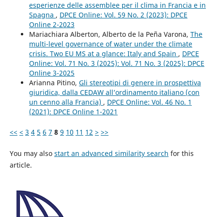
esperienze delle assemblee per il clima in Francia e in
Spagna
,
DPCE Online: Vol. 59 No. 2 (2023): DPCE
Online 2-2023
Mariachiara Alberton, Alberto de la Peña Varona,
The
multi-level governance of water under the climate
crisis. Two EU MS at a glance: Italy and Spain
,
DPCE
Online: Vol. 71 No. 3 (2025): Vol. 71 No. 3 (2025): DPCE
Online 3-2025
Arianna Pitino,
Gli stereotipi di genere in prospettiva
giuridica, dalla CEDAW all’ordinamento italiano (con
un cenno alla Francia)
,
DPCE Online: Vol. 46 No. 1
(2021): DPCE Online 1-2021
<<
<
3
4
5
6
7
8
9
10
11
12
>
>>
You may also
start an advanced similarity search
for this
article.