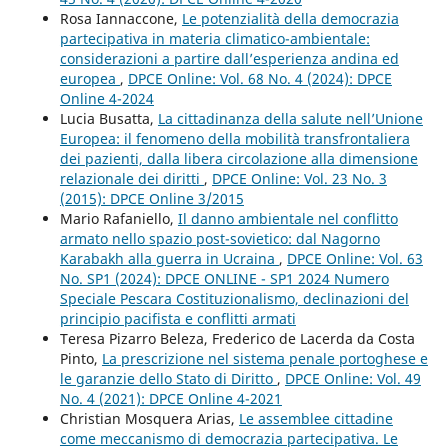
Rosa Iannaccone,
Le potenzialità della democrazia
partecipativa in materia climatico-ambientale:
considerazioni a partire dall’esperienza andina ed
europea
,
DPCE Online: Vol. 68 No. 4 (2024): DPCE
Online 4-2024
Lucia Busatta,
La cittadinanza della salute nell’Unione
Europea: il fenomeno della mobilità transfrontaliera
dei pazienti, dalla libera circolazione alla dimensione
relazionale dei diritti
,
DPCE Online: Vol. 23 No. 3
(2015): DPCE Online 3/2015
Mario Rafaniello,
Il danno ambientale nel conflitto
armato nello spazio post-sovietico: dal Nagorno
Karabakh alla guerra in Ucraina
,
DPCE Online: Vol. 63
No. SP1 (2024): DPCE ONLINE - SP1 2024 Numero
Speciale Pescara Costituzionalismo, declinazioni del
principio pacifista e conflitti armati
Teresa Pizarro Beleza, Frederico de Lacerda da Costa
Pinto,
La prescrizione nel sistema penale portoghese e
le garanzie dello Stato di Diritto
,
DPCE Online: Vol. 49
No. 4 (2021): DPCE Online 4-2021
Christian Mosquera Arias,
Le assemblee cittadine
come meccanismo di democrazia partecipativa. Le