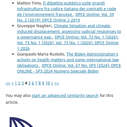
Matteo Timo,
Il dibattito pubblico sulle grandi
infrastrutture fra codice italiano dei contratti e code
de l’environnement francese
,
DPCE Online: Vol. 39
No. 2 (2019): DPCE Online 2-2019
Giuseppe Naglieri,
Climate litigation and climate-
induced displacement: assessing judicial responses to
a governance gap
,
DPCE Online: Vol. 73 No. 1 (2026):
Vol. 73 No. 1 (2026): Vol. 73 No. 1 (2026): DPCE Online
1-2026
Gianpaolo Maria Ruotolo,
The Biden Administration’s
activity on health matters and some international law
obligations
,
DPCE Online: Vol. 67 No. SP3 (2024): DPCE
ONLINE - SP3 2024 Numero Speciale Biden
<<
<
1
2
3
4
5
6
7
8
9
10
>
>>
You may also
start an advanced similarity search
for this
article.