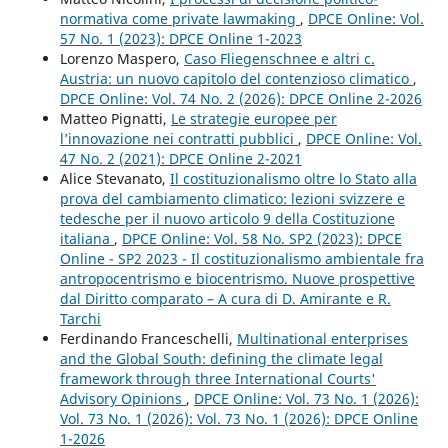
normativa come private lawmaking
,
DPCE Online: Vol.
57 No. 1 (2023): DPCE Online 1-2023
Lorenzo Maspero,
Caso Fliegenschnee e altri c.
Austria: un nuovo capitolo del contenzioso climatico
,
DPCE Online: Vol. 74 No. 2 (2026): DPCE Online 2-2026
Matteo Pignatti,
Le strategie europee per
l’innovazione nei contratti pubblici
,
DPCE Online: Vol.
47 No. 2 (2021): DPCE Online 2-2021
Alice Stevanato,
Il costituzionalismo oltre lo Stato alla
prova del cambiamento climatico: lezioni svizzere e
tedesche per il nuovo articolo 9 della Costituzione
italiana
,
DPCE Online: Vol. 58 No. SP2 (2023): DPCE
Online - SP2 2023 - Il costituzionalismo ambientale fra
antropocentrismo e biocentrismo. Nuove prospettive
dal Diritto comparato – A cura di D. Amirante e R.
Tarchi
Ferdinando Franceschelli,
Multinational enterprises
and the Global South: defining the climate legal
framework through three International Courts'
Advisory Opinions
,
DPCE Online: Vol. 73 No. 1 (2026):
Vol. 73 No. 1 (2026): Vol. 73 No. 1 (2026): DPCE Online
1-2026