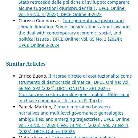
Stato retrocede dalle politiche di sviluppo: comparare
alcune suggestioni giurisprudenziali
,
DPCE Online:
Vol. 55 No. 4 (2022): DPCE Online 4-2022
Clarissa Giannaccari,
Intergenerational justice and
climate litigation. Some considerations about law and
the deal with contemporary economic, social, and
political issues
,
DPCE Online: Vol. 65 No. 3 (2024):
DPCE Online 3-2024
Similar Articles
Enrico Buono,
Il ricorso diretto di costituzionalità come
strumento di democrazia climatica
,
DPCE Online: Vol.
66 No. SP2 (2024): DPCE ONLINE - SP1 2025 -
Giurisdizioni costituzionali e poteri politici. Riflessioni
in chiave comparata - A cura di R. Tarchi
Pamela Martino,
Climate migration between
narratives and multilevel governance: genealogies,
ambiguities, and emerging trajectories
,
DPCE Online:
Vol. 73 No. 1 (2026): Vol. 73 No. 1 (2026): Vol. 73 No. 1
(2026): DPCE Online 1-2026
Matteo Nicolini,
I processi di decisione politico-