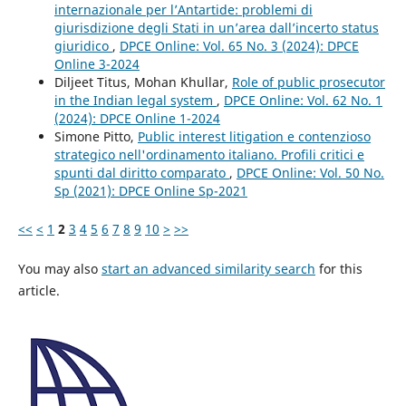
internazionale per l’Antartide: problemi di
giurisdizione degli Stati in un’area dall’incerto status
giuridico
,
DPCE Online: Vol. 65 No. 3 (2024): DPCE
Online 3-2024
Diljeet Titus, Mohan Khullar,
Role of public prosecutor
in the Indian legal system
,
DPCE Online: Vol. 62 No. 1
(2024): DPCE Online 1-2024
Simone Pitto,
Public interest litigation e contenzioso
strategico nell'ordinamento italiano. Profili critici e
spunti dal diritto comparato
,
DPCE Online: Vol. 50 No.
Sp (2021): DPCE Online Sp-2021
<<
<
1
2
3
4
5
6
7
8
9
10
>
>>
You may also
start an advanced similarity search
for this
article.