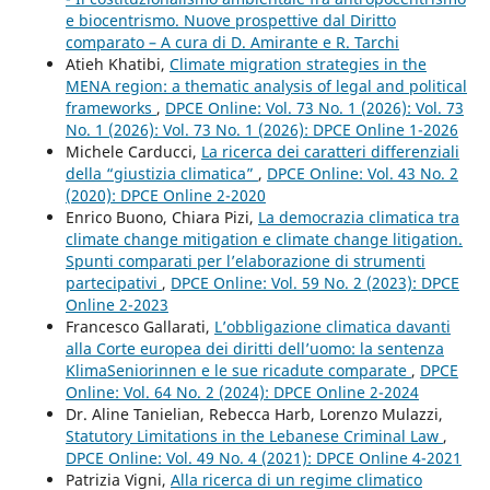
e biocentrismo. Nuove prospettive dal Diritto
comparato – A cura di D. Amirante e R. Tarchi
Atieh Khatibi,
Climate migration strategies in the
MENA region: a thematic analysis of legal and political
frameworks
,
DPCE Online: Vol. 73 No. 1 (2026): Vol. 73
No. 1 (2026): Vol. 73 No. 1 (2026): DPCE Online 1-2026
Michele Carducci,
La ricerca dei caratteri differenziali
della “giustizia climatica”
,
DPCE Online: Vol. 43 No. 2
(2020): DPCE Online 2-2020
Enrico Buono, Chiara Pizi,
La democrazia climatica tra
climate change mitigation e climate change litigation.
Spunti comparati per l’elaborazione di strumenti
partecipativi
,
DPCE Online: Vol. 59 No. 2 (2023): DPCE
Online 2-2023
Francesco Gallarati,
L’obbligazione climatica davanti
alla Corte europea dei diritti dell’uomo: la sentenza
KlimaSeniorinnen e le sue ricadute comparate
,
DPCE
Online: Vol. 64 No. 2 (2024): DPCE Online 2-2024
Dr. Aline Tanielian, Rebecca Harb, Lorenzo Mulazzi,
Statutory Limitations in the Lebanese Criminal Law
,
DPCE Online: Vol. 49 No. 4 (2021): DPCE Online 4-2021
Patrizia Vigni,
Alla ricerca di un regime climatico