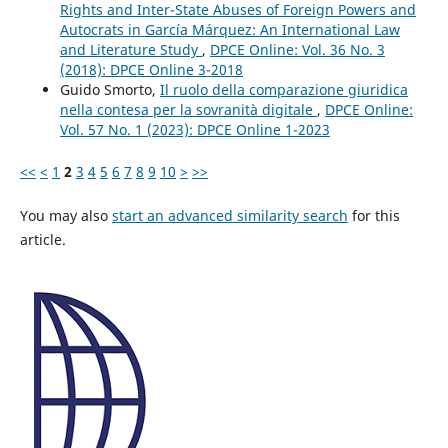
Rights and Inter-State Abuses of Foreign Powers and
Autocrats in García Márquez: An International Law
and Literature Study
,
DPCE Online: Vol. 36 No. 3
(2018): DPCE Online 3-2018
Guido Smorto,
Il ruolo della comparazione giuridica
nella contesa per la sovranità digitale
,
DPCE Online:
Vol. 57 No. 1 (2023): DPCE Online 1-2023
<<
<
1
2
3
4
5
6
7
8
9
10
>
>>
You may also
start an advanced similarity search
for this
article.