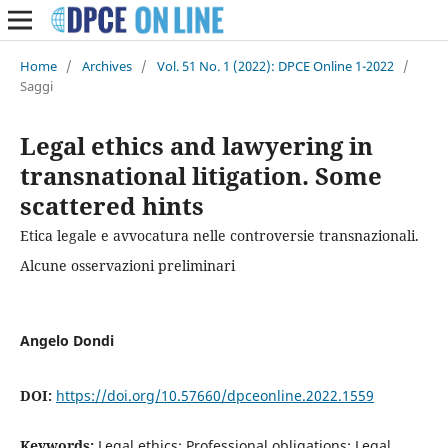
Home
/
Archives
/
Vol. 51 No. 1 (2022): DPCE Online 1-2022
/
Saggi
Legal ethics and lawyering in
transnational litigation. Some
scattered hints
Etica legale e avvocatura nelle controversie transnazionali.
Alcune osservazioni preliminari
Angelo Dondi
DOI:
https://doi.org/10.57660/dpceonline.2022.1559
Keywords:
Legal ethics; Professional obligations; Legal