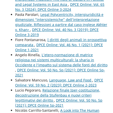
and Legal Systems in East Asia
,
DPCE Online: Vol. 65
No. 3 (2024): DPCE Online 3-2024
Paola Parolari,
Legal Polycentricity, intergiuridicità e
dimensioni “intersistemiche” dell’interpretazione
giudiziale. Riflessioni a partire dal caso inglese Akhter
v. Khan•
,
DPCE Online: Vol. 40 No. 3 (2019): DPCE
Online 3-2019
Fiore Fontanarosa,
I diritti degli animali in prospettiva
comparata
,
DPCE Online: Vol. 46 No. 1 (2021): DPCE
Online 1-2021
Angelo Rinella,
L’etero-normazione di matrice
religiosa nei sistemi multiculturali: la sharia in
Occidente e l’impatto sul sistema delle fonti del diritto
,
DPCE Online: Vol. 50 No. Sp (2021): DPCE Online Sp-
2021
Salvatore Mancuso,
Language, Law and Food
,
DPCE
Online: Vol. 59 No. 2 (2023): DPCE Online 2-2023
Lucio Pegoraro,
Relazione finale Iper-costituzione,
decostruzione della Stufenbau e nuovi criteri
legittimativi del diritto
,
DPCE Online: Vol. 50 No. Sp
(2021): DPCE Online Sp-2021
Nicolás Carrillo-Santarelli,
A Look into The Human