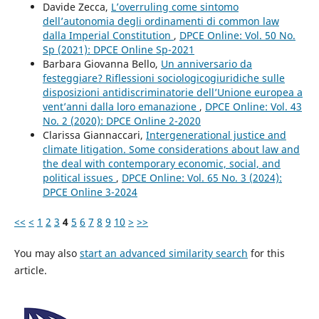
Davide Zecca,
L’overruling come sintomo
dell’autonomia degli ordinamenti di common law
dalla Imperial Constitution
,
DPCE Online: Vol. 50 No.
Sp (2021): DPCE Online Sp-2021
Barbara Giovanna Bello,
Un anniversario da
festeggiare? Riflessioni sociologicogiuridiche sulle
disposizioni antidiscriminatorie dell’Unione europea a
vent’anni dalla loro emanazione
,
DPCE Online: Vol. 43
No. 2 (2020): DPCE Online 2-2020
Clarissa Giannaccari,
Intergenerational justice and
climate litigation. Some considerations about law and
the deal with contemporary economic, social, and
political issues
,
DPCE Online: Vol. 65 No. 3 (2024):
DPCE Online 3-2024
<<
<
1
2
3
4
5
6
7
8
9
10
>
>>
You may also
start an advanced similarity search
for this
article.