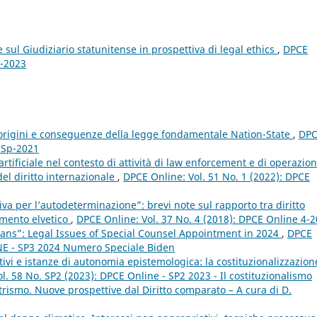
sul Giudiziario statunitense in prospettiva di legal ethics
,
DPCE
4-2023
 origini e conseguenze della legge fondamentale Nation-State
,
DP
e Sp-2021
a artificiale nel contesto di attività di law enforcement e di operazion
 del diritto internazionale
,
DPCE Online: Vol. 51 No. 1 (2022): DPCE
ativa per l’autodeterminazione”: brevi note sul rapporto tra diritto
namento elvetico
,
DPCE Online: Vol. 37 No. 4 (2018): DPCE Online 4-
ans”: Legal Issues of Special Counsel Appointment in 2024
,
DPCE
INE - SP3 2024 Numero Speciale Biden
ivi e istanze di autonomia epistemologica: la costituzionalizzazion
l. 58 No. SP2 (2023): DPCE Online - SP2 2023 - Il costituzionalismo
rismo. Nuove prospettive dal Diritto comparato – A cura di D.