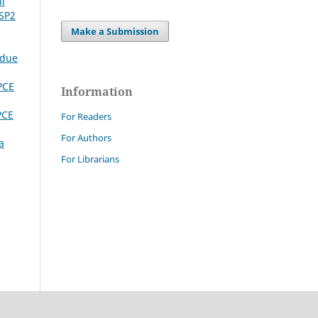
li
 SP2
Make a Submission
 due
PCE
Information
PCE
For Readers
For Authors
a
For Librarians