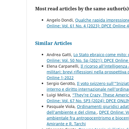
Most read articles by the same author(s)
Angelo Dondi,
Qualche rapida impressione 
Online: Vol. 61 No. 4 (2023): DPCE Online 
Similar Articles
Andrea Gatti,
Lo Stato ebraico come mito:
Online: Vol. 50 No. Sp (2021): DPCE Onlin
Elena Carpanelli,
Il ricorso all’intelligenz
militari: brevi riflessioni nella prospettiva
Online 1-2022
Sergio Gerotto,
Il voto svizzero sull’“Inizi
interno e diritto internazionale nell’ordi
Luigi Melica,
“They’re Crazy, These Americ
Online: Vol. 67 No. SP3 (2024): DPCE ONL
Pasquale Viola,
Ordinamenti giuridici adatt
dell’ambiente e del clima
,
DPCE Online: Vo
ambientale fra antropocentrismo e biocent
Amirante e R. Tarchi