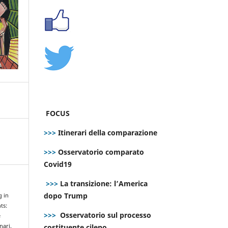
FOCUS
>>>
Itinerari della comparazione
>>>
Osservatorio comparato
Covid19
>>>
La transizione: l’America
dopo Trump
g in
ts:
>>>
Osservatorio sul processo
e
costituente cileno
nari.