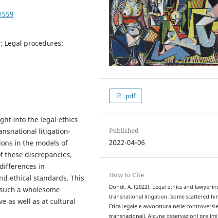
1559
s; Legal procedures;
.pdf
ight into the legal ethics
Published
ansnational litigation-
2022-04-06
ions in the models of
f these discrepancies,
differences in
How to Cite
and ethical standards. This
Dondi, A. (2022). Legal ethics and lawyerin
e such a wholesome
transnational litigation. Some scattered hin
 as well as at cultural
Etica legale e avvocatura nelle controversi
transnazionali. Alcune osservazioni prelimi