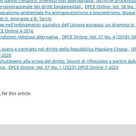
 del danno climatico. Interessi non appropriativi, tecniche processua
tergenerazionale dei diritti fondamentali
,
DPCE Online: Vol. 58 No.
tuzionalismo ambientale fra antropocentrismo e biocentrismo. Nuove
di D. Amirante e R. Tarchi
f law nell’ordinamento giuridico dell’Unione europea: un dramma in
PCE Online 4-2016
isdizioni religiose alternative
,
DPCE Online: Vol. 37 No. 4 (2018): D
ra piano e contratto nel diritto della Repubblica Popolare Cinese
,
D
3-2020
shutdowns alla prova del diritto. Spunti di riflessione a partire dall
ana
,
DPCE Online: Vol. 57 No. 1 (2023): DPCE Online 1-2023
h
for this article.