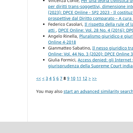
Vincenza Conte,
Per una teoria civilistica
per diritti trans-soggettivi, dimensione in
(2023): DPCE Online - SP2 2023 - Il costi
prospettive dal Diritto comparato – A cura 
Federico Casolari,
Il rispetto della rule o
atti
,
DPCE Online: Vol. 28 No. 4 (2016): D
Angelo Rinella,
Pluralismo giuridico e giur
Online 4-2018
Gianmatteo Sabatino,
Il nesso giuridico t
Online: Vol. 44 No. 3 (2020): DPCE Online 
Giulia Formici,
Access denied: gli Internet 
giurisprudenza della Supreme Court indi
<<
<
3
4
5
6
7
8
9
10
11
12
>
>>
You may also
start an advanced similarity searc