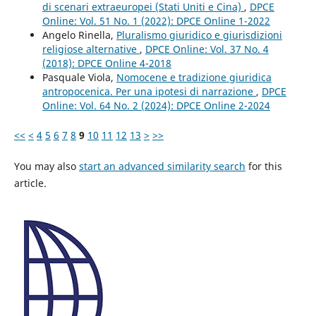
di scenari extraeuropei (Stati Uniti e Cina)
,
DPCE
Online: Vol. 51 No. 1 (2022): DPCE Online 1-2022
Angelo Rinella,
Pluralismo giuridico e giurisdizioni
religiose alternative
,
DPCE Online: Vol. 37 No. 4
(2018): DPCE Online 4-2018
Pasquale Viola,
Nomocene e tradizione giuridica
antropocenica. Per una ipotesi di narrazione
,
DPCE
Online: Vol. 64 No. 2 (2024): DPCE Online 2-2024
<<
<
4
5
6
7
8
9
10
11
12
13
>
>>
You may also
start an advanced similarity search
for this
article.