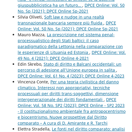
giuspubblicistica ha un futuro…
,
DPCE Online: Vol. 50
No. Sp (2021): DPCE Online Sp-2021
Silvia Oliveti,
Soft law e nudge in una realtà
transnazionale bancaria sempre più fluida
,
DPCE
Online: Vol. 50 No. Sp (2021): DPCE Online Sp-2021
Mauro Mazza,
La prescrizione nel sistema penal-
processualistico degli Stati baltici: il caso
paradigmatico della Lettonia nella comparazione con
le esperienze di Lituania ed Estonia
,
DPCE Online: Vol.
49 No. 4 (2021): DPCE Online 4-2021
Edin Skrebo,
Stato di diritto e Balcani occidentali: un
percorso di adesione all’Unione europea in salita
,
DPCE Online: Vol. 61 No. 4 (2023): DPCE Online 4-2023
Vincenza Conte,
Per una teoria civilistica del danno
climatico. Interessi non appropriativi, tecniche
processuali per diritti trans-soggettivi, dimensione
intergenerazionale dei diritti fondamentali
,
DPCE
Online: Vol. 58 No. SP2 (2023): DPCE Online - SP2 2023
- Il costituzionalismo ambientale fra antropocentrismo
e biocentrismo. Nuove prospettive dal Diritto
comparato – A cura di D. Amirante e R. Tarchi
Elettra Stradella,
Le fonti nel diritto comparato: analisi