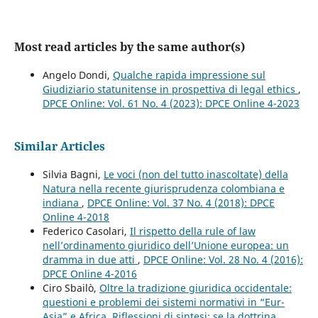
Most read articles by the same author(s)
Angelo Dondi,
Qualche rapida impressione sul
Giudiziario statunitense in prospettiva di legal ethics
,
DPCE Online: Vol. 61 No. 4 (2023): DPCE Online 4-2023
Similar Articles
Silvia Bagni,
Le voci (non del tutto inascoltate) della
Natura nella recente giurisprudenza colombiana e
indiana
,
DPCE Online: Vol. 37 No. 4 (2018): DPCE
Online 4-2018
Federico Casolari,
Il rispetto della rule of law
nell’ordinamento giuridico dell’Unione europea: un
dramma in due atti
,
DPCE Online: Vol. 28 No. 4 (2016):
DPCE Online 4-2016
Ciro Sbailò,
Oltre la tradizione giuridica occidentale:
questioni e problemi dei sistemi normativi in “Eur-
Asia” e Africa. Riflessioni di sintesi: se la dottrina