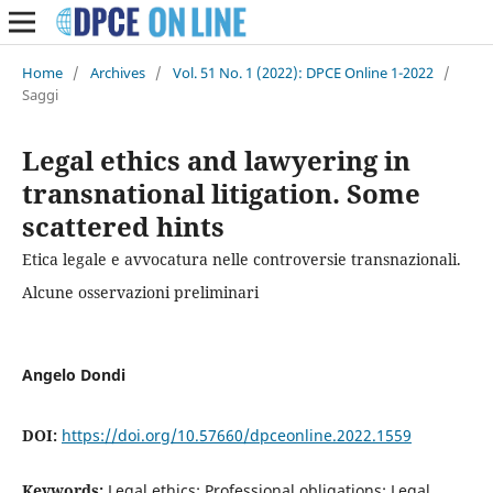
Home
/
Archives
/
Vol. 51 No. 1 (2022): DPCE Online 1-2022
/
Saggi
Legal ethics and lawyering in
transnational litigation. Some
scattered hints
Etica legale e avvocatura nelle controversie transnazionali.
Alcune osservazioni preliminari
Angelo Dondi
DOI:
https://doi.org/10.57660/dpceonline.2022.1559
Keywords:
Legal ethics; Professional obligations; Legal