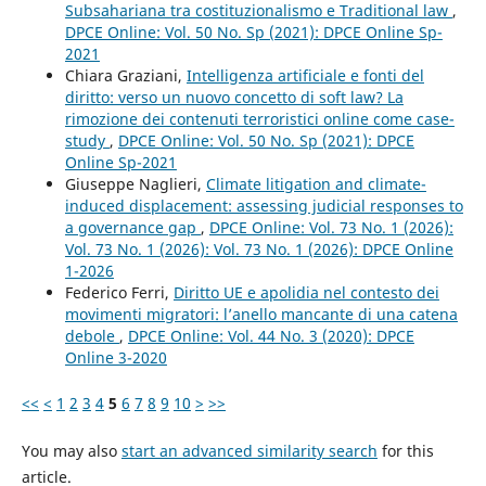
Subsahariana tra costituzionalismo e Traditional law
,
DPCE Online: Vol. 50 No. Sp (2021): DPCE Online Sp-
2021
Chiara Graziani,
Intelligenza artificiale e fonti del
diritto: verso un nuovo concetto di soft law? La
rimozione dei contenuti terroristici online come case-
study
,
DPCE Online: Vol. 50 No. Sp (2021): DPCE
Online Sp-2021
Giuseppe Naglieri,
Climate litigation and climate-
induced displacement: assessing judicial responses to
a governance gap
,
DPCE Online: Vol. 73 No. 1 (2026):
Vol. 73 No. 1 (2026): Vol. 73 No. 1 (2026): DPCE Online
1-2026
Federico Ferri,
Diritto UE e apolidia nel contesto dei
movimenti migratori: l’anello mancante di una catena
debole
,
DPCE Online: Vol. 44 No. 3 (2020): DPCE
Online 3-2020
<<
<
1
2
3
4
5
6
7
8
9
10
>
>>
You may also
start an advanced similarity search
for this
article.