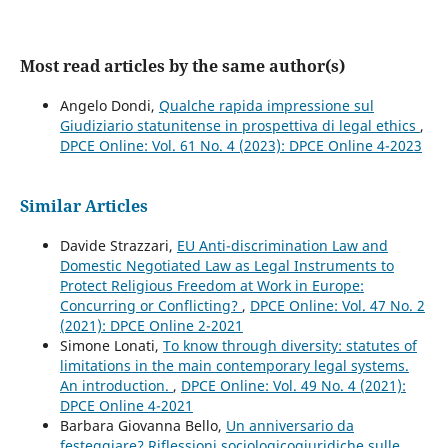
Most read articles by the same author(s)
Angelo Dondi,
Qualche rapida impressione sul
Giudiziario statunitense in prospettiva di legal ethics
,
DPCE Online: Vol. 61 No. 4 (2023): DPCE Online 4-2023
Similar Articles
Davide Strazzari,
EU Anti-discrimination Law and
Domestic Negotiated Law as Legal Instruments to
Protect Religious Freedom at Work in Europe:
Concurring or Conflicting?
,
DPCE Online: Vol. 47 No. 2
(2021): DPCE Online 2-2021
Simone Lonati,
To know through diversity: statutes of
limitations in the main contemporary legal systems.
An introduction.
,
DPCE Online: Vol. 49 No. 4 (2021):
DPCE Online 4-2021
Barbara Giovanna Bello,
Un anniversario da
festeggiare? Riflessioni sociologicogiuridiche sulle