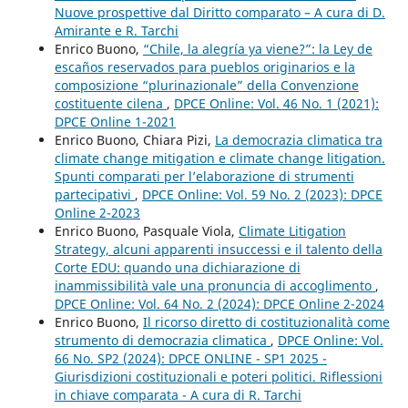
Nuove prospettive dal Diritto comparato – A cura di D.
Amirante e R. Tarchi
Enrico Buono,
“Chile, la alegría ya viene?”: la Ley de
escaños reservados para pueblos originarios e la
composizione “plurinazionale” della Convenzione
costituente cilena
,
DPCE Online: Vol. 46 No. 1 (2021):
DPCE Online 1-2021
Enrico Buono, Chiara Pizi,
La democrazia climatica tra
climate change mitigation e climate change litigation.
Spunti comparati per l’elaborazione di strumenti
partecipativi
,
DPCE Online: Vol. 59 No. 2 (2023): DPCE
Online 2-2023
Enrico Buono, Pasquale Viola,
Climate Litigation
Strategy, alcuni apparenti insuccessi e il talento della
Corte EDU: quando una dichiarazione di
inammissibilità vale una pronuncia di accoglimento
,
DPCE Online: Vol. 64 No. 2 (2024): DPCE Online 2-2024
Enrico Buono,
Il ricorso diretto di costituzionalità come
strumento di democrazia climatica
,
DPCE Online: Vol.
66 No. SP2 (2024): DPCE ONLINE - SP1 2025 -
Giurisdizioni costituzionali e poteri politici. Riflessioni
in chiave comparata - A cura di R. Tarchi