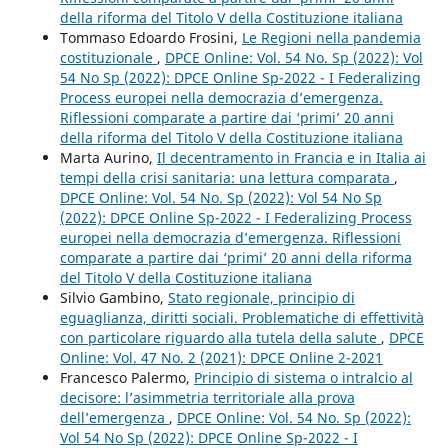
della riforma del Titolo V della Costituzione italiana
Tommaso Edoardo Frosini,
Le Regioni nella pandemia
costituzionale
,
DPCE Online: Vol. 54 No. Sp (2022): Vol
54 No Sp (2022): DPCE Online Sp-2022 - I Federalizing
Process europei nella democrazia d’emergenza.
Riflessioni comparate a partire dai ‘primi’ 20 anni
della riforma del Titolo V della Costituzione italiana
Marta Aurino,
Il decentramento in Francia e in Italia ai
tempi della crisi sanitaria: una lettura comparata
,
DPCE Online: Vol. 54 No. Sp (2022): Vol 54 No Sp
(2022): DPCE Online Sp-2022 - I Federalizing Process
europei nella democrazia d’emergenza. Riflessioni
comparate a partire dai ‘primi’ 20 anni della riforma
del Titolo V della Costituzione italiana
Silvio Gambino,
Stato regionale, principio di
eguaglianza, diritti sociali. Problematiche di effettività
con particolare riguardo alla tutela della salute
,
DPCE
Online: Vol. 47 No. 2 (2021): DPCE Online 2-2021
Francesco Palermo,
Principio di sistema o intralcio al
decisore: l’asimmetria territoriale alla prova
dell’emergenza
,
DPCE Online: Vol. 54 No. Sp (2022):
Vol 54 No Sp (2022): DPCE Online Sp-2022 - I