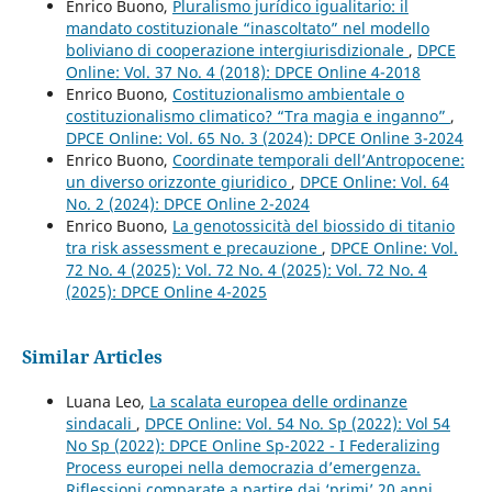
Enrico Buono,
Pluralismo jurídico igualitario: il
mandato costituzionale “inascoltato” nel modello
boliviano di cooperazione intergiurisdizionale
,
DPCE
Online: Vol. 37 No. 4 (2018): DPCE Online 4-2018
Enrico Buono,
Costituzionalismo ambientale o
costituzionalismo climatico? “Tra magia e inganno”
,
DPCE Online: Vol. 65 No. 3 (2024): DPCE Online 3-2024
Enrico Buono,
Coordinate temporali dell’Antropocene:
un diverso orizzonte giuridico
,
DPCE Online: Vol. 64
No. 2 (2024): DPCE Online 2-2024
Enrico Buono,
La genotossicità del biossido di titanio
tra risk assessment e precauzione
,
DPCE Online: Vol.
72 No. 4 (2025): Vol. 72 No. 4 (2025): Vol. 72 No. 4
(2025): DPCE Online 4-2025
Similar Articles
Luana Leo,
La scalata europea delle ordinanze
sindacali
,
DPCE Online: Vol. 54 No. Sp (2022): Vol 54
No Sp (2022): DPCE Online Sp-2022 - I Federalizing
Process europei nella democrazia d’emergenza.
Riflessioni comparate a partire dai ‘primi’ 20 anni