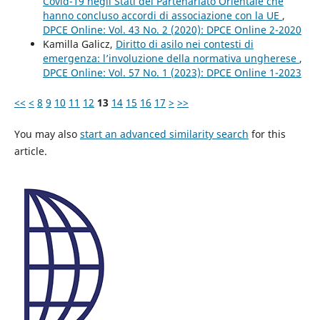
Covid-19 negli Stati del Partenariato Orientale che
hanno concluso accordi di associazione con la UE
,
DPCE Online: Vol. 43 No. 2 (2020): DPCE Online 2-2020
Kamilla Galicz,
Diritto di asilo nei contesti di
emergenza: l’involuzione della normativa ungherese
,
DPCE Online: Vol. 57 No. 1 (2023): DPCE Online 1-2023
<<
<
8
9
10
11
12
13
14
15
16
17
>
>>
You may also
start an advanced similarity search
for this
article.