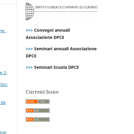
>>>
Convegni annuali
ene
,
Associazione DPCE
i
>>>
Seminari annuali Associazione
DPCE
>>>
Seminari Scuola DPCE
e 2-
 EDU:
Current Issue
 66
ine: