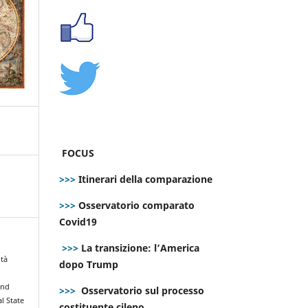
FOCUS
>>>
Itinerari della comparazione
>>>
Osservatorio comparato
Covid19
>>>
La transizione: l’America
ità
dopo Trump
and
>>>
Osservatorio sul processo
al State
costituente cileno