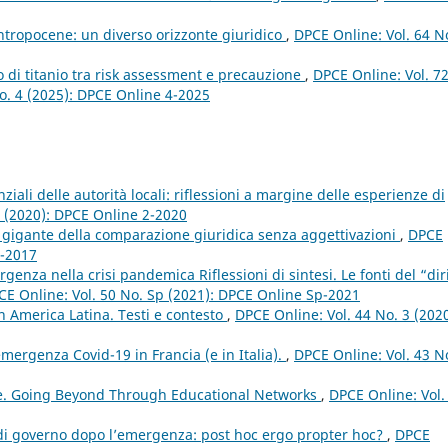
ntropocene: un diverso orizzonte giuridico
,
DPCE Online: Vol. 64 N
o di titanio tra risk assessment e precauzione
,
DPCE Online: Vol. 7
 No. 4 (2025): DPCE Online 4-2025
ali delle autorità locali: riflessioni a margine delle esperienze di
2 (2020): DPCE Online 2-2020
 gigante della comparazione giuridica senza aggettivazioni
,
DPCE
2-2017
rgenza nella crisi pandemica Riflessioni di sintesi. Le fonti del “dir
CE Online: Vol. 50 No. Sp (2021): DPCE Online Sp-2021
 America Latina. Testi e contesto
,
DPCE Online: Vol. 44 No. 3 (2020
emergenza Covid-19 in Francia (e in Italia).
,
DPCE Online: Vol. 43 N
e. Going Beyond Through Educational Networks
,
DPCE Online: Vol.
 di governo dopo l’emergenza: post hoc ergo propter hoc?
,
DPCE