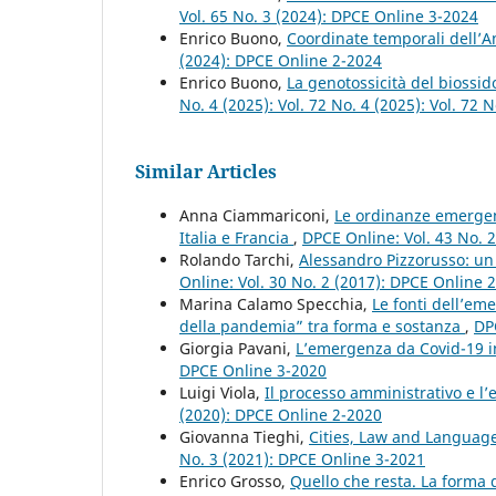
Vol. 65 No. 3 (2024): DPCE Online 3-2024
Enrico Buono,
Coordinate temporali dell’A
(2024): DPCE Online 2-2024
Enrico Buono,
La genotossicità del biossid
No. 4 (2025): Vol. 72 No. 4 (2025): Vol. 72
Similar Articles
Anna Ciammariconi,
Le ordinanze emergenzi
Italia e Francia
,
DPCE Online: Vol. 43 No. 
Rolando Tarchi,
Alessandro Pizzorusso: un
Online: Vol. 30 No. 2 (2017): DPCE Online 
Marina Calamo Specchia,
Le fonti dell’eme
della pandemia” tra forma e sostanza
,
DP
Giorgia Pavani,
L’emergenza da Covid-19 in
DPCE Online 3-2020
Luigi Viola,
Il processo amministrativo e l’
(2020): DPCE Online 2-2020
Giovanna Tieghi,
Cities, Law and Languag
No. 3 (2021): DPCE Online 3-2021
Enrico Grosso,
Quello che resta. La forma