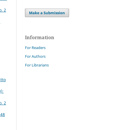
o. 2
Make a Submission
2
Information
For Readers
For Authors
For Librarians
itto
):
o. 2
 48