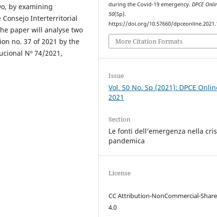
during the Covid-19 emergency.
DPCE Onli
wo, by examining
50
(Sp).
 Consejo Interterritorial
https://doi.org/10.57660/dpceonline.2021
the paper will analyse two
More Citation Formats
sion no. 37 of 2021 by the
tucional Nº 74/2021,
Issue
Vol. 50 No. Sp (2021): DPCE Onlin
2021
Section
Le fonti dell’emergenza nella cris
pandemica
License
CC Attribution-NonCommercial-Share
4.0