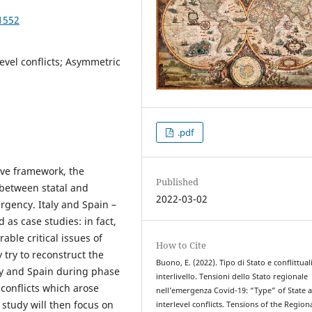
1552
level conflicts; Asymmetric
.pdf
ive framework, the
Published
n between statal and
2022-03-02
rgency. Italy and Spain –
 as case studies: in fact,
ble critical issues of
How to Cite
 try to reconstruct the
Buono, E. (2022). Tipo di Stato e conflittual
ly and Spain during phase
interlivello. Tensioni dello Stato regionale
conflicts which arose
nell’emergenza Covid-19: “Type” of State 
study will then focus on
interlevel conflicts. Tensions of the Region