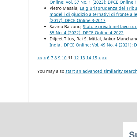
Online: Vol. 57 No. 1 (2023): DPCE Online 
Pietro Masala,
La giurisprudenza del Tribu
modelli di giudizio alternativi di fronte all
(2017): DPCE Online 3-2017
Savino Balzano,
Stato e privati nel lavoro:
55 No. 4 (2022): DPCE Online 4-2022
Diljeet Titus, Rai S. Mittal, Ankur Mancha
India
,
DPCE Online: Vol. 49 No. 4 (2021):
<<
<
6
7
8
9
10
11
12
13
14
15
>
>>
You may also
start an advanced similarity searc