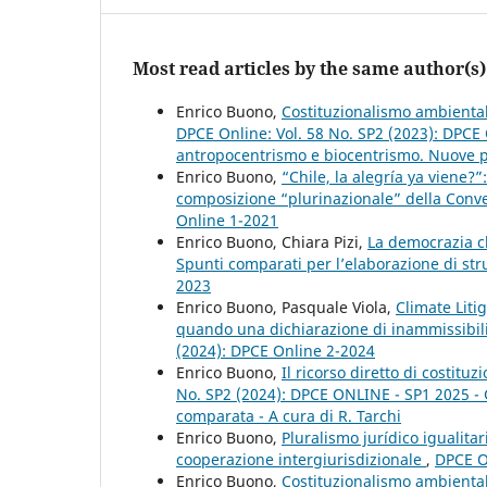
Most read articles by the same author(s)
Enrico Buono,
Costituzionalismo ambiental
DPCE Online: Vol. 58 No. SP2 (2023): DPCE 
antropocentrismo e biocentrismo. Nuove pro
Enrico Buono,
“Chile, la alegría ya viene?
composizione “plurinazionale” della Conv
Online 1-2021
Enrico Buono, Chiara Pizi,
La democrazia cl
Spunti comparati per l’elaborazione di str
2023
Enrico Buono, Pasquale Viola,
Climate Liti
quando una dichiarazione di inammissibil
(2024): DPCE Online 2-2024
Enrico Buono,
Il ricorso diretto di costit
No. SP2 (2024): DPCE ONLINE - SP1 2025 - Giu
comparata - A cura di R. Tarchi
Enrico Buono,
Pluralismo jurídico igualitar
cooperazione intergiurisdizionale
,
DPCE On
Enrico Buono,
Costituzionalismo ambiental