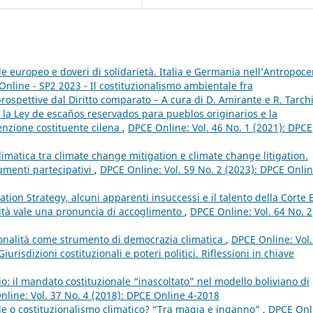
e europeo e doveri di solidarietà. Italia e Germania nell’Antropoc
Online - SP2 2023 - Il costituzionalismo ambientale fra
spettive dal Diritto comparato – A cura di D. Amirante e R. Tarch
”: la Ley de escaños reservados para pueblos originarios e la
enzione costituente cilena
,
DPCE Online: Vol. 46 No. 1 (2021): DPCE
imatica tra climate change mitigation e climate change litigation.
umenti partecipativi
,
DPCE Online: Vol. 59 No. 2 (2023): DPCE Onlin
gation Strategy, alcuni apparenti insuccessi e il talento della Corte
ità vale una pronuncia di accoglimento
,
DPCE Online: Vol. 64 No. 2
uzionalità come strumento di democrazia climatica
,
DPCE Online: Vol.
risdizioni costituzionali e poteri politici. Riflessioni in chiave
io: il mandato costituzionale “inascoltato” nel modello boliviano di
line: Vol. 37 No. 4 (2018): DPCE Online 4-2018
e o costituzionalismo climatico? “Tra magia e inganno”
,
DPCE Onl